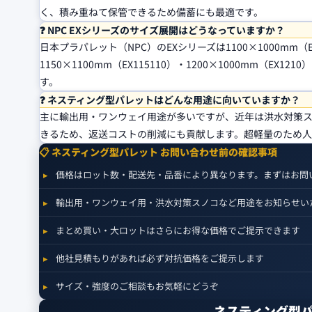
く、積み重ねて保管できるため備蓄にも最適です。
❓ NPC EXシリーズのサイズ展開はどうなっていますか？
日本プラパレット（NPC）のEXシリーズは1100×1000mm（EX11
1150×1100mm（EX115110）・1200×1000mm（EX1
す。
❓ ネスティング型パレットはどんな用途に向いていますか？
主に輸出用・ワンウェイ用途が多いですが、近年は洪水対策ス
きるため、返送コストの削減にも貢献します。超軽量のため人
📋 ネスティング型パレット お問い合わせ前の確認事項
価格はロット数・配送先・品番により異なります。まずはお問
輸出用・ワンウェイ用・洪水対策スノコなど用途をお知らせい
まとめ買い・大ロットはさらにお得な価格でご提示できます
他社見積もりがあれば必ず対抗価格をご提示します
サイズ・強度のご相談もお気軽にどうぞ
ネスティング型パ