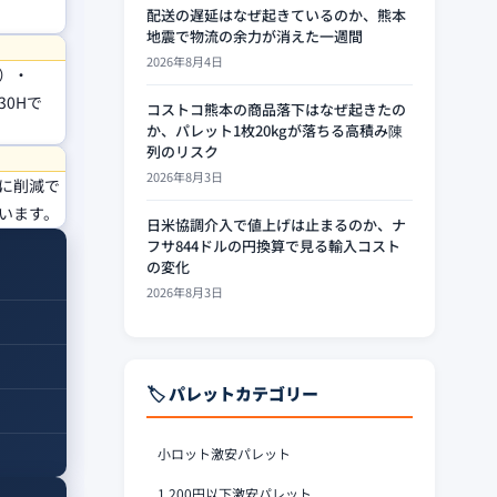
配送の遅延はなぜ起きているのか、熊本
地震で物流の余力が消えた一週間
2026年8月4日
0）・
30Hで
コストコ熊本の商品落下はなぜ起きたの
か、パレット1枚20kgが落ちる高積み陳
列のリスク
2026年8月3日
に削減で
います。
日米協調介入で値上げは止まるのか、ナ
フサ844ドルの円換算で見る輸入コスト
の変化
2026年8月3日
🏷️ パレットカテゴリー
小ロット激安パレット
1,200円以下激安パレット