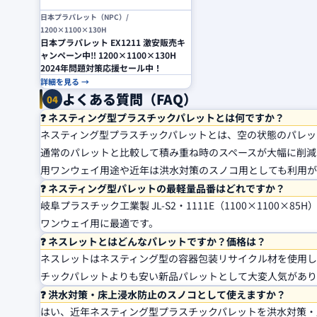
日本プラパレット（NPC）/
1200×1100×130H
日本プラパレット EX1211 激安販売キ
ャンペーン中‼ 1200×1100×130H
2024年問題対策応援セール中！
詳細を見る →
よくある質問（FAQ）
04
❓ ネスティング型プラスチックパレットとは何ですか？
ネスティング型プラスチックパレットとは、空の状態のパレッ
通常のパレットと比較して積み重ね時のスペースが大幅に削減
用ワンウェイ用途や近年は洪水対策のスノコ用としても利用が
❓ ネスティング型パレットの最軽量品番はどれですか？
岐阜プラスチック工業製 JL-S2・1111E（1100×1100
ワンウェイ用に最適です。
❓ ネスレットとはどんなパレットですか？価格は？
ネスレットはネスティング型の容器包装リサイクル材を使用した
チックパレットよりも安い新品パレットとして大変人気があり
❓ 洪水対策・床上浸水防止のスノコとして使えますか？
はい、近年ネスティング型プラスチックパレットを洪水対策・