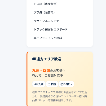
トロ箱（水産物用）
プラ舟（左官用）
リサイクルコンテナ
トラック緩衝材ロジボード
再生プラスチック原料
🚚 遠方エリア歓迎
九州・四国
のお客様へ
Webで小口販売対応中
🐟 九州
🍊 四国
📦 10枚〜
岐阜プラスチック工業様との強固なパイプを活
かし、製造拠点から遠いエンドユーザー様へ高
品質パレットを直接お届けします。