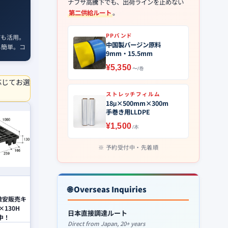
ナフサ高騰下でも、出荷ラインを止めない
第二供給ルート
。
PPバンド
ても活用。
中国製バージン原料
も簡単。コ
9mm・15.5mm
¥5,350
〜/巻
応じてお選
ストレッチフィルム
18μ×500mm×300m
手巻き用LLDPE
¥1,500
/本
予約受付中・先着順
🌐 Overseas Inquiries
 激安販売キ
×130H
日本直接調達ルート
中！
Direct from Japan, 20+ years