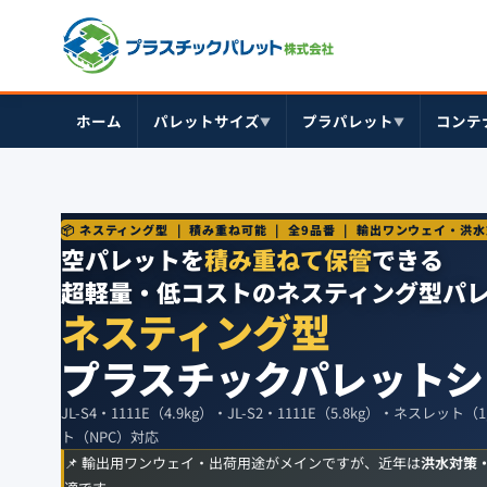
ホーム
パレットサイズ
プラパレット
コンテ
▼
▼
📦 ネスティング型 | 積み重ね可能 | 全9品番 | 輸出ワンウェイ・
空パレットを
積み重ねて保管
できる
超軽量・低コストのネスティング型パ
ネスティング型
プラスチックパレットシ
JL-S4・1111E（4.9kg）・JL-S2・1111E（5.8kg）・ネス
ト（NPC）対応
📌 輸出用ワンウェイ・出荷用途がメインですが、近年は
洪水対策