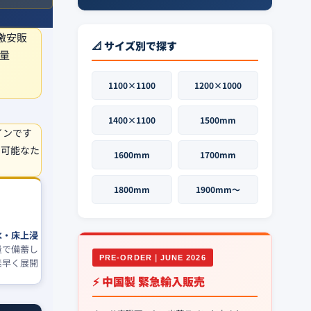
激安販
📐 サイズ別で探す
軽量
1100×1100
1200×1000
1400×1100
1500mm
インです
も可能なた
1600mm
1700mm
1800mm
1900mm〜
も
水・床上浸
量で備蓄し
PRE-ORDER｜JUNE 2026
素早く展開
⚡ 中国製 緊急輸入販売