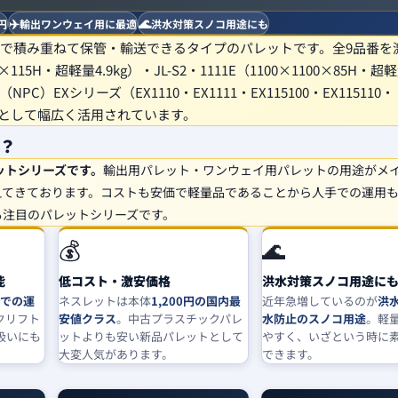
✈️
🌊
円
輸出ワンウェイ用に最適
洪水対策スノコ用途にも
で積み重ねて保管・輸送できるタイプのパレットです。全9品番を
115H・超軽量4.9kg）・JL-S2・1111E（1100×1100×85H・超
C）EXシリーズ（EX1110・EX1111・EX115100・EX115110・
ノコとして幅広く活用されています。
？
ットシリーズです。
輸出用パレット・ワンウェイ用パレットの用途がメ
えてきております。コストも安価で軽量品であることから人手での運用
も注目のパレットシリーズです。
💰
🌊
能
低コスト・激安価格
洪水対策スノコ用途に
での運
ネスレットは本体
1,200円の国内最
近年急増しているのが
洪
クリフト
安値クラス
。中古プラスチックパレ
水防止のスノコ用途
。軽
扱いにも
ットよりも安い新品パレットとして
やすく、いざという時に
大変人気があります。
できます。