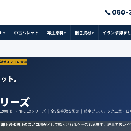
📞 050
ナ
中古パレット
再生原料
梱包資材
イラン情勢ま
▼
▼
▼
洪水対策スノコに最適
レット。
リーズ
レット（1,200円）・NPC EXシリーズ | 全9品番激安販売 | 岐阜プラスチック工業
・床上浸水防止のスノコ用途
として購入されるケースも急増中。軽量で扱いや