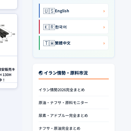
🇺🇸
›
English
🇰🇷
›
한국어
🇹🇼
›
繁體中文
 激安販売キ
🌏 イラン情勢・原料市況
×130H
中！
イラン情勢2026完全まとめ
原油・ナフサ・原料モニター
尿素・アドブルー完全まとめ
ナフサ・原油完全まとめ