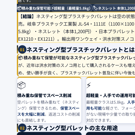
適です。
📦
⚡
🏷️
積み重ね保管可能
超軽量（最軽量5.8kg）
ネスレット 本体1,200
【結論】
ネスティング型プラスチックパレットは空の状態
売。岐阜プラスチック工業製 JL-S4・1111E（1100×1100×
5.8kg）・ネスレット（本体1,200円）・日本プラパレット（NP
EX1210・EX1211）。輸出用ワンウェイ・洪水対策ス
ネスティング型プラスチックパレットとは
01
📦 積み重ねて保管が可能なネスティング型プラスチックパレ
が、近年は洪水対策のスノコ用として購入されるケースも増
め、使い勝手が良く、プラスチックパレット普及に伴い今後
📦
⚡
積み重ね保管でスペース削減
超軽量・人手での運用可
空パレットを積み重ねて（ネスティ
最軽量クラスは5.8kg。
人手
ング）保管できるため、
保管スペー
用も可能
な軽さで、フォー
スを大幅に削減
。返送コストの削減
がない現場や少量での取り
にも直結します。
対応できます。
ネスティング型パレットの主な用途
02