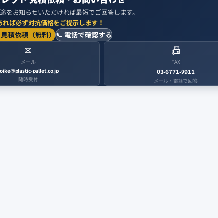
途をお知らせいただければ最短でご回答します。
あれば必ず対抗価格をご提示します！
で見積依頼（無料）
📞 電話で確認する
✉
📠
メール
FAX
oike@plastic-pallet.co.jp
03-6771-9911
随時受付
メール・電話で回答