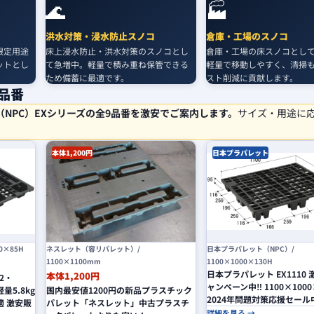
🌊
🏭
洪水対策・浸水防止スノコ
倉庫・工場のスノコ
限定用途
床上浸水防止・洪水対策のスノコとし
倉庫・工場の床スノコとし
ットとし
て急増中。軽量で積み重ね保管できる
軽量で移動しやすく、清掃
ため備蓄に最適です。
スト削減に貢献します。
品番
（NPC）EXシリーズの全9品番を激安でご案内します。
サイズ・用途に
本体1,200円
日本プラパレット
0×85H
ネスレット（容リパレット）/
日本プラパレット（NPC）/
1100×1100mm
1100×1000×130H
日本プラパレット EX1110
本体1,200円
2・
ャンペーン中‼ 1100×1000
軽量5.8kg
国内最安値1200円の新品プラスチック
2024年問題対策応援セール
 激安販
パレット「ネスレット」中古プラスチ
詳細を見る →