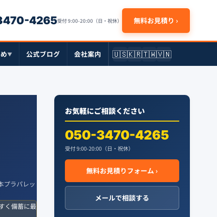
-3470-4265
無料お見積り ›
受付 9:00-20:00（日・祝休）
🇺🇸
🇰🇷
🇹🇼
🇻🇳
とめ
公式ブログ
会社案内
▼
お気軽にご相談ください
050-3470-4265
受付 9:00-20:00（日・祝休）
無料お見積りフォーム ›
・日本プラパレッ
メールで相談する
すく備蓄に最