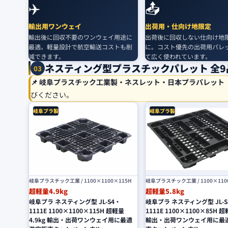
✈️
📤
輸出用ワンウェイ
出荷用・仕向け地限定
輸出後に回収不要のワンウェイ用途に
出荷後に回収しない仕向け地
最適。軽量設計で航空輸送コストも削
に。コスト優先の出荷用パレ
減できます。
て広く使われています。
ネスティング型プラスチックパレット 全9
03
📌 岐阜プラスチック工業製・ネスレット・日本プラパレット
びください。
岐阜プラ製
岐阜プラ製
岐阜プラスチック工業 / 1100×1100×115H
岐阜プラスチック工業 / 1100×110
超軽量4.9kg
超軽量5.8kg
岐阜プラ ネスティング型 JL-S4・
岐阜プラ ネスティング型 JL-S
1111E 1100×1100×115H 超軽量
1111E 1100×1100×85H 超
4.9kg 輸出・出荷ワンウェイ用に最適
輸出・出荷ワンウェイ用に最適