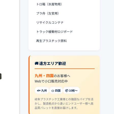
トロ箱（水産物用）
プラ舟（左官用）
リサイクルコンテナ
トラック緩衝材ロジボード
再生プラスチック原料
🚚 遠方エリア歓迎
九州・四国
のお客様へ
Webで小口販売対応中
🐟 九州
🍊 四国
📦 10枚〜
岐阜プラスチック工業様との強固なパイプを活
かし、製造拠点から遠いエンドユーザー様へ高
品質パレットを直接お届けします。