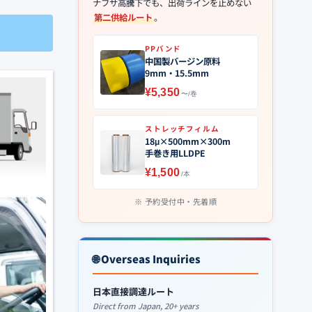
ナフサ高騰下でも、出荷ラインを止めない
第二供給ルート
。
PPバンド
中国製バージン原料
9mm・15.5mm
¥5,350
〜/巻
ストレッチフィルム
18μ×500mm×300m
手巻き用LLDPE
¥1,500
/本
予約受付中・先着順
🌐 Overseas Inquiries
日本直接調達ルート
Direct from Japan, 20+ years