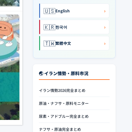
🇺🇸
›
English
🇰🇷
›
한국어
🇹🇼
›
繁體中文
🌏 イラン情勢・原料市況
イラン情勢2026完全まとめ
原油・ナフサ・原料モニター
尿素・アドブルー完全まとめ
ナフサ・原油完全まとめ