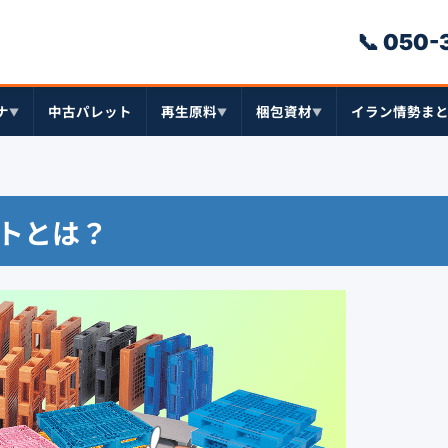
📞 050
ナ
中古パレット
再生原料
梱包資材
イラン情勢ま
▼
▼
▼
ットとは？