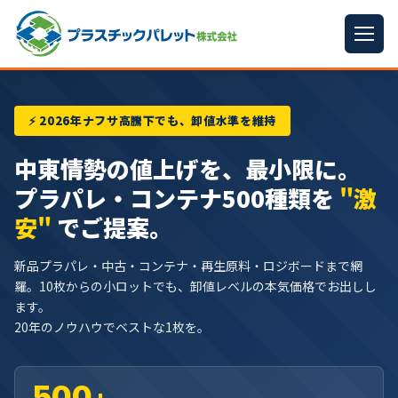
ホーム
⚡ 2026年ナフサ高騰下でも、卸値水準を維持
パレットサイズ
▼
中東情勢の値上げを、最小限に。
プラパレット
▼
プラパレ・コンテナ500種類を
"激
コンテナ
▼
安"
でご提案。
中古パレット
新品プラパレ・中古・コンテナ・再生原料・ロジボードまで網
羅。10枚からの小ロットでも、卸値レベルの本気価格でお出しし
再生原料
▼
ます。
20年のノウハウでベストな1枚を。
梱包資材
▼
イラン情勢まとめ
▼
500