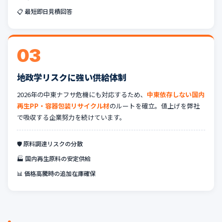
📋 最短即日見積回答
03
地政学リスクに強い供給体制
2026年の中東ナフサ危機にも対応するため、
中東依存しない国内
再生PP・容器包装リサイクル材
のルートを確立。値上げを弊社
で吸収する企業努力を続けています。
🛡️ 原料調達リスクの分散
🏭 国内再生原料の安定供給
📊 価格高騰時の追加在庫確保