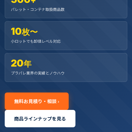
+
公式ブログ
パレット・コンテナ取扱商品数
会社案内
10
枚〜
🇺🇸
🇰🇷
🇹🇼
🇻🇳
小ロットでも卸値レベル対応
20
年
プラパレ業界の実績とノウハウ
無料お見積り・相談 ›
商品ラインナップを見る