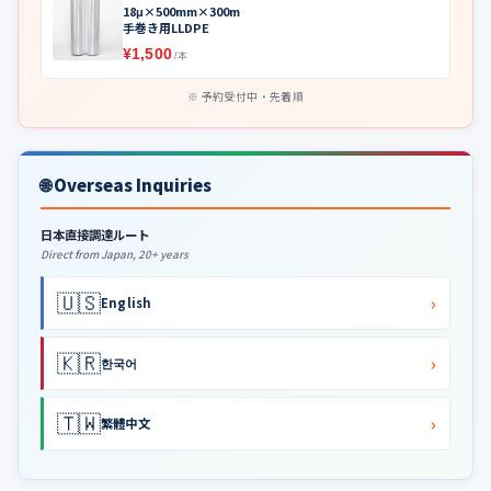
18μ×500mm×300m
手巻き用LLDPE
¥1,500
/本
予約受付中・先着順
🌐 Overseas Inquiries
日本直接調達ルート
Direct from Japan, 20+ years
🇺🇸
›
English
🇰🇷
›
한국어
🇹🇼
›
繁體中文