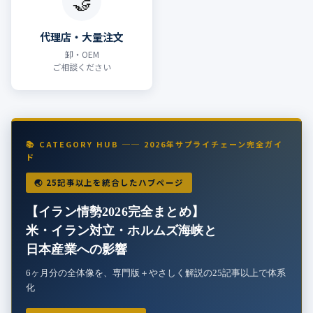
🤝
代理店・大量注文
卸・OEM
ご相談ください
📚 CATEGORY HUB ── 2026年サプライチェーン完全ガイ
ド
🌏 25記事以上を統合したハブページ
【イラン情勢2026完全まとめ】
米・イラン対立・ホルムズ海峡と
日本産業への影響
6ヶ月分の全体像を、専門版＋やさしく解説の25記事以上で体系
化