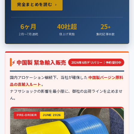
完全まとめを読む
›
6ヶ月
40社超
25
+
2月〜7月連続
値上げ実施
集約記事本数
⚡ 中国製 緊急輸入販売
2026年6月デリバリー｜予約受付中
国内アロケーション継続下、当社が確保した
中国製バージン原料
品の直輸入ルート
。
ナフサショックの影響を最小限に、御社の出荷ラインを止めませ
ん。
PRE-ORDER
JUNE 2026