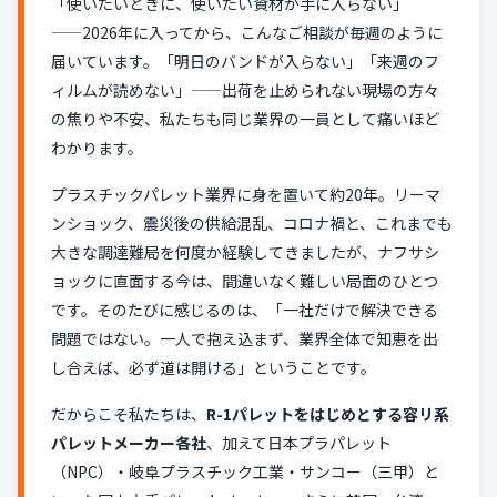
「使いたいときに、使いたい資材が手に入らない」
――2026年に入ってから、こんなご相談が毎週のように
届いています。「明日のバンドが入らない」「来週のフ
ィルムが読めない」――出荷を止められない現場の方々
の焦りや不安、私たちも同じ業界の一員として痛いほど
わかります。
プラスチックパレット業界に身を置いて約20年。リーマ
ンショック、震災後の供給混乱、コロナ禍と、これまでも
大きな調達難局を何度か経験してきましたが、ナフサシ
ョックに直面する今は、間違いなく難しい局面のひとつ
です。そのたびに感じるのは、「一社だけで解決できる
問題ではない。一人で抱え込まず、業界全体で知恵を出
し合えば、必ず道は開ける」ということです。
だからこそ私たちは、
R-1パレットをはじめとする容リ系
パレットメーカー各社
、加えて日本プラパレット
（NPC）・岐阜プラスチック工業・サンコー（三甲）と