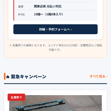
関東近県 元払い対応
運賃
10箱〜（1箱6本入り）
MOQ
詳細・予約フォームへ ›
※ 先着順での確保となります。コンテナ単位の大口対応・定期発注もご相談
可能です。
🔥 緊急キャンペーン
すべて見る ›
在庫限り