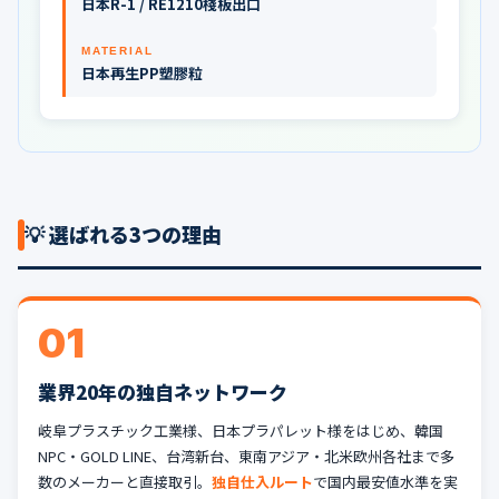
日本R-1 / RE1210棧板出口
MATERIAL
日本再生PP塑膠粒
💡 選ばれる3つの理由
01
業界20年の独自ネットワーク
岐阜プラスチック工業様、日本プラパレット様をはじめ、韓国
NPC・GOLD LINE、台湾新台、東南アジア・北米欧州各社まで多
数のメーカーと直接取引。
独自仕入ルート
で国内最安値水準を実