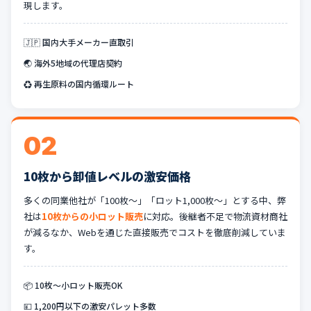
現します。
🇯🇵 国内大手メーカー直取引
🌏 海外5地域の代理店契約
♻️ 再生原料の国内循環ルート
02
10枚から卸値レベルの激安価格
多くの同業他社が「100枚〜」「ロット1,000枚〜」とする中、弊
社は
10枚からの小ロット販売
に対応。後継者不足で物流資材商社
が減るなか、Webを通じた直接販売でコストを徹底削減していま
す。
📦 10枚〜小ロット販売OK
💴 1,200円以下の激安パレット多数