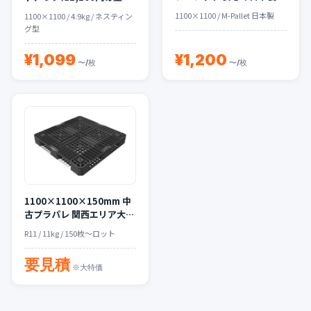
突破。在庫限りの緊急値下
1100×1100 / M-Pallet 日本製
1100×1100 / 4.9kg / ネスティン
げ！
グ型
¥1,099
¥1,200
〜/枚
〜/枚
1100×1100×150mm 中
古プラパレ 関西エリア大量
在庫
R11 / 11kg / 150枚〜ロット
要見積
※大特価