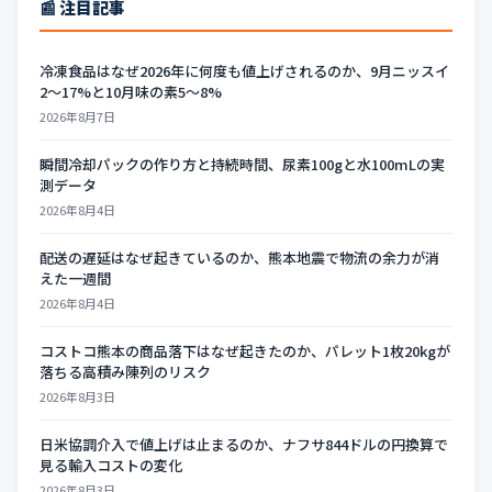
📰 注目記事
冷凍食品はなぜ2026年に何度も値上げされるのか、9月ニッスイ
2〜17%と10月味の素5〜8%
2026年8月7日
瞬間冷却パックの作り方と持続時間、尿素100gと水100mLの実
測データ
2026年8月4日
配送の遅延はなぜ起きているのか、熊本地震で物流の余力が消
えた一週間
2026年8月4日
コストコ熊本の商品落下はなぜ起きたのか、パレット1枚20kgが
落ちる高積み陳列のリスク
2026年8月3日
日米協調介入で値上げは止まるのか、ナフサ844ドルの円換算で
見る輸入コストの変化
2026年8月3日