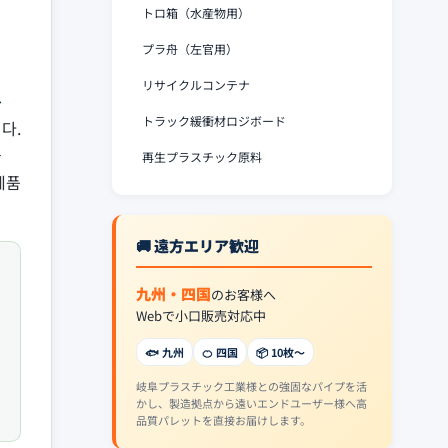
トロ箱（水産物用）
プラ舟（左官用）
リサイクルコンテナ
용
トラック緩衝材ロジボード
다.
을
再生プラスチック原料
제품
🚚 遠方エリア歓迎
九州・四国
のお客様へ
Webで小口販売対応中
🐟 九州
🍊 四国
📦 10枚〜
岐阜プラスチック工業様との強固なパイプを活
かし、製造拠点から遠いエンドユーザー様へ高
品質パレットを直接お届けします。