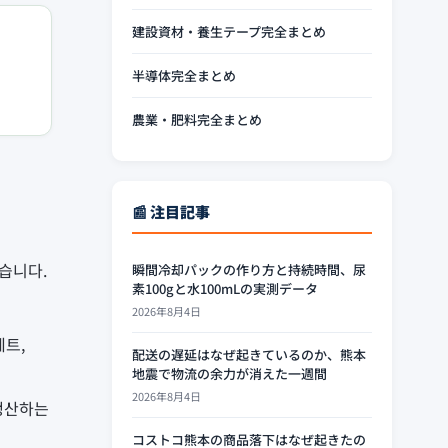
建設資材・養生テープ完全まとめ
半導体完全まとめ
農業・肥料完全まとめ
📰 注目記事
습니다.
瞬間冷却パックの作り方と持続時間、尿
素100gと水100mLの実測データ
2026年8月4日
레트,
配送の遅延はなぜ起きているのか、熊本
地震で物流の余力が消えた一週間
2026年8月4日
 생산하는
コストコ熊本の商品落下はなぜ起きたの