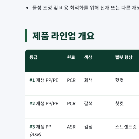
물성 조정 및 비용 최적화를 위해 신재 또는 다른 
제품 라인업 개요
등급
원료
색상
펠릿 형상
#1
재생 PP/PE
PCR
회색
핫컷
#2
재생 PP/PE
PCR
갈색
핫컷
#3
재생 PP
ASR
검정
스트랜드컷
(ASR)