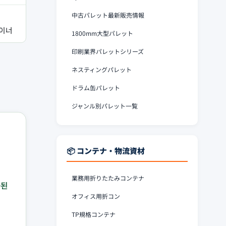
中古パレット最新販売情報
이너
1800mm大型パレット
印刷業界パレットシリーズ
ネスティングパレット
ドラム缶パレット
ジャンル別パレット一覧
📦 コンテナ・物流資材
業務用折りたたみコンテナ
증된
オフィス用折コン
TP規格コンテナ