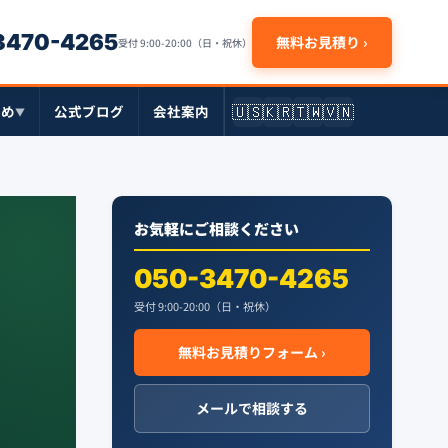
-3470-4265
無料お見積り ›
受付 9:00-20:00（日・祝休）
🇺🇸
🇰🇷
🇹🇼
🇻🇳
とめ
公式ブログ
会社案内
▼
お気軽にご相談ください
050-3470-4265
受付 9:00-20:00（日・祝休）
無料お見積りフォーム ›
メールで相談する