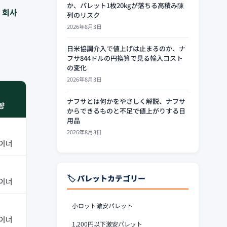
か、パレット1枚20kgが落ちる高積み陳
 회사
列のリスク
2026年8月3日
日米協調介入で値上げは止まるのか、ナ
フサ844ドルの円換算で見る輸入コスト
の変化
2026年8月3日
ナフサとは何かをやさしく解説、ナフサ
량
からできるものと不足で値上がりする日
用品
2026年8月3日
이너
🏷️ パレットカテゴリー
이너
小ロット激安パレット
이너
1,200円以下激安パレット