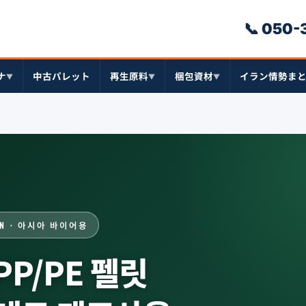
📞 050
ナ
中古パレット
再生原料
梱包資材
イラン情勢ま
▼
▼
▼
PAN · 아시아 바이어용
PP/PE 펠릿