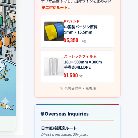
ナフサ高騰下でも、出荷ラインを止めない
第二供給ルート
。
PPバンド
中国製バージン原料
9mm・15.5mm
¥5,350
〜/巻
ストレッチフィルム
18μ×500mm×300m
手巻き用LLDPE
¥1,500
/本
予約受付中・先着順
🌐 Overseas Inquiries
日本直接調達ルート
Direct from Japan, 20+ years