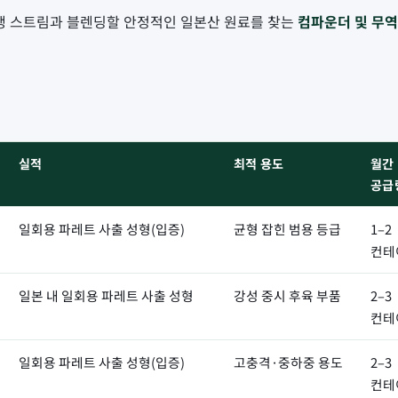
재생 스트림과 블렌딩할 안정적인 일본산 원료를 찾는
컴파운더 및 무역
실적
최적 용도
월간
공급
일회용 파레트 사출 성형(입증)
균형 잡힌 범용 등급
1–2
컨테
일본 내 일회용 파레트 사출 성형
강성 중시 후육 부품
2–3
컨테
일회용 파레트 사출 성형(입증)
고충격·중하중 용도
2–3
컨테