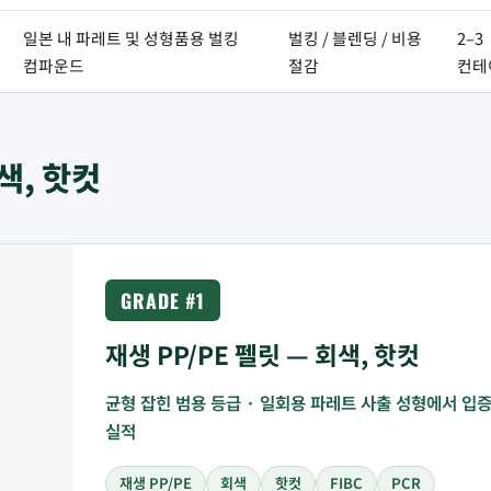
일본 내 파레트 및 성형품용 벌킹
벌킹 / 블렌딩 / 비용
2–3
컴파운드
절감
컨테
회색, 핫컷
GRADE #1
재생 PP/PE 펠릿 — 회색, 핫컷
균형 잡힌 범용 등급 · 일회용 파레트 사출 성형에서 입
실적
재생 PP/PE
회색
핫컷
FIBC
PCR