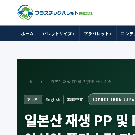
ホーム
パレットサイズ
プラパレット
コンテ
▼
▼
홈
›
일본산 재생 PP 및 PP/PE 펠릿 수출
한국어
English
繁體中文
EXPORT FROM JA
일본산 재생 PP 및 