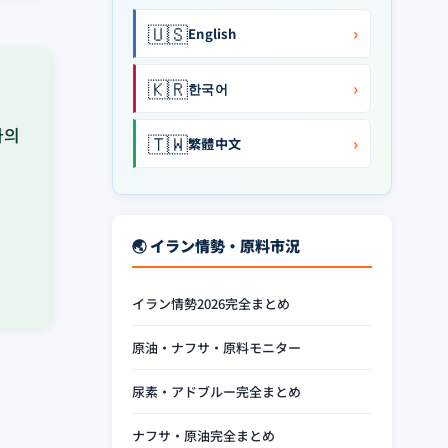
🇺🇸
›
English
🇰🇷
›
한국어
아의
🇹🇼
›
繁體中文
🌏 イラン情勢・原料市況
イラン情勢2026完全まとめ
原油・ナフサ・原料モニター
尿素・アドブルー完全まとめ
ナフサ・原油完全まとめ