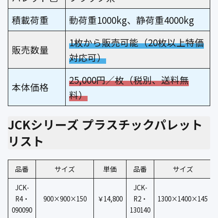
積載荷重
動荷重1000kg、静荷重4000kg
1枚から販売可能（20枚以上特価
販売数量
対応可）
25,000円／枚（税別、送料無
本体価格
料）
JCKシリーズ プラスチックパレット
リスト
品番
サイズ
単価
品番
サイズ
JCK-
JCK-
R4・
900×900×150
￥14,800
R2・
1300×1400×145
090090
130140