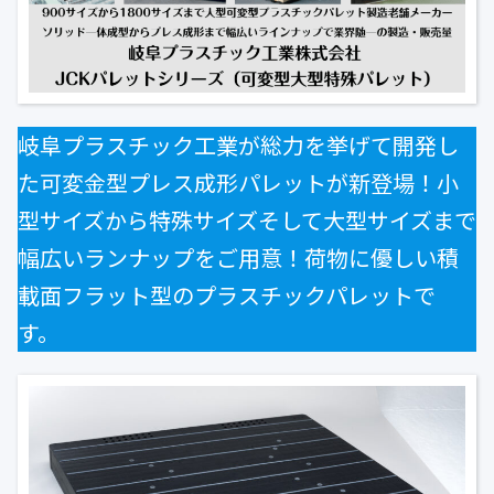
公式ブログ
会社案内
🇺🇸
🇰🇷
🇹🇼
🇻🇳
岐阜プラスチック工業が総力を挙げて開発し
た可変金型プレス成形パレットが新登場！小
型サイズから特殊サイズそして大型サイズまで
幅広いランナップをご用意！荷物に優しい積
載面フラット型のプラスチックパレットで
す。