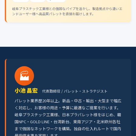
岐阜プラスチック工業様との強固なパイプを活かし、製造拠点から遠いエ
ンドユーザー様へ高品質パレットを直接お届けします。
🏭
小池 昌宏
代表取締役 / パレット・ストラテジスト
パレット業界歴20年以上。新品・中古・輸出・大型まで幅広
く対応し、お客様の用途・予算に最適なご提案を行います。
岐阜プラスチック工業様、日本プラパレット様をはじめ、韓
国NPC・GOLD LINE・台湾新台、東南アジア・北米欧州各社
まで強固なネットワークを構築。独自の仕入れルートで国内
最安値水準を実現します。