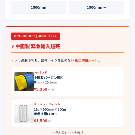
1800mm
1900mm〜
PRE-ORDER｜JUNE 2026
⚡ 中国製 緊急輸入販売
ナフサ高騰下でも、出荷ラインを止めない
第二供給ルート
。
PPバンド
中国製バージン原料
9mm・15.5mm
¥5,350
〜/巻
ストレッチフィルム
18μ×500mm×300m
手巻き用LLDPE
¥1,500
/本
予約受付中・先着順