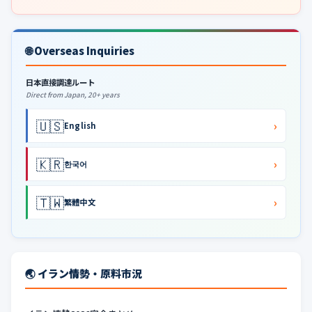
🌐 Overseas Inquiries
日本直接調達ルート
Direct from Japan, 20+ years
🇺🇸
›
English
🇰🇷
›
한국어
🇹🇼
›
繁體中文
🌏 イラン情勢・原料市況