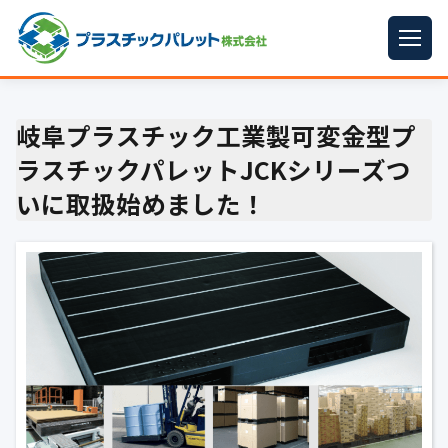
ホーム
岐阜プラスチック工業製可変金型プ
パレットサイズ
▼
ラスチックパレットJCKシリーズつ
プラパレット
▼
いに取扱始めました！
コンテナ
▼
中古パレット
再生原料
▼
梱包資材
▼
イラン情勢まとめ
▼