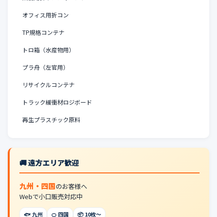
オフィス用折コン
TP規格コンテナ
トロ箱（水産物用）
プラ舟（左官用）
リサイクルコンテナ
トラック緩衝材ロジボード
再生プラスチック原料
🚚 遠方エリア歓迎
九州・四国
のお客様へ
Webで小口販売対応中
🐟 九州
🍊 四国
📦 10枚〜