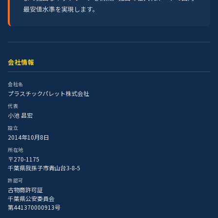
最安値水準を実現します。
会社情報
会社名
プラスチックパレット株式会社
代表
小池 昌宏
設立
2014年10月8日
所在地
〒270-1175
千葉県我孫子市青山台3-8-5
許認可
古物商許可証
千葉県公安委員会
第441370000913号