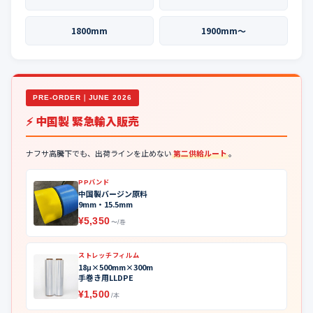
1800mm
1900mm〜
PRE-ORDER｜JUNE 2026
⚡ 中国製 緊急輸入販売
ナフサ高騰下でも、出荷ラインを止めない
第二供給ルート
。
PPバンド
中国製バージン原料
9mm・15.5mm
¥5,350
〜/巻
ストレッチフィルム
18μ×500mm×300m
手巻き用LLDPE
¥1,500
/本