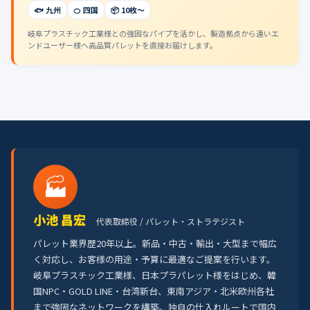
🐟 九州
🍊 四国
📦 10枚〜
岐阜プラスチック工業様との強固なパイプを活かし、製造拠点から遠いエ
ンドユーザー様へ高品質パレットを直接お届けします。
🏭
小池 昌宏
代表取締役 / パレット・ストラテジスト
パレット業界歴20年以上。新品・中古・輸出・大型まで幅広
く対応し、お客様の用途・予算に最適なご提案を行います。
岐阜プラスチック工業様、日本プラパレット様をはじめ、韓
国NPC・GOLD LINE・台湾新台、東南アジア・北米欧州各社
まで強固なネットワークを構築。独自の仕入れルートで国内