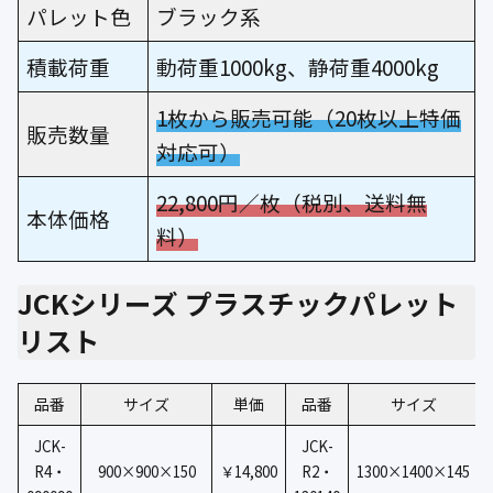
パレット色
ブラック系
積載荷重
動荷重1000kg、静荷重4000kg
1枚から販売可能（20枚以上特価
販売数量
対応可）
22,800円／枚（税別、送料無
本体価格
料）
JCKシリーズ プラスチックパレット
リスト
品番
サイズ
単価
品番
サイズ
JCK-
JCK-
R4・
900×900×150
￥14,800
R2・
1300×1400×145