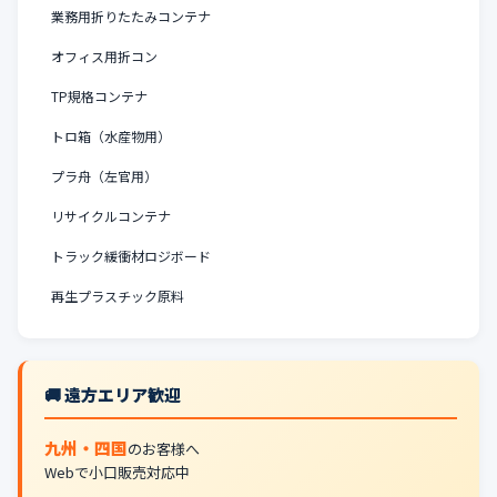
業務用折りたたみコンテナ
オフィス用折コン
TP規格コンテナ
トロ箱（水産物用）
プラ舟（左官用）
リサイクルコンテナ
トラック緩衝材ロジボード
再生プラスチック原料
🚚 遠方エリア歓迎
九州・四国
のお客様へ
Webで小口販売対応中