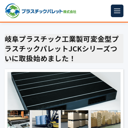
ホーム
岐阜プラスチック工業製可変金型プ
パレットサイズ
▼
ラスチックパレットJCKシリーズつ
プラパレット
▼
いに取扱始めました！
コンテナ
▼
中古パレット
再生原料
▼
梱包資材
▼
イラン情勢まとめ
▼