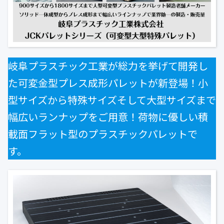
公式ブログ
会社案内
🇺🇸
🇰🇷
🇹🇼
🇻🇳
岐阜プラスチック工業が総力を挙げて開発し
た可変金型プレス成形パレットが新登場！小
型サイズから特殊サイズそして大型サイズまで
幅広いランナップをご用意！荷物に優しい積
載面フラット型のプラスチックパレットで
す。