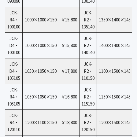
090090
130140
JCK-
JCK-
R4・
1000×1000×150
￥15,800
R2・
1350×1400×145
100100
135140
JCK-
JCK-
D4・
1000×1000×150
￥15,800
R2・
1400×1400×145
100100
140140
JCK-
JCK-
D4・
1050×1050×150
￥17,800
R2・
1100×1500×145
105105
110150
JCK-
JCK-
R4・
1050×1050×150
￥16,800
R2・
1150×1500×145
105105
115150
JCK-
JCK-
R4・
1200×1100×150
￥18,800
R2・
1200×1500×145
120110
120150