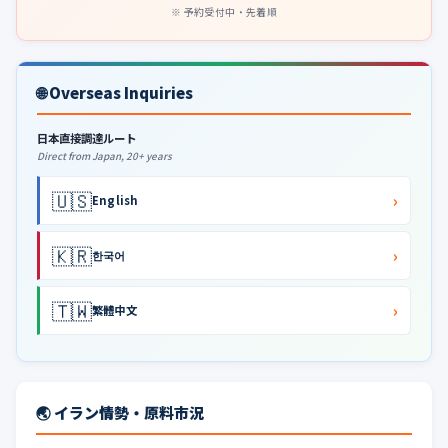
予約受付中・先着順
🌐 Overseas Inquiries
日本直接調達ルート
Direct from Japan, 20+ years
🇺🇸
›
English
🇰🇷
›
한국어
🇹🇼
›
繁體中文
🌏 イラン情勢・原料市況