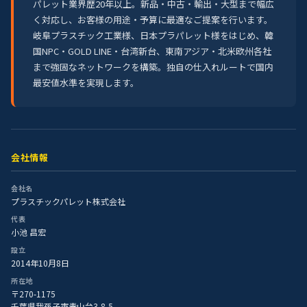
パレット業界歴20年以上。新品・中古・輸出・大型まで幅広
く対応し、お客様の用途・予算に最適なご提案を行います。
岐阜プラスチック工業様、日本プラパレット様をはじめ、韓
国NPC・GOLD LINE・台湾新台、東南アジア・北米欧州各社
まで強固なネットワークを構築。独自の仕入れルートで国内
最安値水準を実現します。
会社情報
会社名
プラスチックパレット株式会社
代表
小池 昌宏
設立
2014年10月8日
所在地
〒270-1175
千葉県我孫子市青山台3-8-5