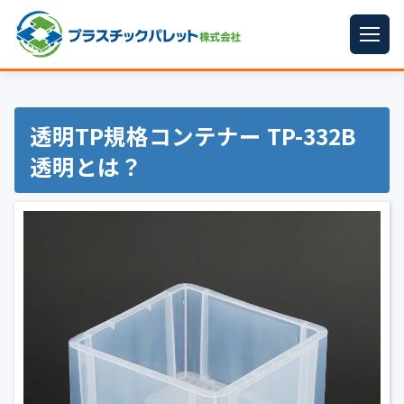
ホーム
パレットサイズ
▼
透明TP規格コンテナー TP-332B
透明とは？
プラパレット
▼
コンテナ
▼
中古パレット
再生原料
▼
梱包資材
▼
イラン情勢まとめ
▼