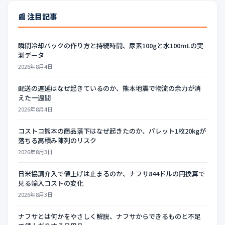
📰 注目記事
瞬間冷却パックの作り方と持続時間、尿素100gと水100mLの実
測データ
2026年8月4日
配送の遅延はなぜ起きているのか、熊本地震で物流の余力が消
えた一週間
2026年8月4日
コストコ熊本の商品落下はなぜ起きたのか、パレット1枚20kgが
落ちる高積み陳列のリスク
2026年8月3日
日米協調介入で値上げは止まるのか、ナフサ844ドルの円換算で
見る輸入コストの変化
2026年8月3日
ナフサとは何かをやさしく解説、ナフサからできるものと不足