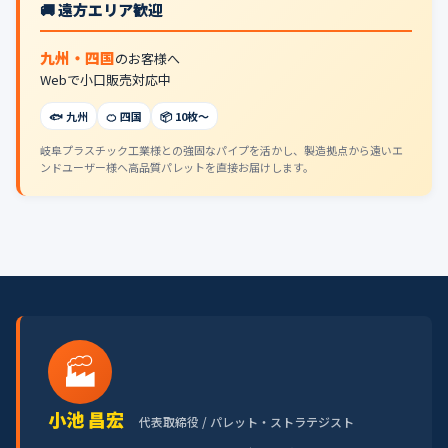
🚚 遠方エリア歓迎
九州・四国
のお客様へ
Webで小口販売対応中
🐟 九州
🍊 四国
📦 10枚〜
岐阜プラスチック工業様との強固なパイプを活かし、製造拠点から遠いエ
ンドユーザー様へ高品質パレットを直接お届けします。
🏭
小池 昌宏
代表取締役 / パレット・ストラテジスト