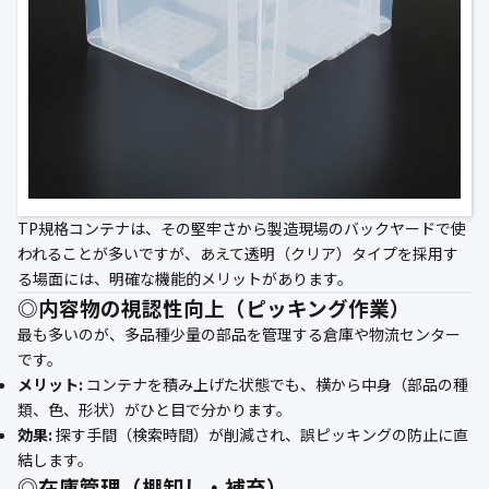
公式ブログ
会社案内
🇺🇸
🇰🇷
🇹🇼
🇻🇳
TP規格コンテナは、その堅牢さから製造現場のバックヤードで使
われることが多いですが、あえて透明（クリア）タイプを採用す
る場面には、明確な機能的メリットがあります。
◎内容物の視認性向上（ピッキング作業）
最も多いのが、多品種少量の部品を管理する倉庫や物流センター
です。
メリット:
コンテナを積み上げた状態でも、横から中身（部品の種
類、色、形状）がひと目で分かります。
効果:
探す手間（検索時間）が削減され、誤ピッキングの防止に直
結します。
◎在庫管理（棚卸し・補充）