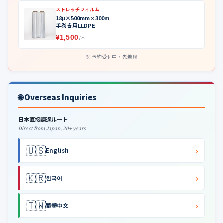
ストレッチフィルム
18μ×500mm×300m
手巻き用LLDPE
¥1,500
/本
予約受付中・先着順
🌐 Overseas Inquiries
日本直接調達ルート
Direct from Japan, 20+ years
🇺🇸
›
English
🇰🇷
›
한국어
🇹🇼
›
繁體中文