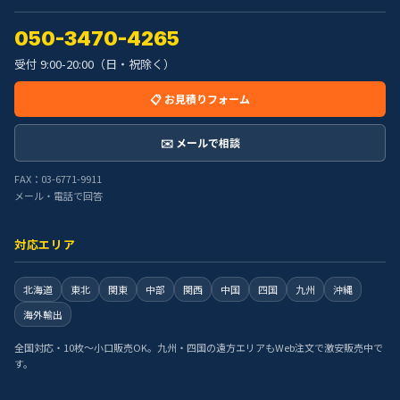
050-3470-4265
受付 9:00-20:00（日・祝除く）
📋 お見積りフォーム
✉️ メールで相談
FAX：03-6771-9911
メール・電話で回答
対応エリア
北海道
東北
関東
中部
関西
中国
四国
九州
沖縄
海外輸出
全国対応・10枚〜小口販売OK。九州・四国の遠方エリアもWeb注文で激安販売中で
す。