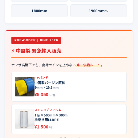
1800mm
1900mm〜
PRE-ORDER｜JUNE 2026
⚡ 中国製 緊急輸入販売
ナフサ高騰下でも、出荷ラインを止めない
第二供給ルート
。
PPバンド
中国製バージン原料
9mm・15.5mm
¥5,350
〜/巻
ストレッチフィルム
18μ×500mm×300m
手巻き用LLDPE
¥1,500
/本