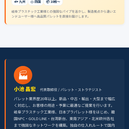
🐟 九州
🍊 四国
📦 10枚〜
岐阜プラスチック工業様との強固なパイプを活かし、製造拠点から遠いエ
ンドユーザー様へ高品質パレットを直接お届けします。
🏭
小池 昌宏
代表取締役 / パレット・ストラテジスト
パレット業界歴20年以上。新品・中古・輸出・大型まで幅広
く対応し、お客様の用途・予算に最適なご提案を行います。
岐阜プラスチック工業様、日本プラパレット様をはじめ、韓
国NPC・GOLD LINE・台湾新台、東南アジア・北米欧州各社
まで強固なネットワークを構築。独自の仕入れルートで国内