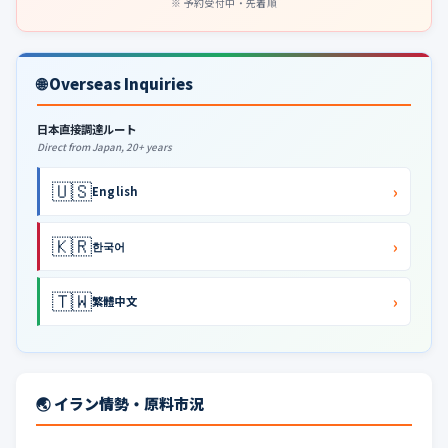
予約受付中・先着順
🌐 Overseas Inquiries
日本直接調達ルート
Direct from Japan, 20+ years
🇺🇸
›
English
🇰🇷
›
한국어
🇹🇼
›
繁體中文
🌏 イラン情勢・原料市況