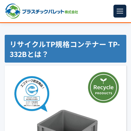
ホーム
パレットサイズ
▼
リサイクルTP規格コンテナー TP-
332Bとは？
プラパレット
▼
コンテナ
▼
中古パレット
再生原料
▼
梱包資材
▼
イラン情勢まとめ
▼