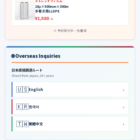
ストレッチフィルム
18μ×500mm×300m
手巻き用LLDPE
¥1,500
/本
予約受付中・先着順
🌐 Overseas Inquiries
日本直接調達ルート
Direct from Japan, 20+ years
🇺🇸
›
English
🇰🇷
›
한국어
🇹🇼
›
繁體中文