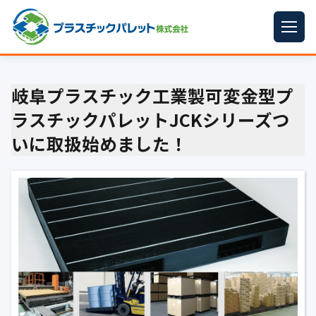
ホーム
岐阜プラスチック工業製可変金型プ
パレットサイズ
▼
ラスチックパレットJCKシリーズつ
プラパレット
▼
いに取扱始めました！
コンテナ
▼
中古パレット
再生原料
▼
梱包資材
▼
イラン情勢まとめ
▼