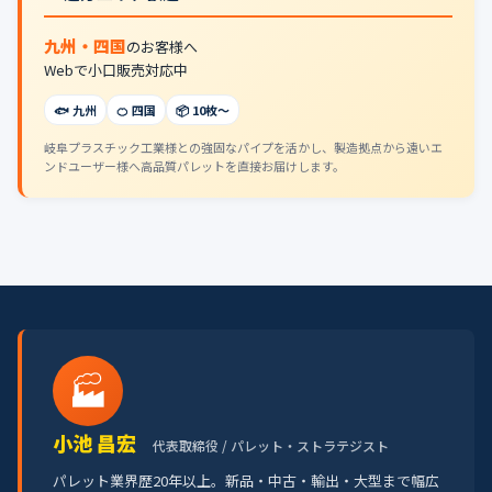
九州・四国
のお客様へ
Webで小口販売対応中
🐟 九州
🍊 四国
📦 10枚〜
岐阜プラスチック工業様との強固なパイプを活かし、製造拠点から遠いエ
ンドユーザー様へ高品質パレットを直接お届けします。
🏭
小池 昌宏
代表取締役 / パレット・ストラテジスト
パレット業界歴20年以上。新品・中古・輸出・大型まで幅広