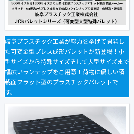
公式ブログ
会社案内
🇺🇸
🇰🇷
🇹🇼
🇻🇳
岐阜プラスチック工業が総力を挙げて開発し
た可変金型プレス成形パレットが新登場！小
型サイズから特殊サイズそして大型サイズまで
幅広いランナップをご用意！荷物に優しい積
載面フラット型のプラスチックパレットで
す。