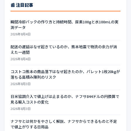
📰 注目記事
瞬間冷却パックの作り方と持続時間、尿素100gと水100mLの実
測データ
2026年8月4日
配送の遅延はなぜ起きているのか、熊本地震で物流の余力が消
えた一週間
2026年8月4日
コストコ熊本の商品落下はなぜ起きたのか、パレット1枚20kgが
落ちる高積み陳列のリスク
2026年8月3日
日米協調介入で値上げは止まるのか、ナフサ844ドルの円換算で
見る輸入コストの変化
2026年8月3日
ナフサとは何かをやさしく解説、ナフサからできるものと不足
で値上がりする日用品