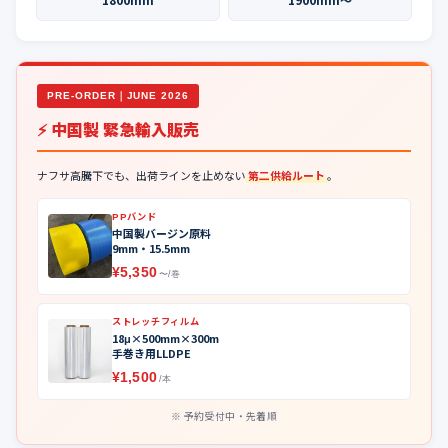
PRE-ORDER｜JUNE 2026
⚡ 中国製 緊急輸入販売
ナフサ高騰下でも、出荷ラインを止めない
第二供給ルート
。
PPバンド
中国製バージン原料
9mm・15.5mm
¥5,350
〜/巻
ストレッチフィルム
18μ×500mm×300m
手巻き用LLDPE
¥1,500
/本
予約受付中・先着順