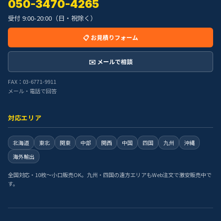
050-3470-4265
受付 9:00-20:00（日・祝除く）
📋 お見積りフォーム
✉️ メールで相談
FAX：03-6771-9911
メール・電話で回答
対応エリア
北海道
東北
関東
中部
関西
中国
四国
九州
沖縄
海外輸出
全国対応・10枚〜小口販売OK。九州・四国の遠方エリアもWeb注文で激安販売中で
す。