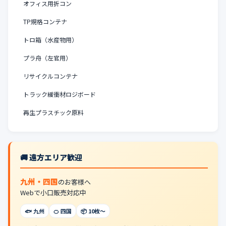
オフィス用折コン
TP規格コンテナ
トロ箱（水産物用）
プラ舟（左官用）
リサイクルコンテナ
トラック緩衝材ロジボード
再生プラスチック原料
🚚 遠方エリア歓迎
九州・四国
のお客様へ
Webで小口販売対応中
🐟 九州
🍊 四国
📦 10枚〜