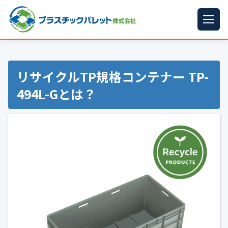
ホーム
パレットサイズ
▼
リサイクルTP規格コンテナー TP-
494L-Gとは？
プラパレット
▼
コンテナ
▼
中古パレット
再生原料
▼
梱包資材
▼
イラン情勢まとめ
▼