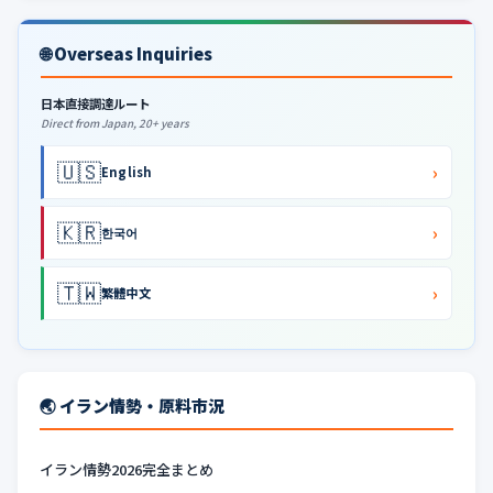
🌐 Overseas Inquiries
日本直接調達ルート
Direct from Japan, 20+ years
🇺🇸
›
English
🇰🇷
›
한국어
🇹🇼
›
繁體中文
🌏 イラン情勢・原料市況
イラン情勢2026完全まとめ