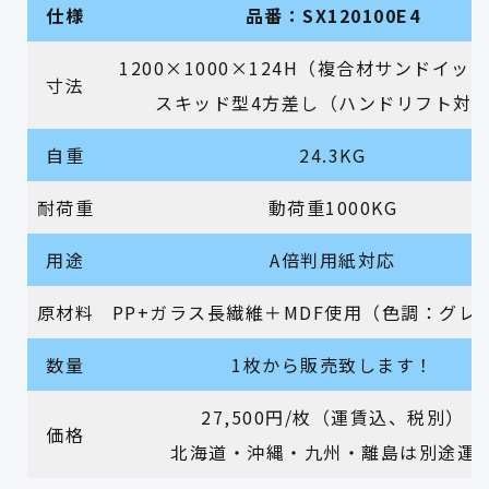
仕様
品番：SX120100E4
1200×1000×124H（複合材サンドイッ
寸法
スキッド型4方差し（ハンドリフト対
自重
24.3KG
耐荷重
動荷重1000KG
用途
A倍判用紙対応
原材料
PP+ガラス長繊維＋MDF使用（色調：グレ
数量
1枚から販売致します！
27,500円/枚（運賃込、税別）
価格
北海道・沖縄・九州・離島は別途運