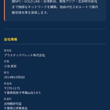
国NPC・GOLD LINE・台湾新台、東南アジア・北米欧州各社
まで強固なネットワークを構築。独自の仕入れルートで国内
最安値水準を実現します。
会社情報
会社名
プラスチックパレット株式会社
代表
小池 昌宏
設立
2014年10月8日
所在地
〒270-1175
千葉県我孫子市青山台3-8-5
許認可
古物商許可証
千葉県公安委員会