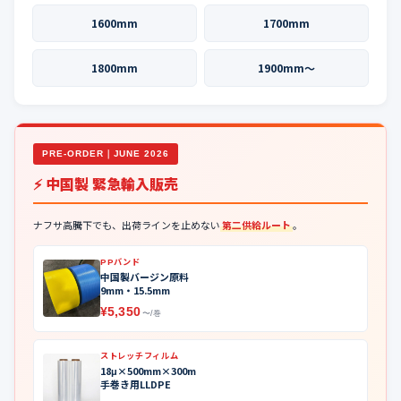
1600mm
1700mm
1800mm
1900mm〜
PRE-ORDER｜JUNE 2026
⚡ 中国製 緊急輸入販売
ナフサ高騰下でも、出荷ラインを止めない
第二供給ルート
。
PPバンド
中国製バージン原料
9mm・15.5mm
¥5,350
〜/巻
ストレッチフィルム
18μ×500mm×300m
手巻き用LLDPE