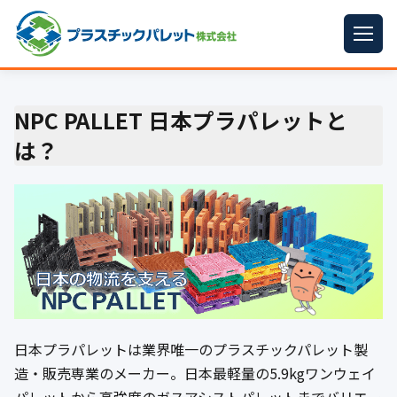
ホーム
NPC PALLET 日本プラパレットと
パレットサイズ
▼
は？
プラパレット
▼
コンテナ
▼
中古パレット
再生原料
▼
梱包資材
▼
日本プラパレットは業界唯一のプラスチックパレット製
イラン情勢まとめ
▼
造・販売専業のメーカー。日本最軽量の5.9kgワンウェイ