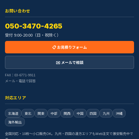
お問い合わせ
050-3470-4265
受付 9:00-20:00（日・祝除く）
📋 お見積りフォーム
✉️ メールで相談
FAX：03-6771-9911
メール・電話で回答
対応エリア
北海道
東北
関東
中部
関西
中国
四国
九州
沖縄
海外輸出
全国対応・10枚〜小口販売OK。九州・四国の遠方エリアもWeb注文で激安販売中で
す。