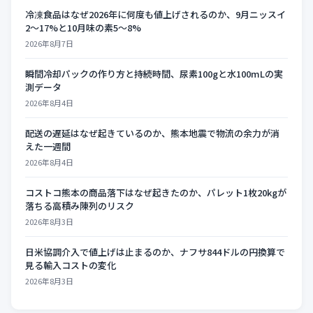
冷凍食品はなぜ2026年に何度も値上げされるのか、9月ニッスイ
2〜17%と10月味の素5〜8%
2026年8月7日
瞬間冷却パックの作り方と持続時間、尿素100gと水100mLの実
測データ
2026年8月4日
配送の遅延はなぜ起きているのか、熊本地震で物流の余力が消
えた一週間
2026年8月4日
コストコ熊本の商品落下はなぜ起きたのか、パレット1枚20kgが
落ちる高積み陳列のリスク
2026年8月3日
日米協調介入で値上げは止まるのか、ナフサ844ドルの円換算で
見る輸入コストの変化
2026年8月3日