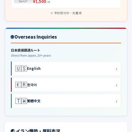
¥1,500
/本
予約受付中・先着順
🌐 Overseas Inquiries
日本直接調達ルート
Direct from Japan, 20+ years
🇺🇸
›
English
🇰🇷
›
한국어
🇹🇼
›
繁體中文
🌏 イラン情勢・原料市況