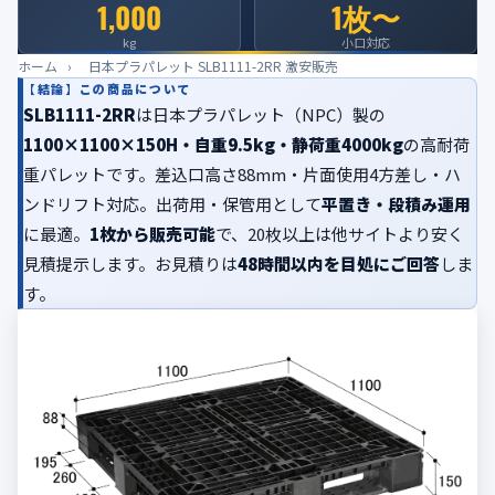
1,000
1枚〜
公式ブログ
kg
小口対応
会社案内
ホーム
›
日本プラパレット SLB1111-2RR 激安販売
【結論】この商品について
SLB1111-2RR
は日本プラパレット（NPC）製の
🇺🇸
🇰🇷
🇹🇼
🇻🇳
1100×1100×150H・自重9.5kg・静荷重4000kg
の高耐荷
重パレットです。差込口高さ88mm・片面使用4方差し・ハ
ンドリフト対応。出荷用・保管用として
平置き・段積み運用
に最適。
1枚から販売可能
で、20枚以上は他サイトより安く
見積提示します。お見積りは
48時間以内を目処にご回答
しま
す。