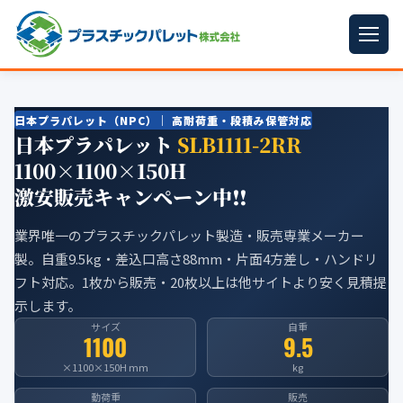
ホーム
日本プラパレット（NPC）｜ 高耐荷重・段積み保管対応
パレットサイズ
▼
日本プラパレット
SLB1111-2RR
1100×1100×150H
プラパレット
▼
激安販売キャンペーン中‼︎
コンテナ
▼
業界唯一のプラスチックパレット製造・販売専業メーカー
中古パレット
製。自重9.5kg・差込口高さ88mm・片面4方差し・ハンドリ
フト対応。1枚から販売・20枚以上は他サイトより安く見積提
再生原料
▼
示します。
サイズ
自重
梱包資材
▼
1100
9.5
×1100×150H mm
kg
イラン情勢まとめ
▼
動荷重
販売