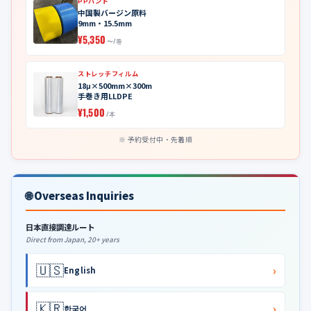
PPバンド
中国製バージン原料
9mm・15.5mm
¥5,350
〜/巻
ストレッチフィルム
18μ×500mm×300m
手巻き用LLDPE
¥1,500
/本
予約受付中・先着順
🌐 Overseas Inquiries
日本直接調達ルート
Direct from Japan, 20+ years
🇺🇸
›
English
🇰🇷
›
한국어