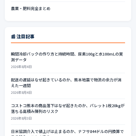
農業・肥料完全まとめ
📰 注目記事
瞬間冷却パックの作り方と持続時間、尿素100gと水100mLの実
測データ
2026年8月4日
配送の遅延はなぜ起きているのか、熊本地震で物流の余力が消
えた一週間
2026年8月4日
コストコ熊本の商品落下はなぜ起きたのか、パレット1枚20kgが
落ちる高積み陳列のリスク
2026年8月3日
日米協調介入で値上げは止まるのか、ナフサ844ドルの円換算で