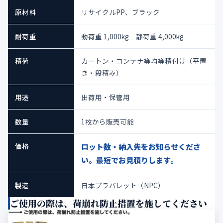
原材料
リサイクルPP、ブラック
耐荷重
動荷重 1,000kg 静荷重 4,000kg
積荷
カートン・コンテナ等均等積付け（平置
き・段積み）
用途
出荷用・保管用
数量
1枚から販売可能
価格
ロット数・納入先をお知らせくださ
い。最短でお見積りします。
製造
日本プラパレット（NPC）
ご使用の際は、荷崩れ防止措置を施してください