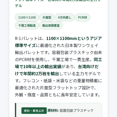
デル
1100×1100
片面型
4方向差し
PCR材
千葉工場製造
輸出実績豊富
R-1パレットは、
1100×1100mmというアジア
標準サイズ
に最適化された日本製ワンウェイ
輸出パレットです。容器包装プラスチック由来
のPCR材を使用し、千葉工場で一貫生産。
同工
場で10年以上の輸出実績
があり、
台湾向けだ
けで年間約2万枚を輸出
している主力モデルで
す。フレコン・紙袋・米袋などの重量物積載に
最適化された片面型フラットトップ設計で、
外観・強度・品質ともに長年安定しています。
原材料:
容器包装プラスチック
原料・素性公示