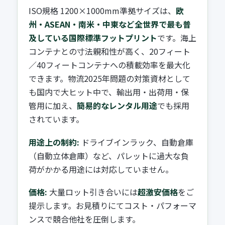
ISO規格 1200×1000mm準拠サイズは、
欧
州・ASEAN・南米・中東など全世界で最も普
及している国際標準フットプリント
です。海上
コンテナとの寸法親和性が高く、20フィート
／40フィートコンテナへの積載効率を最大化
できます。物流2025年問題の対策資材として
も国内で大ヒット中で、輸出用・出荷用・保
管用に加え、
簡易的なレンタル用途
でも採用
されています。
用途上の制約:
ドライブインラック、自動倉庫
（自動立体倉庫）など、パレットに過大な負
荷がかかる用途には対応していません。
価格:
大量ロット引き合いには
超激安価格
をご
提示します。お見積りにてコスト・パフォーマ
ンスで競合他社を圧倒します。