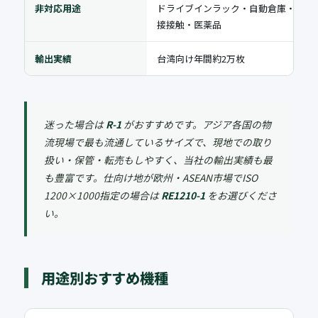
非対応用途
ドライブインラック・自動倉庫・食品
接接触・医薬品
輸出実績
台湾向け年間約2万枚
迷った場合は
R-1
がおすすめです。アジア各国の物
流現場で最も流通しているサイズで、現地での取り
扱い・保管・転売もしやすく、当社の輸出実績も最
も豊富です。仕向け地が欧州・ASEAN市場でISO
1200×1000指定の場合は
RE1210-1
をお選びくださ
い。
用途別おすすめ機種