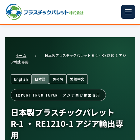
ホーム
パレットサイズ
▼
ホーム
›
日本製プラスチックパレット R-1・RE1210-1 アジ
プラパレット
▼
ア輸出専用
コンテナ
▼
English
日本語
한국어
繁體中文
中古パレット
EXPORT FROM JAPAN · アジア向け輸出専用
再生原料
▼
日本製プラスチックパレット
梱包資材
▼
R-1 ・ RE1210-1 アジア輸出専
イラン情勢まとめ
▼
用