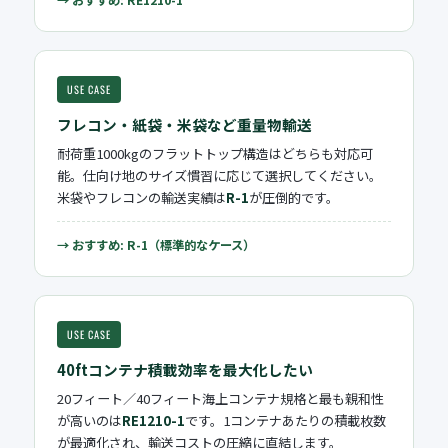
USE CASE
フレコン・紙袋・米袋など重量物輸送
耐荷重1000kgのフラットトップ構造はどちらも対応可
能。仕向け地のサイズ慣習に応じて選択してください。
米袋やフレコンの輸送実績は
R-1
が圧倒的です。
→ おすすめ: R-1（標準的なケース）
USE CASE
40ftコンテナ積載効率を最大化したい
20フィート／40フィート海上コンテナ規格と最も親和性
が高いのは
RE1210-1
です。1コンテナあたりの積載枚数
が最適化され、輸送コストの圧縮に直結します。