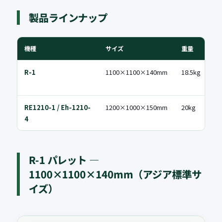
製品ラインナップ
機種
サイズ
重量
耐
R-1
1100×1100×140mm
18.5kg
10
RE1210-1 / Eh-1210-
1200×1000×150mm
20kg
10
4
R-1 パレット —
1100×1100×140mm（アジア標準サ
イズ）