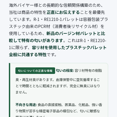
海外バイヤー様との長期的な信頼関係構築のため、
当社は商品の特性を
正直にお伝えする
ことを最優先
しています。R-1・RE1210-1パレットは容器包装プラ
スチック由来のPCR材（消費者後リサイクル材）を
使用しているため、
新品のバージン材パレットと比
較して特有の匂いがあります
。これはR-1・RE1210-
1に限らず、
容リ材を使用したプラスチックパレット
全般に共通する特性
です。
匂いの程度:
容リ材特有の樹脂
匂いについての正直な情報
臭・再生材臭があります。倉庫保管中に空気循環するこ
とで時間とともに軽減されますが、完全に無臭にはなり
ません。
不向きな用途:
食品の直接接触、医薬品、化粧品、強い香
り物質が苦手な精密電子部品の梱包など、匂いに敏感な