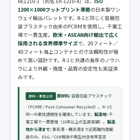
RE1210-1（別名 Eh-1210-4）は、
ISO
1200×1000フットプリント準拠
の日本製ワン
ウェイ輸出パレットです。R-1と同じく容器包
装プラスチック由来のPCR材を使用し、千葉工
場で一貫生産。
欧米・ASEAN向け輸出で広く
採用される世界標準サイズ
で、20フィート／
40フィート海上コンテナとの寸法親和性が極
めて高い設計です。R-1と共通の長年のノウハ
ウにより外観・強度・品質の安定性も実証済
みです。
原材料:
容器包装プラスチック
原料・素性公示
（PCR材 / Post-Consumer Recycled）。R-1と
同一の素性透明性を確保しています。
製造地:
千
葉工場で一貫管理（10年以上の生産実績）。
製造
地から港まで:
東京港・横浜港まで近距離内陸輸
送のみ。ESG／CSR報告や再生材含有率宣言