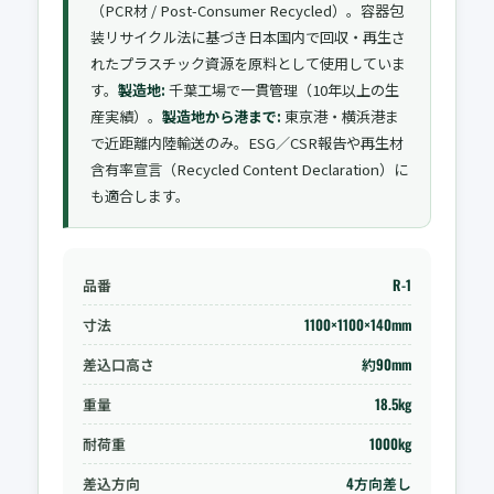
（PCR材 / Post-Consumer Recycled）。容器包
装リサイクル法に基づき日本国内で回収・再生さ
れたプラスチック資源を原料として使用していま
す。
製造地:
千葉工場で一貫管理（10年以上の生
産実績）。
製造地から港まで:
東京港・横浜港ま
で近距離内陸輸送のみ。ESG／CSR報告や再生材
含有率宣言（Recycled Content Declaration）に
も適合します。
品番
R-1
寸法
1100×1100×140mm
差込口高さ
約90mm
重量
18.5kg
耐荷重
1000kg
差込方向
4方向差し