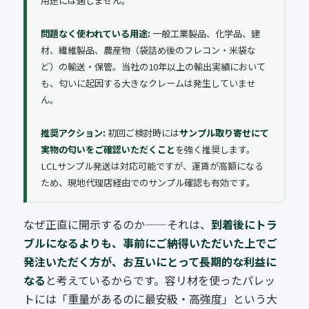
用途には適しません。
問題なく使われている用途:
一般工業製品、化学品、建
材、繊維製品、農産物（袋詰め後のフレコン・米袋な
ど）の輸送・保管。当社の10年以上の輸出実績において
も、匂いに起因する大きなクレームは発生していませ
ん。
推奨アクション:
初回ご検討時には
サンプル取り寄せにて
実物の匂いをご確認いただくこと
を強く推奨します。
LCLサンプル発送は対応可能ですが、運賃が高額になる
ため、現地代理店経由でのサンプル確認も有効です。
なぜ正直に開示するのか——それは、
到着後にトラ
ブルになるよりも、事前にご納得いただいた上でご
発注いただく方が、お互いにとって長期的な利益に
なる
と考えているからです。容リ材を使ったパレッ
トには「重量があるのに最安級・高強度」という大