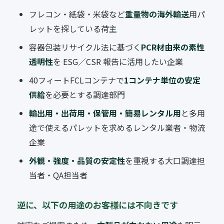
フレコン・紙袋・米袋など
重量物の海外輸送
用パ
レットを探している荷主
容器包装リサイクル法に基づく
PCR材由来の素性
透明性
を ESG／CSR 報告に活用したい企業
40フィートFCLコンテナで
1コンテナ単位の安定
供給
を必要とする調達部門
輸出用・出荷用・保管用・簡易レンタル用
と多用
途で使えるパレットを求めるレンタル業者・物流
企業
外観・強度・品質の安定性
を重視する大口調達担
当者・QA担当者
逆に、以下の用途のお客様には不向きです