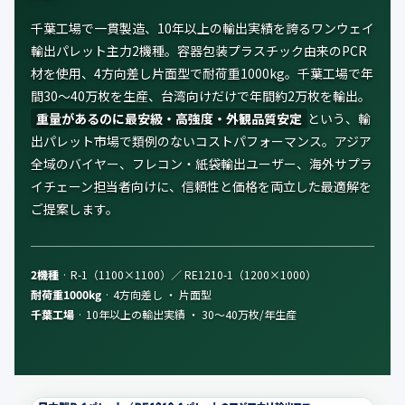
公式ブログ
千葉工場で一貫製造、10年以上の輸出実績を誇るワンウェイ
輸出パレット主力2機種。容器包装プラスチック由来のPCR
会社案内
材を使用、4方向差し片面型で耐荷重1000kg。千葉工場で年
間30〜40万枚を生産、台湾向けだけで年間約2万枚を輸出。
🇺🇸
🇰🇷
🇹🇼
🇻🇳
重量があるのに最安級・高強度・外観品質安定
という、輸
出パレット市場で類例のないコストパフォーマンス。アジア
全域のバイヤー、フレコン・紙袋輸出ユーザー、海外サプラ
イチェーン担当者向けに、信頼性と価格を両立した最適解を
ご提案します。
2機種
· R-1（1100×1100）／ RE1210-1（1200×1000）
耐荷重1000kg
· 4方向差し ・ 片面型
千葉工場
· 10年以上の輸出実績 ・ 30〜40万枚/年生産