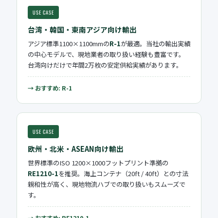
USE CASE
台湾・韓国・東南アジア向け輸出
アジア標準1100×1100mmの
R-1
が最適。当社の輸出実績
の中心モデルで、現地業者の取り扱い経験も豊富です。
台湾向けだけで年間2万枚の安定供給実績があります。
→ おすすめ: R-1
USE CASE
欧州・北米・ASEAN向け輸出
世界標準のISO 1200×1000フットプリント準拠の
RE1210-1
を推奨。海上コンテナ（20ft / 40ft）との寸法
親和性が高く、現地物流ハブでの取り扱いもスムーズで
す。
→ おすすめ: RE1210-1