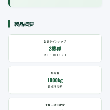
製品概要
製品ラインナップ
2機種
R-1 ・ RE1210-1
耐荷重
1000kg
両機種共通
千葉工場生産量