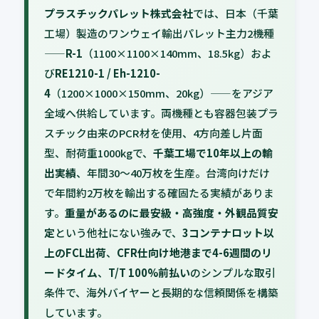
プラスチックパレット株式会社
では、日本（千葉
工場）製造のワンウェイ輸出パレット主力2機種
——
R-1
（1100×1100×140mm、18.5kg）およ
び
RE1210-1 / Eh-1210-
4
（1200×1000×150mm、20kg）——をアジア
全域へ供給しています。両機種とも容器包装プラ
スチック由来のPCR材を使用、4方向差し片面
型、耐荷重1000kgで、
千葉工場で10年以上の輸
出実績
、年間30〜40万枚を生産。台湾向けだけ
で年間約2万枚を輸出する確固たる実績がありま
す。
重量があるのに最安級・高強度・外観品質安
定
という他社にない強みで、
3コンテナロット以
上のFCL出荷
、
CFR仕向け地港まで4-6週間のリ
ードタイム
、
T/T 100%前払い
のシンプルな取引
条件で、海外バイヤーと長期的な信頼関係を構築
しています。