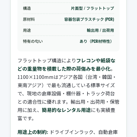
構造
片面型 / フラットトップ
原材料
容器包装プラスチック (PCR)
用途
輸出用 / 出荷用
特有の匂い
あり（PCR材特性）
フラットトップ構造により
フレコンや紙袋な
どの重量物を積載した際の荷傷みを最小化
。
1100×1100mmはアジア各国（台湾・韓国・
東南アジア）で最も流通している標準サイズ
で、現地の倉庫設備・棚什器・トラック荷台
との適合性に優れます。輸出用・出荷用・保管
用に加え、
簡易的なレンタル用途
にも実績豊
富です。
用途上の制約:
ドライブインラック、自動倉庫