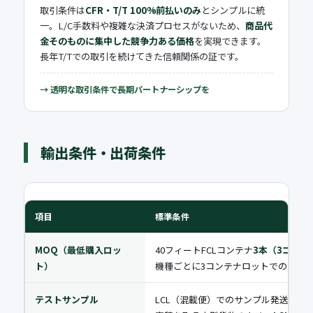
取引条件は
CFR・T/T 100%前払いのみ
とシンプルに統
一。L/C手数料や複雑な決済プロセスがないため、
商品代
金そのものに集中した競争力ある価格
を実現できます。
長年T/Tでの取引を続けてきた信頼関係の証です。
→ 透明な取引条件で長期パートナーシップを
輸出条件・出荷条件
項目
標準条件
MOQ（最低購入ロッ
40フィートFCLコンテナ
3本（3コンテ
ト）
機種ごとに3コンテナロットでのご発
テストサンプル
LCL（混載便）でのサンプル発送は