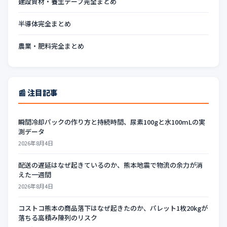
建設資材・養生テープ完全まとめ
半導体完全まとめ
農業・肥料完全まとめ
📰 注目記事
瞬間冷却パックの作り方と持続時間、尿素100gと水100mLの実
測データ
2026年8月4日
配送の遅延はなぜ起きているのか、熊本地震で物流の余力が消
えた一週間
2026年8月4日
コストコ熊本の商品落下はなぜ起きたのか、パレット1枚20kgが
落ちる高積み陳列のリスク