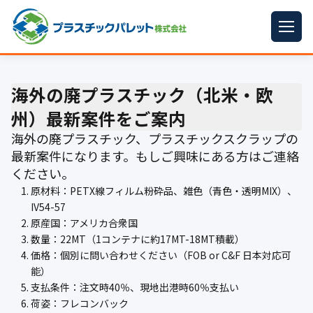
ホーム
海外の廃プラスチック（北米・欧
パレットサイズ
▼
州）最新案件をご案内
プラパレット
▼
海外の廃プラスチック、プラスチックスクラップの
最新案件になります。もしご興味にある方はご連絡
コンテナ
▼
ください。
原材料：PETX線フィルム粉砕品、雑色（青色・透明MIX）、
中古パレット
IV54-57
原産国：アメリカ合衆国
再生原料
▼
数量：22MT（1コンテナに約17MT-18MT積載）
価格：個別に問い合わせください（FOB or C&F 日本対応可
梱包資材
▼
能）
支払条件：注文時40％、現地出港時60％支払い
イラン情勢まとめ
▼
荷姿：フレコンバック