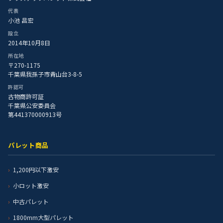
代表
小池 昌宏
設立
2014年10月8日
所在地
〒270-1175
千葉県我孫子市青山台3-8-5
許認可
古物商許可証
千葉県公安委員会
第441370000913号
パレット商品
1,200円以下激安
小ロット激安
中古パレット
1800mm大型パレット