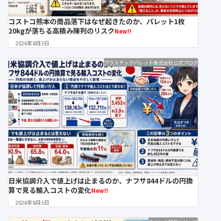
コストコ熊本の商品落下はなぜ起きたのか、パレット1枚
20kgが落ちる高積み陳列のリスク
New!!
2026年8月3日
プラスチックパレット株式会社公式ブログ
日米協調介入で値上げは止まるのか、ナフサ844ドルの円換
算で見る輸入コストの変化
New!!
2026年8月3日