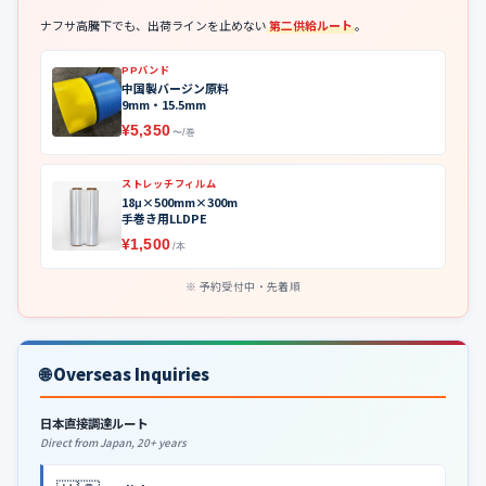
ナフサ高騰下でも、出荷ラインを止めない
第二供給ルート
。
PPバンド
中国製バージン原料
9mm・15.5mm
¥5,350
〜/巻
ストレッチフィルム
18μ×500mm×300m
手巻き用LLDPE
¥1,500
/本
予約受付中・先着順
🌐 Overseas Inquiries
日本直接調達ルート
Direct from Japan, 20+ years