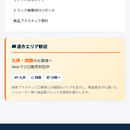
トラック緩衝材ロジボード
再生プラスチック原料
🚚 遠方エリア歓迎
九州・四国
のお客様へ
Webで小口販売対応中
🐟 九州
🍊 四国
📦 10枚〜
岐阜プラスチック工業様との強固なパイプを活かし、製造拠点から遠いエ
ンドユーザー様へ高品質パレットを直接お届けします。