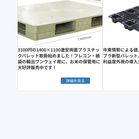
3100円の1400×1100激安両面プラスチッ
中東情勢による値
クパレット取扱始めました！フレコン・紙
プラ新型パレットJL-
袋の輸出ワンウェイ用に、お米の保管用に
利益度外視の導入
大好評販売中です！
詳細を見る