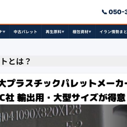
📞 050
ナ
中古パレット
再生原料
梱包資材
イラン情勢ま
▼
▼
▼
ットとは？