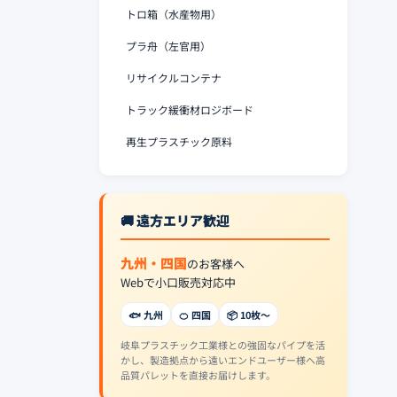
トロ箱（水産物用）
プラ舟（左官用）
リサイクルコンテナ
トラック緩衝材ロジボード
再生プラスチック原料
🚚 遠方エリア歓迎
九州・四国
のお客様へ
Webで小口販売対応中
🐟 九州
🍊 四国
📦 10枚〜
岐阜プラスチック工業様との強固なパイプを活
かし、製造拠点から遠いエンドユーザー様へ高
品質パレットを直接お届けします。