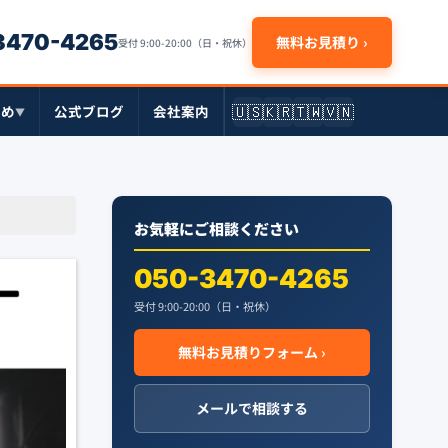
-3470-4265
無料お見積り ›
受付 9:00-20:00（日・祝休）
🇺🇸
🇰🇷
🇹🇼
🇻🇳
とめ
公式ブログ
会社案内
▼
お気軽にご相談ください
050-3470-4265
受付 9:00-20:00（日・祝休）
無料お見積りフォーム ›
メールで相談する