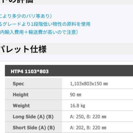
により多少のバリ等あり）
るグレードより1段階低い物性の原料を使用
国内輸入費用＋輸送費が高いので注意）
ックパレット仕様