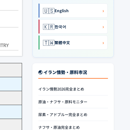
🇺🇸
›
English
🇰🇷
›
한국어
🇹🇼
›
繁體中文
🌏 イラン情勢・原料市況
イラン情勢2026完全まとめ
原油・ナフサ・原料モニター
尿素・アドブルー完全まとめ
ナフサ・原油完全まとめ