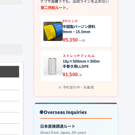
ナフサ高騰下でも、出荷ラインを止めない
第二供給ルート
。
PPバンド
中国製バージン原料
9mm・15.5mm
¥5,350
〜/巻
ストレッチフィルム
18μ×500mm×300m
手巻き用LLDPE
¥1,500
/本
予約受付中・先着順
🌐 Overseas Inquiries
日本直接調達ルート
Direct from Japan, 20+ years