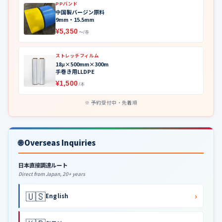
PPバンド
中国製バージン原料
9mm・15.5mm
¥5,350
〜/巻
ストレッチフィルム
18μ×500mm×300m
手巻き用LLDPE
¥1,500
/本
予約受付中・先着順
🌐 Overseas Inquiries
日本直接調達ルート
Direct from Japan, 20+ years
🇺🇸
›
English