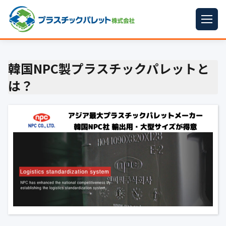
ホーム
韓国NPC製プラスチックパレットと
パレットサイズ
▼
は？
プラパレット
▼
コンテナ
▼
中古パレット
再生原料
▼
梱包資材
▼
イラン情勢まとめ
▼