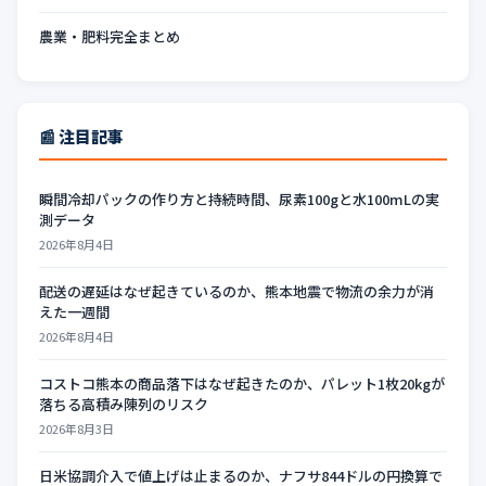
農業・肥料完全まとめ
📰 注目記事
瞬間冷却パックの作り方と持続時間、尿素100gと水100mLの実
測データ
2026年8月4日
配送の遅延はなぜ起きているのか、熊本地震で物流の余力が消
えた一週間
2026年8月4日
コストコ熊本の商品落下はなぜ起きたのか、パレット1枚20kgが
落ちる高積み陳列のリスク
2026年8月3日
日米協調介入で値上げは止まるのか、ナフサ844ドルの円換算で