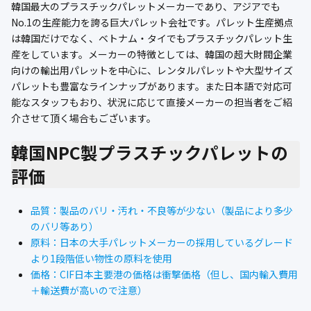
韓国最大のプラスチックパレットメーカーであり、アジアでも
公式ブログ
No.1の生産能力を誇る巨大パレット会社です。パレット生産拠点
は韓国だけでなく、ベトナム・タイでもプラスチックパレット生
会社案内
産をしています。メーカーの特徴としては、韓国の超大財閥企業
向けの輸出用パレットを中心に、レンタルパレットや大型サイズ
🇺🇸
🇰🇷
🇹🇼
🇻🇳
パレットも豊富なラインナップがあります。また日本語で対応可
能なスタッフもおり、状況に応じて直接メーカーの担当者をご紹
介させて頂く場合もございます。
韓国NPC製プラスチックパレットの
評価
品質：製品のバリ・汚れ・不良等が少ない（製品により多少
のバリ等あり）
原料：日本の大手パレットメーカーの採用しているグレード
より1段階低い物性の原料を使用
価格：CIF日本主要港の価格は衝撃価格（但し、国内輸入費用
＋輸送費が高いので注意）