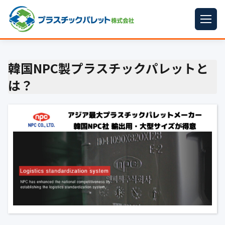
ホーム
韓国NPC製プラスチックパレットと
パレットサイズ
▼
は？
プラパレット
▼
コンテナ
▼
中古パレット
再生原料
▼
梱包資材
▼
イラン情勢まとめ
▼