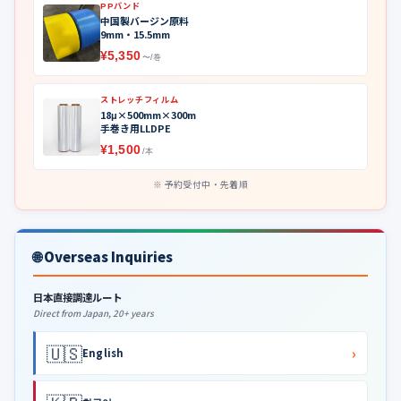
PPバンド
中国製バージン原料
9mm・15.5mm
¥5,350
〜/巻
ストレッチフィルム
18μ×500mm×300m
手巻き用LLDPE
¥1,500
/本
予約受付中・先着順
🌐 Overseas Inquiries
日本直接調達ルート
Direct from Japan, 20+ years
🇺🇸
›
English