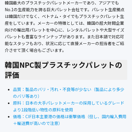
韓国最大のプラスチックパレットメーカーであり、アジアでも
公式ブログ
No.1の生産能力を誇る巨大パレット会社です。パレット生産拠点
は韓国だけでなく、ベトナム・タイでもプラスチックパレット生
会社案内
産をしています。メーカーの特徴としては、韓国の超大財閥企業
向けの輸出用パレットを中心に、レンタルパレットや大型サイズ
🇺🇸
🇰🇷
🇹🇼
🇻🇳
パレットも豊富なラインナップがあります。また日本語で対応可
能なスタッフもおり、状況に応じて直接メーカーの担当者をご紹
介させて頂く場合もございます。
韓国NPC製プラスチックパレットの
評価
品質：製品のバリ・汚れ・不良等が少ない（製品により多少
のバリ等あり）
原料：日本の大手パレットメーカーの採用しているグレード
より1段階低い物性の原料を使用
価格：CIF日本主要港の価格は衝撃価格（但し、国内輸入費用
＋輸送費が高いので注意）