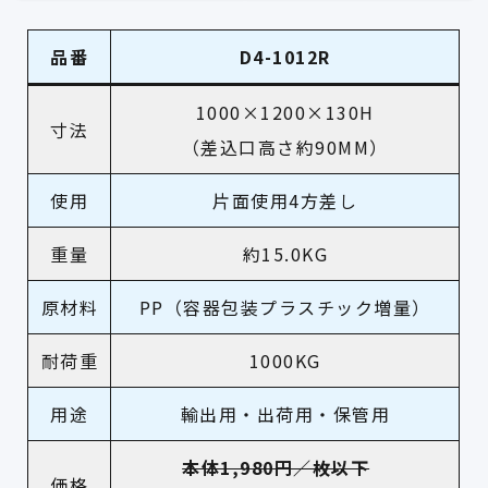
品番
D4-1012R
1000×1200×130H
寸法
（差込口高さ約90MM）
使用
片面使用4方差し
重量
約15.0KG
原材料
PP（容器包装プラスチック増量）
耐荷重
1000KG
用途
輸出用・出荷用・保管用
本体1,980円／枚以下
価格