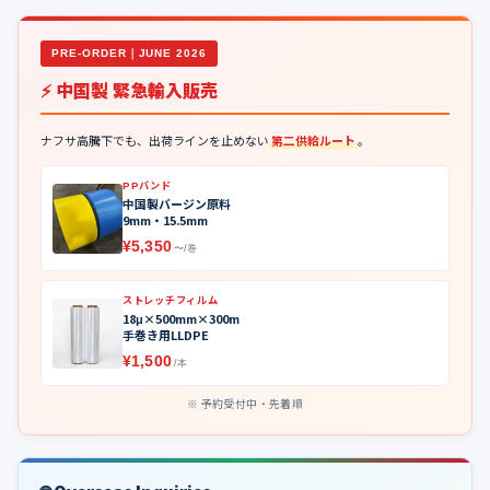
PRE-ORDER｜JUNE 2026
⚡ 中国製 緊急輸入販売
ナフサ高騰下でも、出荷ラインを止めない
第二供給ルート
。
PPバンド
中国製バージン原料
9mm・15.5mm
¥5,350
〜/巻
ストレッチフィルム
18μ×500mm×300m
手巻き用LLDPE
¥1,500
/本
予約受付中・先着順