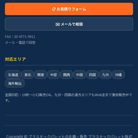
📋 お見積りフォーム
✉️ メールで相談
FAX：03-6771-9911
メール・電話で回答
対応エリア
北海道
東北
関東
中部
関西
中国
四国
九州
沖縄
海外輸出
全国対応・10枚〜小口販売OK。九州・四国の遠方エリアもWeb注文で激安販売中で
す。
Copyright © プラスチックパレットの企画・販売 プラスチックパレット株式