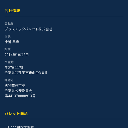
会社情報
会社名
プラスチックパレット株式会社
代表
小池 昌宏
設立
2014年10月8日
所在地
〒270-1175
千葉県我孫子市青山台3-8-5
許認可
古物商許可証
千葉県公安委員会
第441370000913号
パレット商品
1,200円以下激安