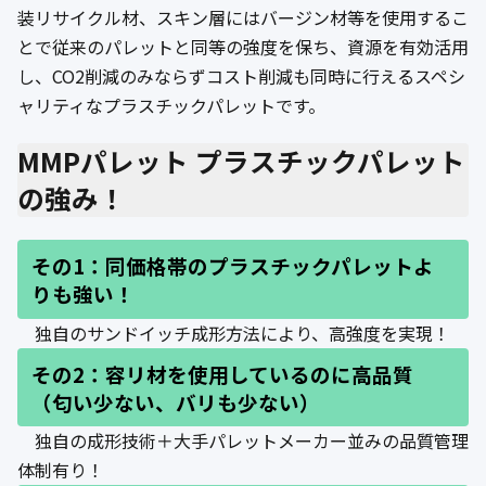
公式ブログ
装リサイクル材、スキン層にはバージン材等を使用するこ
とで従来のパレットと同等の強度を保ち、資源を有効活用
会社案内
し、CO2削減のみならずコスト削減も同時に行えるスペシ
ャリティなプラスチックパレットです。
🇺🇸
🇰🇷
🇹🇼
🇻🇳
MMPパレット プラスチックパレット
の強み！
その1：
同価格帯のプラスチックパレットよ
りも強い！
独自のサンドイッチ成形方法により、高強度を実現！
その2
：容リ材を使用しているのに高品質
（匂い少ない、バリも少ない）
独自の成形技術＋大手パレットメーカー並みの品質管理
体制有り！