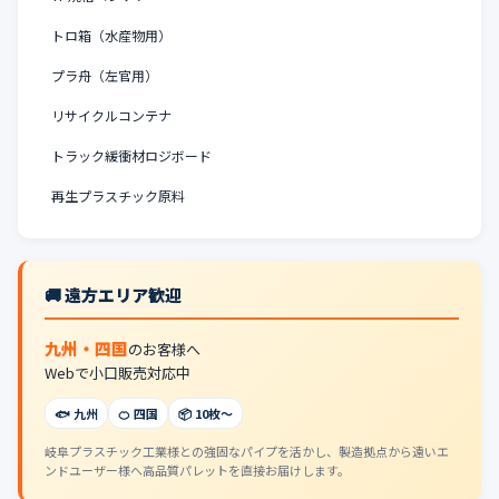
トロ箱（水産物用）
プラ舟（左官用）
リサイクルコンテナ
トラック緩衝材ロジボード
再生プラスチック原料
🚚 遠方エリア歓迎
九州・四国
のお客様へ
Webで小口販売対応中
🐟 九州
🍊 四国
📦 10枚〜
岐阜プラスチック工業様との強固なパイプを活かし、製造拠点から遠いエ
ンドユーザー様へ高品質パレットを直接お届けします。