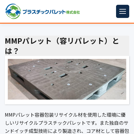
ホーム
MMPパレット（容リパレット）と
パレットサイズ
▼
は？
プラパレット
▼
コンテナ
▼
中古パレット
再生原料
▼
梱包資材
▼
MMPパレット容器包装リサイクル材を使用した環境に優
しいリサイクルプラスチックパレットです。また独自のサ
イラン情勢まとめ
▼
ンドイッチ成型技術により製造され、コア材として容器包