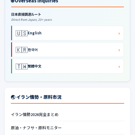
🌐 Overseas Inquiries
日本直接調達ルート
Direct from Japan, 20+ years
🇺🇸
›
English
🇰🇷
›
한국어
🇹🇼
›
繁體中文
🌏 イラン情勢・原料市況
イラン情勢2026完全まとめ
原油・ナフサ・原料モニター