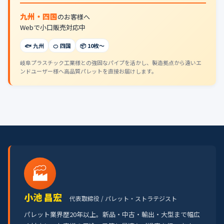
九州・四国
のお客様へ
Webで小口販売対応中
🐟 九州
🍊 四国
📦 10枚〜
岐阜プラスチック工業様との強固なパイプを活かし、製造拠点から遠いエ
ンドユーザー様へ高品質パレットを直接お届けします。
🏭
小池 昌宏
代表取締役 / パレット・ストラテジスト
パレット業界歴20年以上。新品・中古・輸出・大型まで幅広