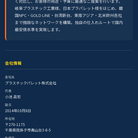
く対応し、お客様の用途・予算に最適なご提案を行います。
岐阜プラスチック工業様、日本プラパレット様をはじめ、韓
国NPC・GOLD LINE・台湾新台、東南アジア・北米欧州各社
まで強固なネットワークを構築。独自の仕入れルートで国内
最安値水準を実現します。
会社情報
会社名
プラスチックパレット株式会社
代表
小池 昌宏
設立
2014年10月8日
所在地
〒270-1175
千葉県我孫子市青山台3-8-5
許認可