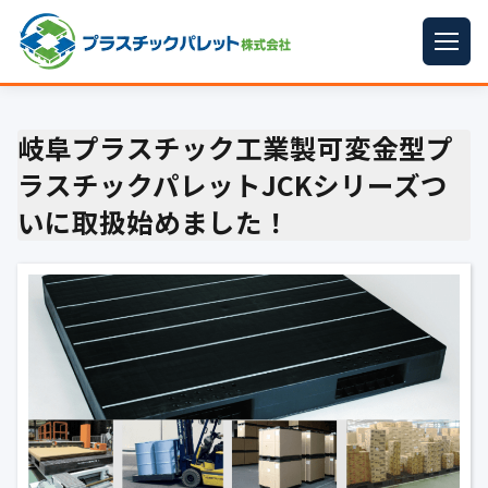
ホーム
岐阜プラスチック工業製可変金型プ
パレットサイズ
▼
ラスチックパレットJCKシリーズつ
プラパレット
▼
いに取扱始めました！
コンテナ
▼
中古パレット
再生原料
▼
梱包資材
▼
イラン情勢まとめ
▼