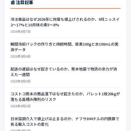
📰 注目記事
冷凍食品はなぜ2026年に何度も値上げされるのか、9月ニッスイ
2〜17%と10月味の素5〜8%
2026年8月7日
瞬間冷却パックの作り方と持続時間、尿素100gと水100mLの実
測データ
2026年8月4日
配送の遅延はなぜ起きているのか、熊本地震で物流の余力が消
えた一週間
2026年8月4日
コストコ熊本の商品落下はなぜ起きたのか、パレット1枚20kgが
落ちる高積み陳列のリスク
2026年8月3日
日米協調介入で値上げは止まるのか、ナフサ844ドルの円換算で
見る輸入コストの変化
2026年8月3日