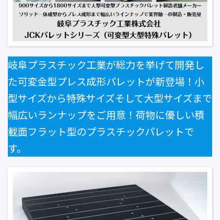
公式ブログ
会社案内
🇺🇸
🇰🇷
🇹🇼
🇻🇳
岐阜プラスチック工業が総力を挙げて開発し
た可変金型プレス成形パレットが新登場！小
型サイズから特殊サイズそして大型サイズまで
幅広いランナップをご用意！荷物に優しい積
載面フラット型のプラスチックパレットで
す。