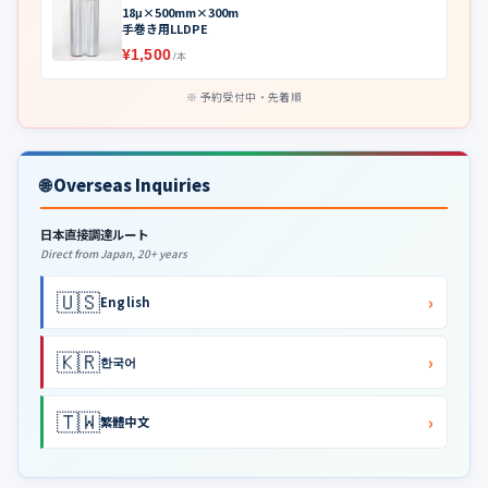
18μ×500mm×300m
手巻き用LLDPE
¥1,500
/本
予約受付中・先着順
🌐 Overseas Inquiries
日本直接調達ルート
Direct from Japan, 20+ years
🇺🇸
›
English
🇰🇷
›
한국어
🇹🇼
›
繁體中文