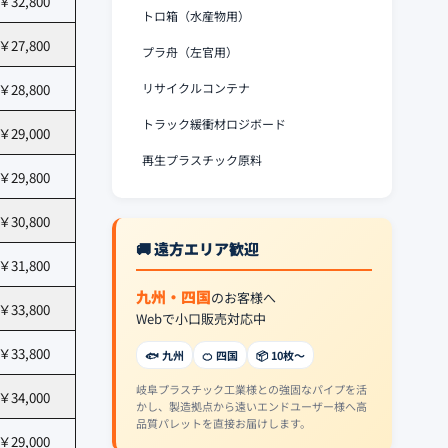
￥32,800
トロ箱（水産物用）
￥27,800
プラ舟（左官用）
リサイクルコンテナ
￥28,800
トラック緩衝材ロジボード
￥29,000
再生プラスチック原料
￥29,800
￥30,800
🚚 遠方エリア歓迎
￥31,800
九州・四国
のお客様へ
￥33,800
Webで小口販売対応中
￥33,800
🐟 九州
🍊 四国
📦 10枚〜
岐阜プラスチック工業様との強固なパイプを活
￥34,000
かし、製造拠点から遠いエンドユーザー様へ高
品質パレットを直接お届けします。
￥29,000