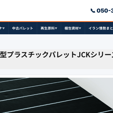
📞 050
ナ
中古パレット
再生原料
梱包資材
イラン情勢ま
▼
▼
▼
型プラスチックパレットJCKシリー