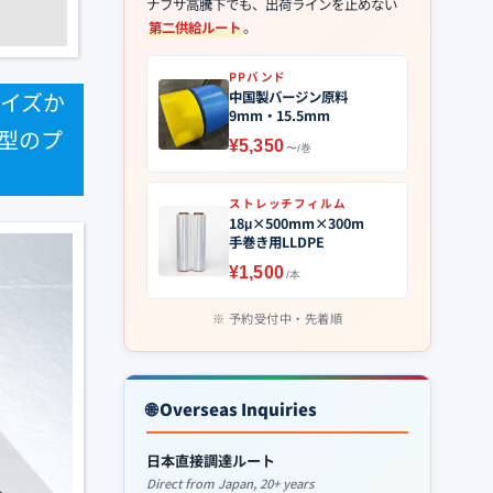
ナフサ高騰下でも、出荷ラインを止めない
第二供給ルート
。
PPバンド
イズか
中国製バージン原料
9mm・15.5mm
型のプ
¥5,350
〜/巻
ストレッチフィルム
18μ×500mm×300m
手巻き用LLDPE
¥1,500
/本
予約受付中・先着順
🌐 Overseas Inquiries
日本直接調達ルート
Direct from Japan, 20+ years