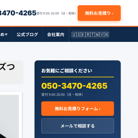
-3470-4265
無料お見積り ›
受付 9:00-20:00（日・祝休）
🇺🇸
🇰🇷
🇹🇼
🇻🇳
とめ
公式ブログ
会社案内
▼
ズつ
お気軽にご相談ください
050-3470-4265
受付 9:00-20:00（日・祝休）
無料お見積りフォーム ›
メールで相談する