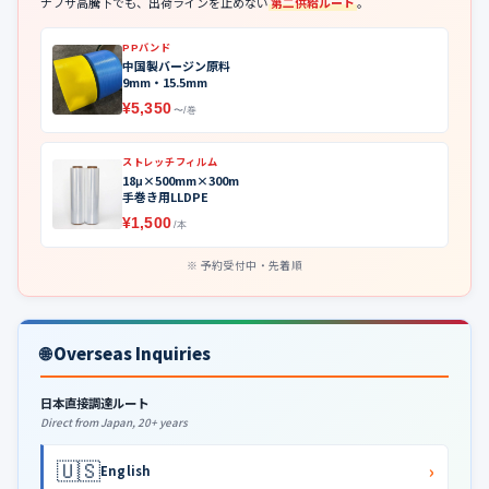
ナフサ高騰下でも、出荷ラインを止めない
第二供給ルート
。
PPバンド
中国製バージン原料
9mm・15.5mm
¥5,350
〜/巻
ストレッチフィルム
18μ×500mm×300m
手巻き用LLDPE
¥1,500
/本
予約受付中・先着順
🌐 Overseas Inquiries
日本直接調達ルート
Direct from Japan, 20+ years
🇺🇸
›
English