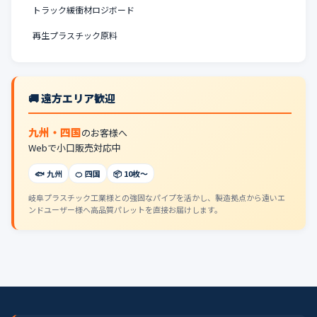
トラック緩衝材ロジボード
再生プラスチック原料
🚚 遠方エリア歓迎
九州・四国
のお客様へ
Webで小口販売対応中
🐟 九州
🍊 四国
📦 10枚〜
岐阜プラスチック工業様との強固なパイプを活かし、製造拠点から遠いエ
ンドユーザー様へ高品質パレットを直接お届けします。