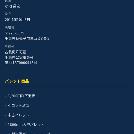
代表
小池 昌宏
設立
2014年10月8日
所在地
〒270-1175
千葉県我孫子市青山台3-8-5
許認可
古物商許可証
千葉県公安委員会
第441370000913号
パレット商品
1,200円以下激安
小ロット激安
中古パレット
1800mm大型パレット
印刷業界パレットシリーズ