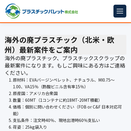
ホーム
海外の廃プラスチック（北米・欧
パレットサイズ
▼
州）最新案件をご案内
プラパレット
▼
海外の廃プラスチック、プラスチックスクラップの
最新案件になります。もしご興味にある方はご連絡
コンテナ
▼
ください。
原材料：EVAバージンペレット、ナチュラル、MI0.75〜
中古パレット
1.00、VA15％（酢酸ビニル含有率15％）
原産国：アメリカ合衆国
再生原料
▼
数量：60MT（1コンテナに約18MT-20MT積載）
価格：個別に問い合わせください（FOB or C&F 日本対応可
梱包資材
▼
能）
支払条件：注文時40％、現地出港時60％支払い
イラン情勢まとめ
▼
荷姿：25kg袋入り