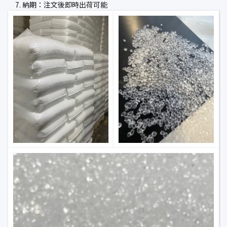
納期：注文後即時出荷可能
公式ブログ
会社案内
🇺🇸
🇰🇷
🇹🇼
🇻🇳