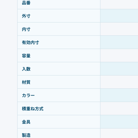
品番
外寸
内寸
有効内寸
容量
入数
材質
カラー
積重ね方式
金具
製造