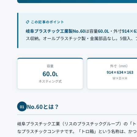
📋 この記事のポイント
岐阜プラスチック工業製No.60
は容量
60.0L
・外寸
914×
ス収納。オールプラスチック製・金属部品なし。5個入、
容量
外寸（mm）
60.0
914×634×163
L
W×D×H
ネスティング式
No.60とは？
01
岐阜プラスチック工業（リスのプラスチックグループ）の「ト
なプラスチックコンテナです。「トロ箱」という名称は、かつ