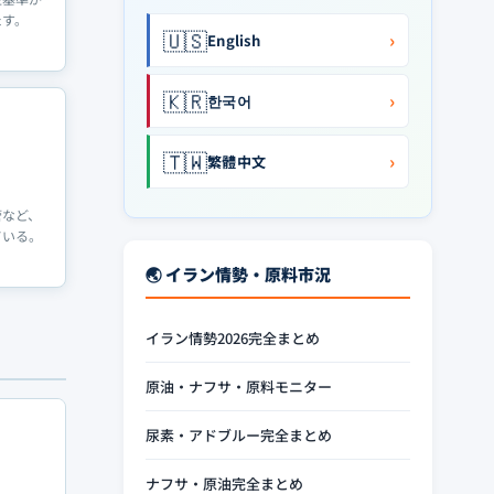
たす。
🇺🇸
›
English
🇰🇷
›
한국어
🇹🇼
›
繁體中文
管など、
ている。
🌏 イラン情勢・原料市況
イラン情勢2026完全まとめ
原油・ナフサ・原料モニター
尿素・アドブルー完全まとめ
ナフサ・原油完全まとめ