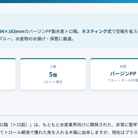
634×163mm
のバージンPP製水産トロ箱。
ネスティング式
で空箱を省ス
ブルー。水産物の水揚げ・保管に最適。
入数
材質
5
バージンPP
個
ブルー・オールPP
1セット単位
ロ箱（トロ函）」は、もともと水産業界向けに開発された、非常に堅牢
てトロール網漁で獲れた魚を入れる木箱に由来しますが、現在はプラス