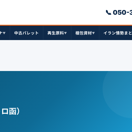
📞 050
ナ
中古パレット
再生原料
梱包資材
イラン情勢ま
▼
▼
▼
トロ函）