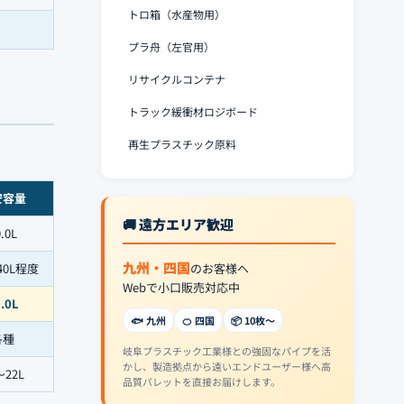
トロ箱（水産物用）
プラ舟（左官用）
リサイクルコンテナ
トラック緩衝材ロジボード
再生プラスチック原料
安容量
🚚 遠方エリア歓迎
.0L
九州・四国
40L程度
のお客様へ
Webで小口販売対応中
.0L
🐟 九州
🍊 四国
📦 10枚〜
各種
岐阜プラスチック工業様との強固なパイプを活
かし、製造拠点から遠いエンドユーザー様へ高
〜22L
品質パレットを直接お届けします。