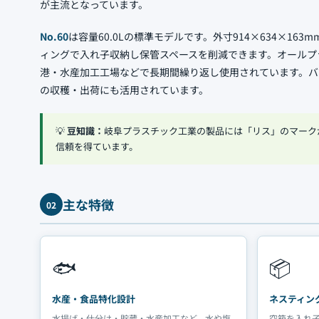
が主流となっています。
No.60
は容量60.0Lの標準モデルです。外寸914×634×
ィングで入れ子収納し保管スペースを削減できます。オールプ
港・水産加工工場などで長期間繰り返し使用されています。バ
の収穫・出荷にも活用されています。
💡
豆知識：
岐阜プラスチック工業の製品には「リス」のマーク
信頼を得ています。
主な特徴
02
🐟
📦
水産・食品特化設計
ネスティン
水揚げ・仕分け・貯蔵・水産加工など、水や塩
空箱を入れ