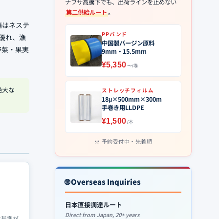
ナフサ高騰下でも、出荷ラインを止めない
第二供給ルート
。
箱はネステ
PPバンド
優れ、漁
中国製バージン原料
野菜・果実
9mm・15.5mm
¥5,350
〜/巻
絶大な
ストレッチフィルム
18μ×500mm×300m
手巻き用LLDPE
¥1,500
/本
予約受付中・先着順
🌐 Overseas Inquiries
日本直接調達ルート
Direct from Japan, 20+ years
生基準が