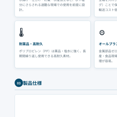
分にさらされる過酷な現場での使用を前提に設
グ）ことで
計。
輸送コスト
🌡️
⚙️
耐薬品・高耐久
オールプラ
ポリプロピレン（PP）は薬品・塩水に強く、長
金属部品ゼ
期間繰り返し使用できる高耐久素材。
産・食品現
理が容易。
製品仕様
03