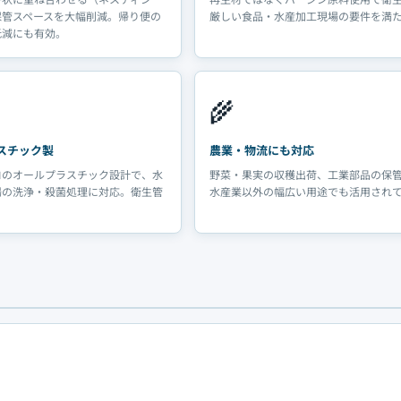
保管スペースを大幅削減。帰り便の
厳しい食品・水産加工現場の要件を満
低減にも有効。
🌾
スチック製
農業・物流にも対応
ロのオールプラスチック設計で、水
野菜・果実の収穫出荷、工業部品の保
場の洗浄・殺菌処理に対応。衛生管
水産業以外の幅広い用途でも活用され