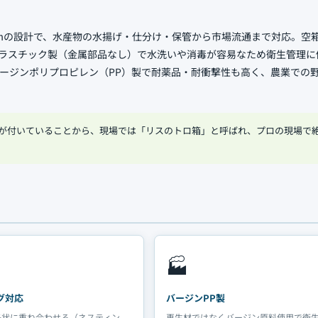
163mmの設計で、水産物の水揚げ・仕分け・保管から市場流通まで対応。空
ラスチック製（金属部品なし）で水洗いや消毒が容易なため衛生管理に
ージンポリプロピレン（PP）製で耐薬品・耐衝撃性も高く、農業での
が付いていることから、現場では「リスのトロ箱」と呼ばれ、プロの現場で
🏭
グ対応
バージンPP製
子状に重ね合わせる（ネスティン
再生材ではなくバージン原料使用で衛