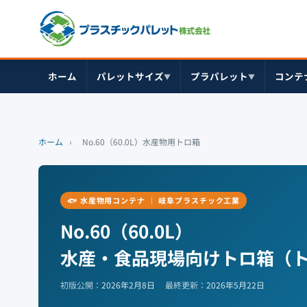
ホーム
パレットサイズ
プラパレット
コンテ
▼
▼
ホーム
›
No.60（60.0L）水産物用トロ箱
🐟 水産物用コンテナ ｜ 岐阜プラスチック工業
No.60（60.0L）
水産・食品現場向けトロ箱（
初版公開：
2026年2月8日
最終更新：
2026年5月22日