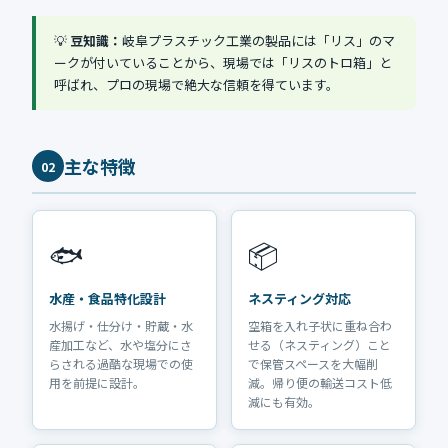
💡
豆知識：
岐阜プラスチック工業の製品には「リス」のマ
ークが付いていることから、現場では「リスのトロ箱」と
呼ばれ、プロの現場で絶大な信頼を得ています。
主な特徴
02
🐟
📦
水産・食品特化設計
ネスティング対応
水揚げ・仕分け・貯蔵・水
空箱を入れ子状に重ね合わ
産加工など、水や塩分にさ
せる（ネスティング）こと
らされる過酷な現場での使
で保管スペースを大幅削
用を前提に設計。
減。帰り便の輸送コスト低
減にも有効。