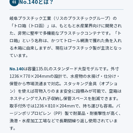
No.140とは？
01
岐阜プラスチック工業（リスのプラスチックグループ）の
「トロ箱（トロ函）」は、もともと水産業界向けに開発され
た、非常に堅牢で多機能なプラスチックコンテナです。「ト
ロ箱」という名称は、かつてトロール網漁で獲れた魚を入れ
る木箱に由来しますが、現在はプラスチック製が主流となっ
ています。
No.140
は容量135.0Lのスタンダード大型モデルです。外寸
1236×770×204mmの設計で、水産物の水揚げ・仕分け・
保管から市場流通まで対応。スタッキング金具（オプショ
ン）を使えば荷物入りのまま安全に段積みが可能で、空箱は
ネスティングで入れ子収納し保管スペースを削減できます。
取手付外寸は1236×810×204mmで、持ち運びも容易。バ
ージンポリプロピレン（PP）製で耐薬品・耐衝撃性が高く、
漁港・水産加工工場などで長期間繰り返し使用されていま
す。