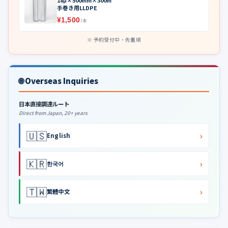
18μ×500mm×300m
手巻き用LLDPE
¥1,500
/本
予約受付中・先着順
🌐 Overseas Inquiries
日本直接調達ルート
Direct from Japan, 20+ years
🇺🇸
›
English
🇰🇷
›
한국어
🇹🇼
›
繁體中文