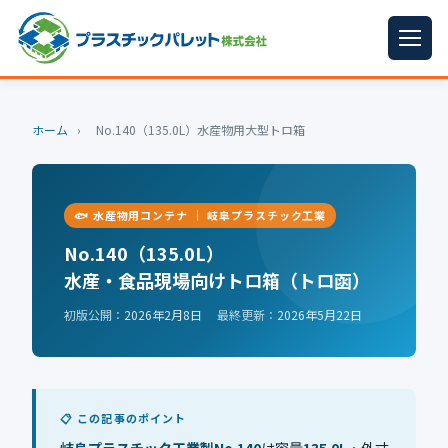
ホーム
ホーム
›
No.140（135.0L）水産物用大型トロ箱
パレットサイズ
▼
プラパレット
▼
🐟 水産物用コンテナ ｜ 岐阜プラスチック工業
コンテナ
▼
No.140（135.0L）
水産・食品現場向けトロ箱（トロ函）
中古パレット
初版公開：
2026年2月8日
最終更新：
2026年5月22日
再生原料
▼
梱包資材
▼
イラン情勢まとめ
▼
📋 この記事のポイント