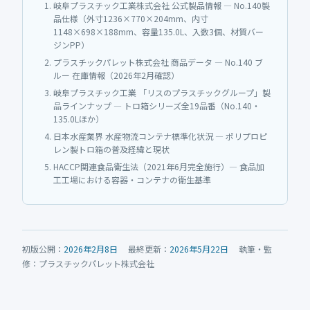
岐阜プラスチック工業株式会社 公式製品情報 — No.140製
品仕様（外寸1236×770×204mm、内寸
1148×698×188mm、容量135.0L、入数3個、材質バー
ジンPP）
プラスチックパレット株式会社 商品データ — No.140 ブ
ルー 在庫情報（2026年2月確認）
岐阜プラスチック工業 「リスのプラスチックグループ」製
品ラインナップ — トロ箱シリーズ全19品番（No.140・
135.0Lほか）
日本水産業界 水産物流コンテナ標準化状況 — ポリプロピ
レン製トロ箱の普及経緯と現状
HACCP関連食品衛生法（2021年6月完全施行）— 食品加
工工場における容器・コンテナの衛生基準
初版公開：
2026年2月8日
最終更新：
2026年5月22日
執筆・監
修：プラスチックパレット株式会社