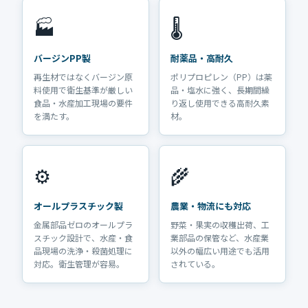
🏭
🌡️
バージンPP製
耐薬品・高耐久
再生材ではなくバージン原
ポリプロピレン（PP）は薬
料使用で衛生基準が厳しい
品・塩水に強く、長期間繰
食品・水産加工現場の要件
り返し使用できる高耐久素
を満たす。
材。
⚙️
🌾
オールプラスチック製
農業・物流にも対応
金属部品ゼロのオールプラ
野菜・果実の収穫出荷、工
スチック設計で、水産・食
業部品の保管など、水産業
品現場の洗浄・殺菌処理に
以外の幅広い用途でも活用
対応。衛生管理が容易。
されている。