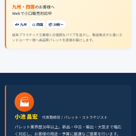
九州・四国
のお客様へ
Webで小口販売対応中
🐟 九州
🍊 四国
📦 10枚〜
岐阜プラスチック工業様との強固なパイプを活かし、製造拠点から遠いエ
ンドユーザー様へ高品質パレットを直接お届けします。
🏭
小池 昌宏
代表取締役 / パレット・ストラテジスト
パレット業界歴20年以上。新品・中古・輸出・大型まで幅広
く対応し、お客様の用途・予算に最適なご提案を行います。