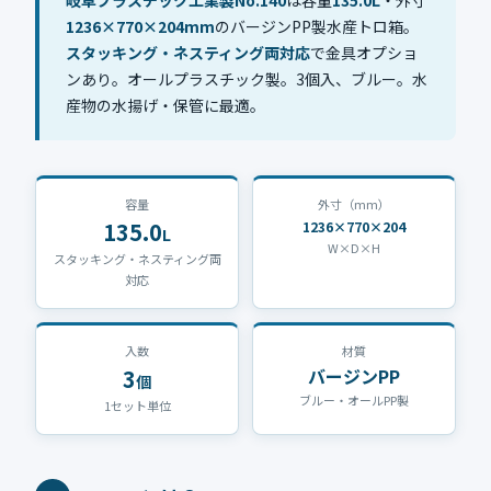
岐阜プラスチック工業製No.140
は容量
135.0L
・外寸
公式ブログ
1236×770×204mm
のバージンPP製水産トロ箱。
スタッキング・ネスティング両対応
で金具オプショ
会社案内
ンあり。オールプラスチック製。3個入、ブルー。水
産物の水揚げ・保管に最適。
🇺🇸
🇰🇷
🇹🇼
🇻🇳
容量
外寸（mm）
135.0
1236×770×204
L
W×D×H
スタッキング・ネスティング両
対応
入数
材質
3
バージンPP
個
ブルー・オールPP製
1セット単位