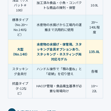
浅型（リス
加工済み食品・小魚・コンパク
バット＃
10.0L
トな商品の陳列・保管
100）
標準タイプ
20〜
（No.20〜
水産物の水揚げから工場内の運
140L程
No.140な
搬まで汎用的に使用
度
ど）
水産物の水揚げ・保管用。スタ
大型
ッキング金具オプションあり、
135.0L
（No.140）
スタッキング・ネスティング両
対応モデル
スタッキン
ハンドル操作で「積み重ね」と
各種
グ金具付
「収納」を切り替え
抗菌タイプ
HACCP管理・食品衛生基準が必
10〜
（F-12な
要な現場向け
22L
ど）