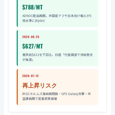
$788/MT
ADNOC経由再開。米国産ナフサ日本向け輸入が5
倍水準に(Kpler)
2026-06-25
$627/MT
衝突前$632を下回る。日経「代替調達で供給懸念
が後退」
2026-07-12
再上昇リスク
IRGCホルムズ海峡再閉鎖・GFS Galaxy攻撃・米
空爆再開で覚書実質崩壊