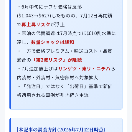
・6月中旬にナフサ価格は反落
($1,043→$627)したものの、7月12日再閉鎖
で
再上昇リスク
が浮上
・原油の代替調達は7月時点でほぼ10割水準に
達し、
数量ショックは緩和
・一方で価格プレミアム・輸送コスト・品質
適合の
「第2波リスク」が継続
・7月追加値上げは
サンゲツ・東リ・ニチハ
ら
内装材・外装材・気密部材へ対象拡大
・「発注日」ではなく「出荷日」基準で新価
格適用される事例が引き続き主流
本記事の調査方針(2026年7月12日時点)