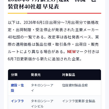
装資材40社超 早見表
以下は、2026年6月1日出荷分〜7月出荷分で価格改
定・出荷制限・受注停止が発表された主要メーカー
40社超の一覧である。改定率は各社発表ベース、実
際の適用価格は製品仕様・取引条件・出荷日・販売
ルートにより異なる場合がある。
NEW
マーク付きは
6月7日更新版から新たに追加された企業。
分類
発表元
対象製品
建設・住
タキロンシーア
住設建材製品全般
設
イ
インフラ
タキロンシーア
インフラ営業部 全製品
イシビル