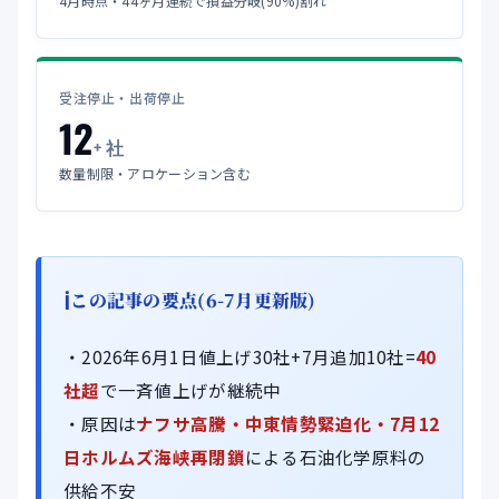
4月時点・44ヶ月連続で損益分岐(90%)割れ
受注停止・出荷停止
12
+ 社
数量制限・アロケーション含む
この記事の要点(6-7月更新版)
・2026年6月1日値上げ30社+7月追加10社=
40
社超
で一斉値上げが継続中
・原因は
ナフサ高騰・中東情勢緊迫化・7月12
日ホルムズ海峡再閉鎖
による石油化学原料の
供給不安