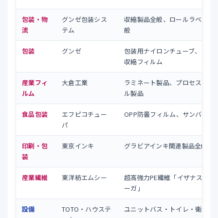
包装・物
グンゼ包装シス
収縮製品全般、ロールラベル製
流
テム
般
包装
グンゼ
包装用ナイロンチューブ、ラベ
収縮フィルム
産業フィ
大倉工業
ラミネート製品、プロセスマテ
ルム
ル製品
食品包装
エフピコチュー
OPP防曇フィルム、サンバッグ
パ
印刷・包
東京インキ
グラビアインキ関連製品全般
装
産業繊維
東洋紡エムシー
超高強力PE繊維「イザナス」「
ーガ」
設備
TOTO・ハウステ
ユニットバス・トイレ・衛生陶