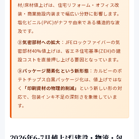
材/床材値上げは、住宅リフォーム・オフィス改
装・商業施設内装まで幅広い分野に影響します。
塩化ビニル(PVC)がナフサ由来である構造的な波
及です。
②気密部材への拡大
：JFEロックファイバーの気
密部材40%値上げは、省エネ住宅基準(ZEH)の建
設コストを直接押し上げる要因となっています。
③パッケージ簡素化という新形態
：カルビーのポ
テトチップス白黒パッケージ化は、値上げではな
く
「印刷資材の物理的削減」
という新しい形の対
応で、包装インキ不足の深刻さを象徴していま
す。
2026年6-7月値上げ|建設・物流・包