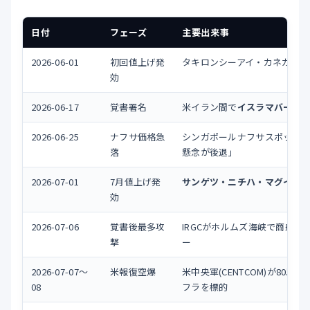
日付
フェーズ
主要出来事
2026-06-01
初回値上げ発
タキロンシーアイ・カネカ・田
効
2026-06-17
覚書署名
米イラン間で
イスラマバード
2026-06-25
ナフサ価格急
シンガポールナフサスポット
$
落
懸念が後退」
2026-07-01
7月値上げ発
サンゲツ・ニチハ・マグイゾ
効
2026-07-06
覚書後最多攻
IRGCがホルムズ海峡で商船3
撃
ー
2026-07-07〜
米報復空爆
米中央軍(CENTCOM)が8
08
フラを標的