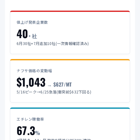
値上げ発表企業数
40
+ 社
6月30社+7月追加10社(一次情報確認済み)
ナフサ価格の変動幅
$1,043
→ $627/MT
5/16ピーク→6/25急落(衝突前$632下回る)
エチレン稼働率
67.3
%