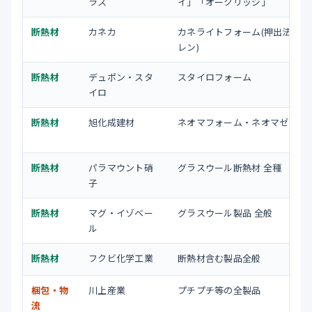
ラス
イ」「オークリッジ」
断熱材
カネカ
カネライトフォーム(押出法ポリ
レン)
断熱材
デュポン・スタ
スタイロフォーム
イロ
断熱材
旭化成建材
ネオマフォーム・ネオマゼウス
断熱材
パラマウント硝
グラスウール断熱材 全種
子
断熱材
マグ・イゾベー
グラスウール製品 全般
ル
断熱材
フクビ化学工業
断熱材含む製品全般
梱包・物
川上産業
プチプチ等の全製品
流