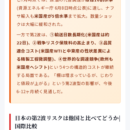
(資源エネルギー庁 6月8日時点公表)に達し、ナフ
サ輸入も
米国産が5倍水準
まで拡大。数量ショッ
クは大幅に緩和された。
一方で第2波は、
①輸送日数長期化(米国産は約
22日)、②戦争リスク保険料の高止まり、③品質
適合コスト(米国産WTIと中東産の性状差異によ
る精製工程微調整)、④世界的な調達競争(欧州も
米国産へシフト)
という4つの構造的コストが継続
する局面である。「棚は埋まっているが、じわり
と値段が上がる」という第2波型の影響が、今後
6-12ヶ月続く見通しだ。
日本の第2波リスクは他国と比べてどうか|
国際比較