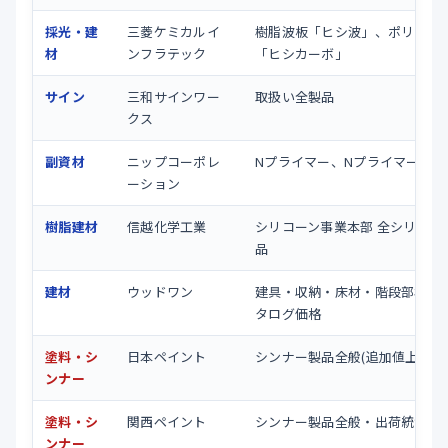
採光・建
三菱ケミカルイ
樹脂波板「ヒシ波」、ポリカ平
材
ンフラテック
「ヒシカーボ」
サイン
三和サインワー
取扱い全製品
クス
副資材
ニップコーポレ
Nプライマー、NプライマーGK
ーション
樹脂建材
信越化学工業
シリコーン事業本部 全シリコー
品
建材
ウッドワン
建具・収納・床材・階段部材等
タログ価格
塗料・シ
日本ペイント
シンナー製品全般(追加値上げあ
ンナー
塗料・シ
関西ペイント
シンナー製品全般・出荷統制
ンナー