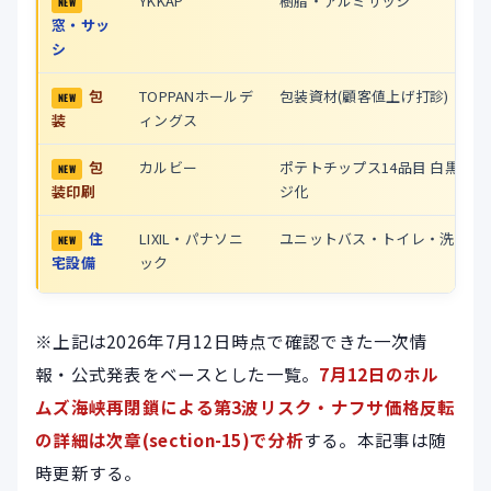
YKKAP
樹脂・アルミサッシ
窓・サッ
シ
包
TOPPANホールデ
包装資材(顧客値上げ打診)
装
ィングス
包
カルビー
ポテトチップス14品目 白黒パッ
装印刷
ジ化
住
LIXIL・パナソニ
ユニットバス・トイレ・洗面
宅設備
ック
※上記は2026年7月12日時点で確認できた一次情
報・公式発表をベースとした一覧。
7月12日のホル
ムズ海峡再閉鎖による第3波リスク・ナフサ価格反転
の詳細は
次章(section-15)
で分析
する。本記事は随
時更新する。