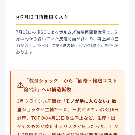
④7月12日再閉鎖リスク
7月12日のIRGCによる
ホルムズ海峡再閉鎖宣言
で、6
月中旬から続いていた反落局面が終わり、再上昇の圧
力が浮上。8〜9月に第3波の値上げが相次ぐ可能性が
あります。
「数量ショック」から「価格・輸送コスト
第2波」への構造転換
3月クライシス局面は
「モノが手に入らない」数
量ショック
が主軸だった。三菱ケミカルの3月6日
減産、TOTOの4月13日受注停止など、生産・出
荷そのものが停止するリスクが焦点だった。しか
し7月時点では、原油の代替調達が
ほぼ10割水準