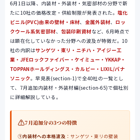
6月1日以降、内装材・外装材・気密部材の分野で新
たに10社の価格改定・供給制限が発表された。
塩化
ビニル(PVC)由来の壁材・床材
、
金属外装材
、
ロッ
クウール系気密部材
、
包装印刷資材
など、6月時点で
は顕在化していなかった分野への波及が特徴だ。10
社の内訳は
サンゲツ・東リ・ニチハ・アイジー工
業・JFEロックファイバー・ケイミュー・YKKAP・
TOPPANホールディングス・カルビー・LIXIL/パナ
ソニック
。
早見表(section-1)
で全40社の一覧とし
て、
7月追加内装材・外装材編(section-65)
で個社別
に詳細解説している。
7月追加分の3つの特徴
①内装材への本格波及
：サンゲツ・東リの壁装