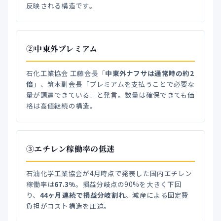
反映される構造です。
②中東外プレミアム
石化工業協会 工藤会長「
中東外ナフサは通常時の約2
倍
」、筑本副会長「プレミアムを支払うことで必要な
量が調達できている」と発言。数量は確保できても価
格は高値継続の構造。
③エチレン稼働率の低迷
石油化学工業協会が4月時点で発表した国内エチレン
稼働率は
67.3%
。損益分岐点の90%を大きく下回
り、
44ヶ月連続で損益分岐割れ
。減産による固定費
負担がコスト構造を圧迫。