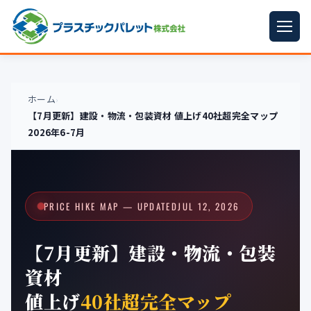
ホーム
パレットサイズ
▼
ホーム
›
【7月更新】建設・物流・包装資材 値上げ40社超完全マップ
プラパレット
▼
2026年6-7月
コンテナ
▼
中古パレット
PRICE HIKE MAP — UPDATED
JUL 12, 2026
再生原料
▼
【7月更新】建設・物流・包装
梱包資材
▼
資材
イラン情勢まとめ
▼
値上げ
40社超完全マップ