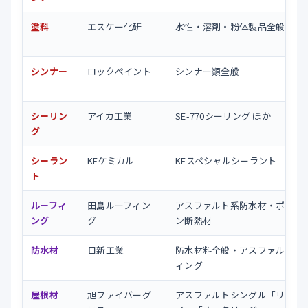
塗料
エスケー化研
水性・溶剤・粉体製品全般
シンナー
ロックペイント
シンナー類全般
シーリン
アイカ工業
SE-770シーリング ほか
グ
シーラン
KFケミカル
KFスペシャルシーラント
ト
ルーフィ
田島ルーフィン
アスファルト系防水材・ポリス
ング
グ
ン断熱材
防水材
日新工業
防水材料全般・アスファルトル
ィング
屋根材
旭ファイバーグ
アスファルトシングル「リッジ