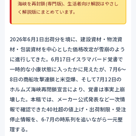
海峡を再封鎖(専門版)
、生活者向け解説は
やさし
く解説版
にまとめています。
2026年6月1日出荷分を境に、建設資材・物流資
材・包装資材を中心とした価格改定が雪崩のよう
に進行してきた。6月17日イスラマバード覚書で
一時的な小康状態に入ったかに見えたが、7月6〜
8日の商船攻撃連鎖と米空爆、そして7月12日の
ホルムズ海峡再閉鎖宣言により、覚書は事実上崩
壊した。本稿では、メーカー公式発表など一次情
報で確認できた40社超の値上げ・出荷制限・受注
停止情報を、6-7月の時系列を追いながら一元整
理する。