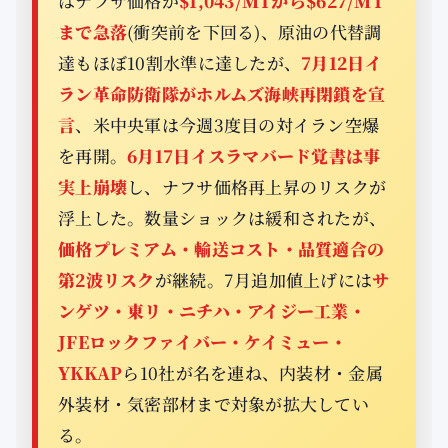
はナフサ価格が
$1,043/MTから$627/MT
まで急落
(衝突前を下回る)、原油の代替調
達もほぼ10割水準に達したが、
7月12日イ
ラン革命防衛隊がホルムズ海峡再閉鎖を宣
言
、米中央軍は今週3度目の対イラン空爆
を再開。
6月17日イスラマバード覚書は事
実上崩壊
し、ナフサ価格再上昇のリスクが
浮上した。数量ショックは緩和されたが、
価格プレミアム・輸送コスト・品質適合の
第2波リスク
が継続。7月追加値上げには
サ
ンゲツ・東リ・ニチハ・アイジー工業・
JFEロックファイバー・ケイミュー・
YKKAP
ら10社が名を連ね、内装材・金属
外装材・気密部材まで対象が拡大してい
る。