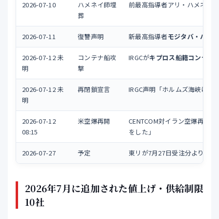
2026-07-10
ハメネイ師埋
前最高指導者アリ・ハメネイ
葬
2026-07-11
復讐声明
新最高指導者
モジタバ・ハメ
2026-07-12 未
コンテナ船攻
IRGCが
キプロス船籍コンテナ船「G
明
撃
2026-07-12 未
再閉鎖宣言
IRGC声明「ホルムズ海峡は
追
明
2026-07-12
米空爆再開
CENTCOM対イラン空爆再開
08:15
をした」
2026-07-27
予定
東リが7月27日受注分よりビニ
2026年7月に追加された値上げ・供給制限
10社