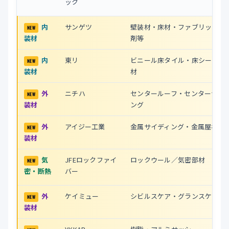
ック
内
サンゲツ
壁装材・床材・ファブリック・
装材
剤等
内
東リ
ビニール床タイル・床シート・
装材
材
外
ニチハ
センタールーフ・センターサイ
装材
ング
外
アイジー工業
金属サイディング・金属屋根 全
装材
気
JFEロックファイ
ロックウール／気密部材
密・断熱
バー
外
ケイミュー
シビルスケア・グランスケア他
装材