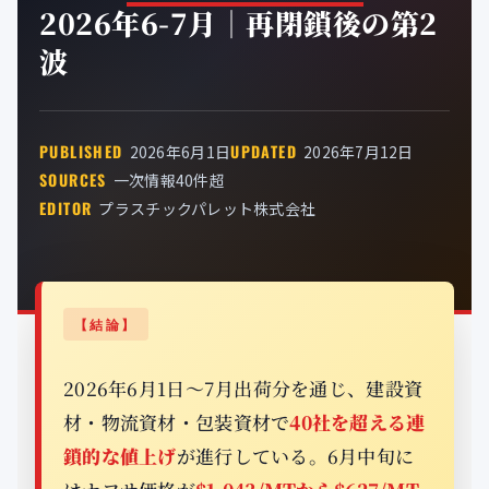
2026年6-7月｜再閉鎖後の第2
公式ブログ
波
会社案内
🇺🇸
🇰🇷
🇹🇼
🇻🇳
PUBLISHED
UPDATED
2026年6月1日
2026年7月12日
SOURCES
一次情報40件超
EDITOR
プラスチックパレット株式会社
【結論】
2026年6月1日〜7月出荷分を通じ、建設資
材・物流資材・包装資材で
40社を超える連
鎖的な値上げ
が進行している。6月中旬に