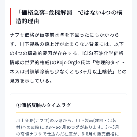
「価格急落=危機解消」ではない4つの構
造的理由
ナフサ価格が衝突前水準を下回ったにもかかわら
ず、川下製品の値上げが止まらない背景には、以下
の4つの構造的要因が存在する。ICIS(石油化学価格
情報の世界的権威)のKojo Orgle氏は「物理的タイト
ネスは封鎖解除後も少なくとも3ヶ月以上継続」との
見方を示している。
①価格反映のタイムラグ
川上価格(ナフサ)の反落から、川下製品(建材・包装
材)への反映には
3〜6ヶ月のラグ
があります。3〜5月
の高値ナフサで仕込んだ在庫が、6-8月の販売価格に