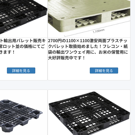
ット輸出用パレット販売キ
2700円の1100×1100激安両面プラスチッ
常ロット並の価格にてご
クパレット取扱始めました！フレコン・紙
きます！
袋の輸出ワンウェイ用に、お米の保管用に
大好評販売中です！
詳細を見る
詳細を見る