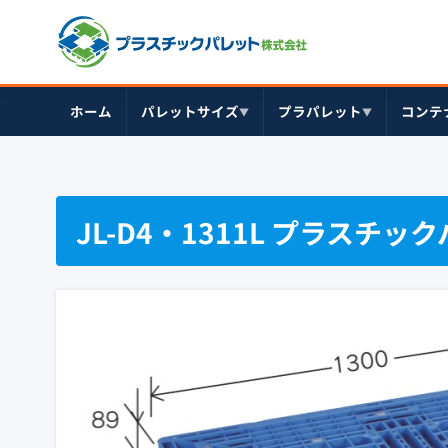
ホーム
パレットサイズ
プラパレット
コンテ
▼
▼
JL-D4・1311L プラスチ