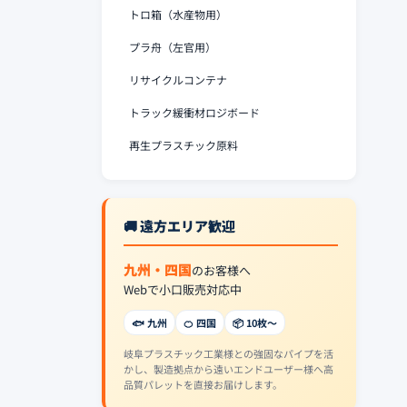
トロ箱（水産物用）
プラ舟（左官用）
リサイクルコンテナ
トラック緩衝材ロジボード
再生プラスチック原料
🚚 遠方エリア歓迎
九州・四国
のお客様へ
Webで小口販売対応中
🐟 九州
🍊 四国
📦 10枚〜
岐阜プラスチック工業様との強固なパイプを活
かし、製造拠点から遠いエンドユーザー様へ高
品質パレットを直接お届けします。