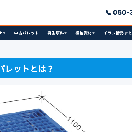
📞 050
ナ
中古パレット
再生原料
梱包資材
イラン情勢ま
▼
▼
▼
ックパレットとは？