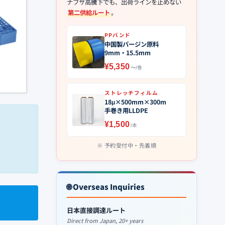
ナフサ高騰下でも、出荷ラインを止めない
第二供給ルート
。
PPバンド
中国製バージン原料
9mm・15.5mm
¥5,350
〜/巻
ストレッチフィルム
18μ×500mm×300m
手巻き用LLDPE
¥1,500
/本
予約受付中・先着順
🌐 Overseas Inquiries
日本直接調達ルート
Direct from Japan, 20+ years