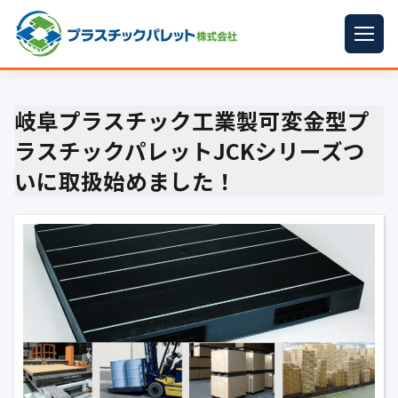
ホーム
岐阜プラスチック工業製可変金型プ
パレットサイズ
▼
ラスチックパレットJCKシリーズつ
プラパレット
▼
いに取扱始めました！
コンテナ
▼
中古パレット
再生原料
▼
梱包資材
▼
イラン情勢まとめ
▼