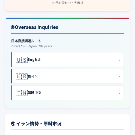
予約受付中・先着順
🌐 Overseas Inquiries
日本直接調達ルート
Direct from Japan, 20+ years
🇺🇸
›
English
🇰🇷
›
한국어
🇹🇼
›
繁體中文
🌏 イラン情勢・原料市況