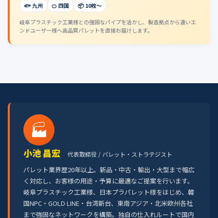
🐟 九州
🍊 四国
📦 10枚〜
岐阜プラスチック工業様との強固なパイプを活かし、製造拠点から遠いエ
ンドユーザー様へ高品質パレットを直接お届けします。
🏭
小池 昌宏
代表取締役 / パレット・ストラテジスト
パレット業界歴20年以上。新品・中古・輸出・大型まで幅広
く対応し、お客様の用途・予算に最適なご提案を行います。
岐阜プラスチック工業様、日本プラパレット様をはじめ、韓
国NPC・GOLD LINE・台湾新台、東南アジア・北米欧州各社
まで強固なネットワークを構築。独自の仕入れルートで国内