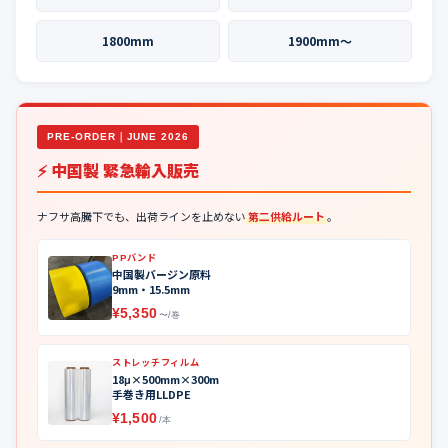
1800mm
1900mm〜
PRE-ORDER｜JUNE 2026
⚡ 中国製 緊急輸入販売
ナフサ高騰下でも、出荷ラインを止めない
第二供給ルート
。
PPバンド
中国製バージン原料
9mm・15.5mm
¥5,350
〜/巻
ストレッチフィルム
18μ×500mm×300m
手巻き用LLDPE
¥1,500
/本