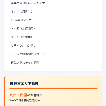
業務用折りたたみコンテナ
オフィス用折コン
TP規格コンテナ
トロ箱（水産物用）
プラ舟（左官用）
リサイクルコンテナ
トラック緩衝材ロジボード
再生プラスチック原料
🚚 遠方エリア歓迎
九州・四国
のお客様へ
Webで小口販売対応中