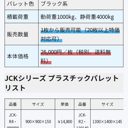
パレット色
ブラック系
積載荷重
動荷重1000kg、静荷重4000kg
1枚から販売可能（20枚以上特価
販売数量
対応可）
26,000円／枚（税別、送料無
本体価格
料）
JCKシリーズ プラスチックパレット
リスト
品番
サイズ
単価
品番
サイズ
JCK-
JCK-
R4・
900×900×150
￥14,800
R2・
1300×1400×145