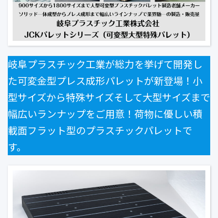
公式ブログ
会社案内
🇺🇸
🇰🇷
🇹🇼
🇻🇳
岐阜プラスチック工業が総力を挙げて開発し
た可変金型プレス成形パレットが新登場！小
型サイズから特殊サイズそして大型サイズまで
幅広いランナップをご用意！荷物に優しい積
載面フラット型のプラスチックパレットで
す。