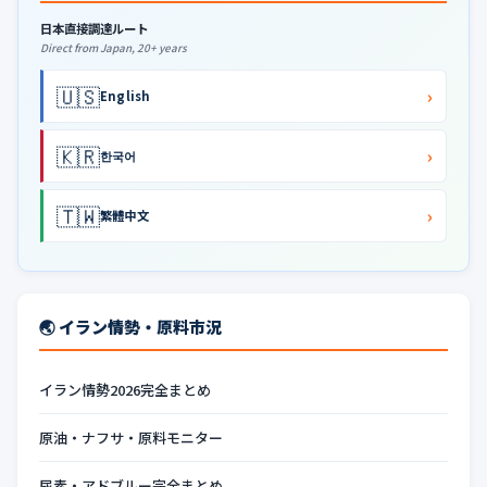
日本直接調達ルート
Direct from Japan, 20+ years
🇺🇸
›
English
🇰🇷
›
한국어
🇹🇼
›
繁體中文
🌏 イラン情勢・原料市況
イラン情勢2026完全まとめ
原油・ナフサ・原料モニター
尿素・アドブルー完全まとめ