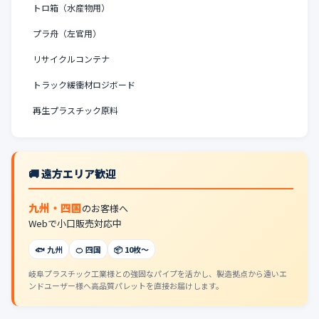
トロ箱（水産物用）
プラ舟（左官用）
リサイクルコンテナ
トラック緩衝材ロジボード
再生プラスチック原料
🚚 遠方エリア歓迎
九州・四国
のお客様へ
Webで小口販売対応中
🐟 九州
🍊 四国
📦 10枚〜
岐阜プラスチック工業様との強固なパイプを活かし、製造拠点から遠いエ
ンドユーザー様へ高品質パレットを直接お届けします。