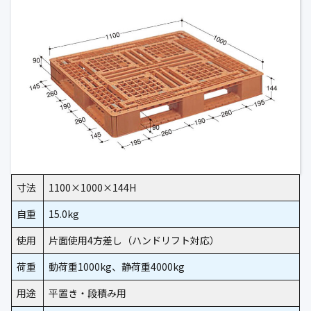
寸法
1100×1000×144H
自重
15.0kg
使用
片面使用4方差し（ハンドリフト対応）
荷重
動荷重1000kg、静荷重4000kg
用途
平置き・段積み用