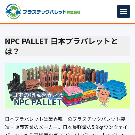
ホーム
NPC PALLET 日本プラパレットと
パレットサイズ
▼
は？
プラパレット
▼
コンテナ
▼
中古パレット
再生原料
▼
梱包資材
▼
日本プラパレットは業界唯一のプラスチックパレット製
イラン情勢まとめ
▼
造・販売専業のメーカー。日本最軽量の5.9kgワンウェイ