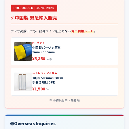
PRE-ORDER｜JUNE 2026
⚡ 中国製 緊急輸入販売
ナフサ高騰下でも、出荷ラインを止めない
第二供給ルート
。
PPバンド
中国製バージン原料
9mm・15.5mm
¥5,350
〜/巻
ストレッチフィルム
18μ×500mm×300m
手巻き用LLDPE
¥1,500
/本
予約受付中・先着順
🌐 Overseas Inquiries