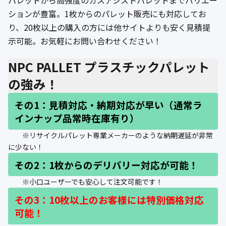
パレットから高強度のガスアシストパレットまでバリエー
公式ブログ
ションが豊富。1枚からのパレット販売にも対応してお
り、20枚以上の購入の方には他サイトよりも安く見積提
会社案内
示可能。お気軽にお問い合わせください！
🇺🇸
🇰🇷
🇹🇼
🇻🇳
NPC PALLET プラスチックパレット
の強み！
その1：見積対応・納期対応が早い（通常ラ
インナップ品常時在庫有り）
※リサイクルパレット専業メーカーのような納期遅延が非常
に少ない！
その2：1枚からのデリバリー対応が可能！
※小口ユーザーでも安心して注文可能です！
その3：10枚以上のお客様には特別価格対応
可能！