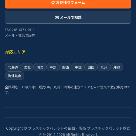
📋 お見積りフォーム
✉️ メールで相談
FAX：03-6771-9911
メール・電話で回答
対応エリア
北海道
東北
関東
中部
関西
中国
四国
九州
沖縄
海外輸出
全国対応・10枚〜小口販売OK。九州・四国の遠方エリアもWeb注文で激安販売中で
す。
Copyright © プラスチックパレットの企画・販売 プラスチックパレット株式
会社 2014-2026 All Rights Reserved.