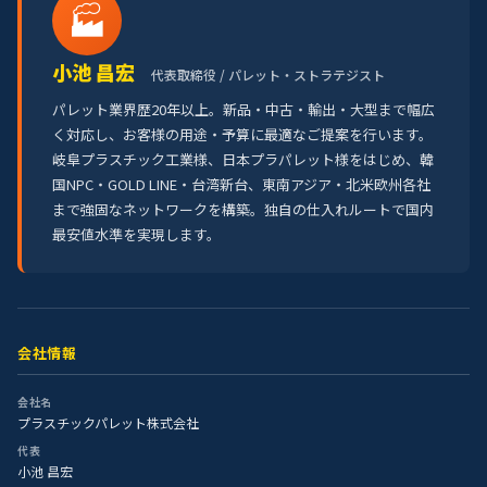
🏭
小池 昌宏
代表取締役 / パレット・ストラテジスト
パレット業界歴20年以上。新品・中古・輸出・大型まで幅広
く対応し、お客様の用途・予算に最適なご提案を行います。
岐阜プラスチック工業様、日本プラパレット様をはじめ、韓
国NPC・GOLD LINE・台湾新台、東南アジア・北米欧州各社
まで強固なネットワークを構築。独自の仕入れルートで国内
最安値水準を実現します。
会社情報
会社名
プラスチックパレット株式会社
代表
小池 昌宏