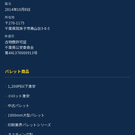
設立
2014年10月8日
所在地
〒270-1175
千葉県我孫子市青山台3-8-5
許認可
古物商許可証
千葉県公安委員会
第441370000913号
パレット商品
1,200円以下激安
小ロット激安
中古パレット
1800mm大型パレット
印刷業界パレットシリーズ
ネスティング型