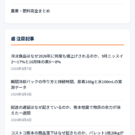
農業・肥料完全まとめ
📰 注目記事
冷凍食品はなぜ2026年に何度も値上げされるのか、9月ニッスイ
2〜17%と10月味の素5〜8%
2026年8月7日
瞬間冷却パックの作り方と持続時間、尿素100gと水100mLの実
測データ
2026年8月4日
配送の遅延はなぜ起きているのか、熊本地震で物流の余力が消
えた一週間
2026年8月4日
コストコ熊本の商品落下はなぜ起きたのか、パレット1枚20kgが