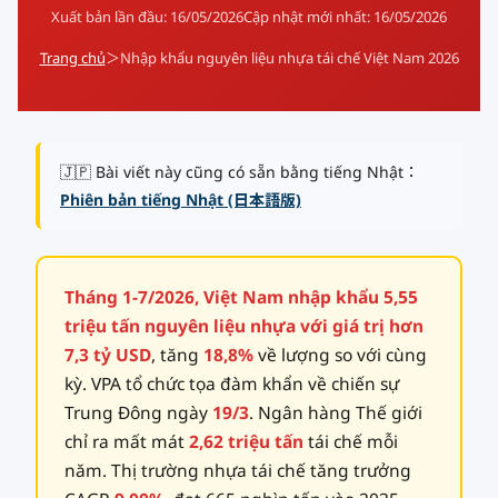
公式ブログ
Xuất bản lần đầu:
16/05/2026
Cập nhật mới nhất:
16/05/2026
Trang chủ
＞
Nhập khẩu nguyên liệu nhựa tái chế Việt Nam 2026
会社案内
🇺🇸
🇰🇷
🇹🇼
🇻🇳
🇯🇵 Bài viết này cũng có sẵn bằng tiếng Nhật：
Phiên bản tiếng Nhật (日本語版)
Tháng 1-7/2026, Việt Nam nhập khẩu 5,55
triệu tấn nguyên liệu nhựa với giá trị hơn
7,3 tỷ USD
, tăng
18,8%
về lượng so với cùng
kỳ. VPA tổ chức tọa đàm khẩn về chiến sự
Trung Đông ngày
19/3
. Ngân hàng Thế giới
chỉ ra mất mát
2,62 triệu tấn
tái chế mỗi
năm. Thị trường nhựa tái chế tăng trưởng