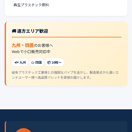
再生プラスチック原料
🚚 遠方エリア歓迎
九州・四国
のお客様へ
Webで小口販売対応中
🐟 九州
🍊 四国
📦 10枚〜
岐阜プラスチック工業様との強固なパイプを活かし、製造拠点から遠いエ
ンドユーザー様へ高品質パレットを直接お届けします。