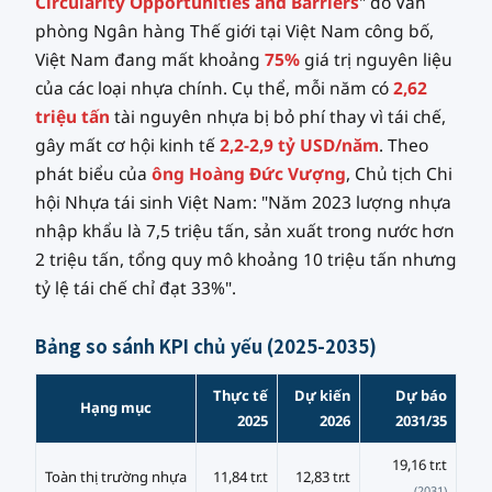
Circularity Opportunities and Barriers
" do Văn
phòng Ngân hàng Thế giới tại Việt Nam công bố,
Việt Nam đang mất khoảng
75%
giá trị nguyên liệu
của các loại nhựa chính. Cụ thể, mỗi năm có
2,62
triệu tấn
tài nguyên nhựa bị bỏ phí thay vì tái chế,
gây mất cơ hội kinh tế
2,2-2,9 tỷ USD/năm
. Theo
phát biểu của
ông Hoàng Đức Vượng
, Chủ tịch Chi
hội Nhựa tái sinh Việt Nam: "Năm 2023 lượng nhựa
nhập khẩu là 7,5 triệu tấn, sản xuất trong nước hơn
2 triệu tấn, tổng quy mô khoảng 10 triệu tấn nhưng
tỷ lệ tái chế chỉ đạt 33%".
Bảng so sánh KPI chủ yếu (2025-2035)
Thực tế
Dự kiến
Dự báo
Hạng mục
2025
2026
2031/35
19,16 tr.t
Toàn thị trường nhựa
11,84 tr.t
12,83 tr.t
(2031)