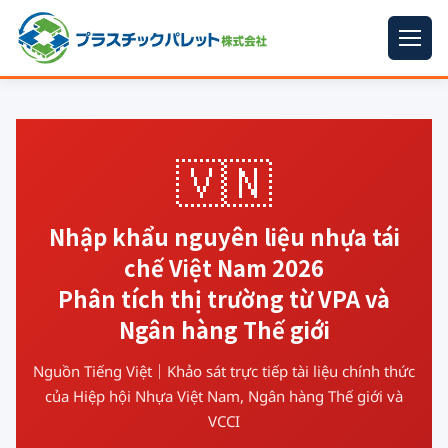
ホーム
パレットサイズ
▼
🇻🇳
プラパレット
▼
Nhập khẩu nguyên liệu nhựa tái
コンテナ
▼
chế Việt Nam 2026
中古パレット
Phân tích thị trường từ VPA và
Ngân hàng Thế giới
再生原料
▼
梱包資材
Nguồn Tiếng Việt｜Khảo sát trực tiếp tài liệu chính thức
▼
của Hiệp hội Nhựa Việt Nam, Ngân hàng Thế giới và
イラン情勢まとめ
▼
VCCI