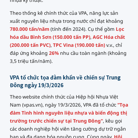
nhựa kỹ thuật.
Theo thống kê chính thức của VPA, năng lực sản
xuất nguyên liệu nhựa trong nước chỉ đạt khoảng
780.000 tấn/năm
(tính đến 2024). Cụ thể gồm
Lọc
hóa dầu Bình Sơn (150.000 tấn PP)
,
AGC Hóa chất
(200.000 tấn PVC)
,
TPC Vina (190.000 tấn)
v.v., chỉ
đáp ứng khoảng
26%
nhu cầu toàn ngành (khoảng
3,5 triệu tấn/năm).
VPA tổ chức tọa đàm khẩn về chiến sự Trung
Đông ngày 19/3/2026
Theo website chính thức của Hiệp hội Nhựa Việt
Nam (vpas.vn), ngày 19/3/2026, VPA đã tổ chức
"Tọa
đàm Tình hình nguyên liệu nhựa và biến động thị
trường trước chiến sự tại Trung Đông"
, kêu gọi
các doanh nghiệp hội viên tăng cường dự trữ ngắn
hạn và đa dạng hóa nguồn cung. Cùng ngày,
Hội