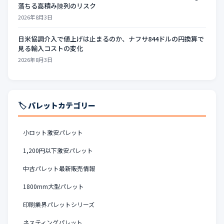
落ちる高積み陳列のリスク
2026年8月3日
日米協調介入で値上げは止まるのか、ナフサ844ドルの円換算で
見る輸入コストの変化
2026年8月3日
🏷️ パレットカテゴリー
小ロット激安パレット
1,200円以下激安パレット
中古パレット最新販売情報
1800mm大型パレット
印刷業界パレットシリーズ
ネスティングパレット