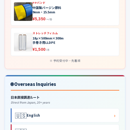
PPバンド
中国製バージン原料
9mm・15.5mm
¥5,350
〜/巻
ストレッチフィルム
18μ×500mm×300m
手巻き用LLDPE
¥1,500
/本
予約受付中・先着順
🌐 Overseas Inquiries
日本直接調達ルート
Direct from Japan, 20+ years
🇺🇸
›
English