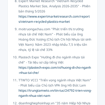
Expert Market Research "Vietnam Recycled
Plastics Market Size, Analysis 2026-2035" - Phiên
bản tháng 5/2026
https://www.expertmarketresearch.com/report
s/vietnam-recycled-plastics-market
moitruongachau.com "Phát triển thị trường
nhựa tái chế Việt Nam" - Phát biểu của ông
Hoàng Đức Vượng (Chủ tịch Chi hội Nhựa tái sinh
Việt Nam): Năm 2023 nhập khẩu 7,5 triệu tấn
nhựa, tỷ lệ tái chế 33%
Plastech Expo "Hướng đi cho ngành nhựa tái
chế" - Tài liệu sơ cấp tiếng Việt
https://plastech-expo.com/vi/huong-di-cho-nganh
-nhua-tai-che/
TTWTO VCCI "Triển vọng ngành nhựa Việt Nam"
- Phát biểu của Chủ tịch VPA ông Hồ Đức Lam
https://trungtamwto.vn/tin-tuc/24792-trien-vong-
nganh-nhua-viet-nam
doanhnghiephoinhap.vn "35 năm Hiệp hội Nhựa