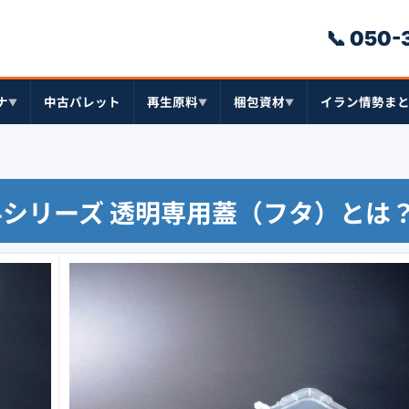
📞 050
ナ
中古パレット
再生原料
梱包資材
イラン情勢ま
▼
▼
▼
34シリーズ 透明専用蓋（フタ）とは