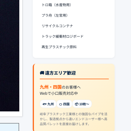
トロ箱（水産物用）
プラ舟（左官用）
リサイクルコンテナ
トラック緩衝材ロジボード
再生プラスチック原料
🚚 遠方エリア歓迎
九州・四国
のお客様へ
Webで小口販売対応中
🐟 九州
🍊 四国
📦 10枚〜
岐阜プラスチック工業様との強固なパイプを活
かし、製造拠点から遠いエンドユーザー様へ高
品質パレットを直接お届けします。