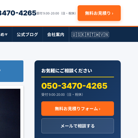
-3470-4265
無料お見積り ›
受付 9:00-20:00（日・祝休）
🇺🇸
🇰🇷
🇹🇼
🇻🇳
とめ
公式ブログ
会社案内
▼
？
お気軽にご相談ください
050-3470-4265
受付 9:00-20:00（日・祝休）
無料お見積りフォーム ›
メールで相談する