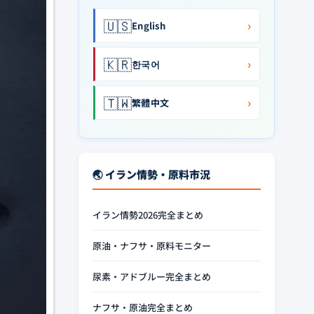
🇺🇸
›
English
🇰🇷
›
한국어
🇹🇼
›
繁體中文
🌏 イラン情勢・原料市況
イラン情勢2026完全まとめ
原油・ナフサ・原料モニター
尿素・アドブルー完全まとめ
ナフサ・原油完全まとめ