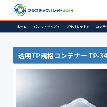
ホーム
パレットサイズ
プラパレット
コンテ
▼
▼
透明TP規格コンテナー TP-