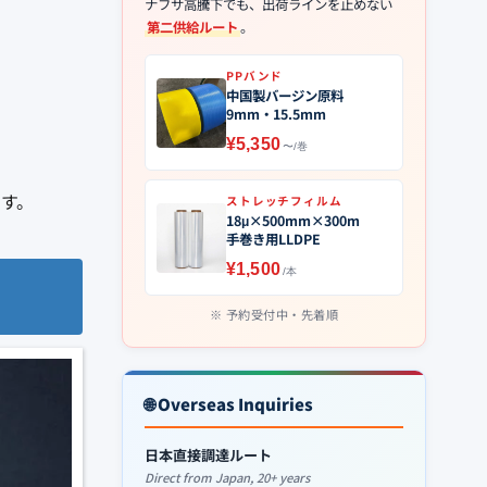
ナフサ高騰下でも、出荷ラインを止めない
第二供給ルート
。
PPバンド
中国製バージン原料
9mm・15.5mm
¥5,350
〜/巻
す。
ストレッチフィルム
18μ×500mm×300m
手巻き用LLDPE
¥1,500
/本
予約受付中・先着順
🌐 Overseas Inquiries
日本直接調達ルート
Direct from Japan, 20+ years