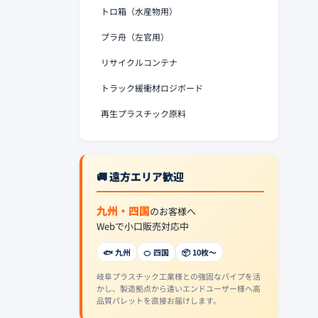
トロ箱（水産物用）
プラ舟（左官用）
リサイクルコンテナ
トラック緩衝材ロジボード
再生プラスチック原料
🚚 遠方エリア歓迎
九州・四国
のお客様へ
Webで小口販売対応中
🐟 九州
🍊 四国
📦 10枚〜
岐阜プラスチック工業様との強固なパイプを活
かし、製造拠点から遠いエンドユーザー様へ高
品質パレットを直接お届けします。