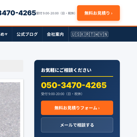
-3470-4265
無料お見積り ›
受付 9:00-20:00（日・祝休）
🇺🇸
🇰🇷
🇹🇼
🇻🇳
とめ
公式ブログ
会社案内
▼
お気軽にご相談ください
050-3470-4265
受付 9:00-20:00（日・祝休）
無料お見積りフォーム ›
メールで相談する