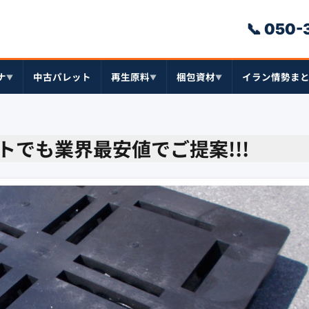
📞 050
ナ
中古パレット
再生原料
梱包資材
イラン情勢ま
▼
▼
▼
トでも業界最安値でご提案!!!