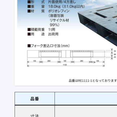
品番はRE1111-1となっており
品番
寸法