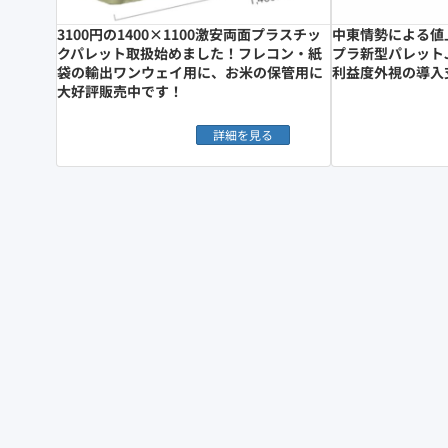
3100円の1400×1100激安両面プラスチッ
中東情勢による値
クパレット取扱始めました！フレコン・紙
プラ新型パレットJL-
袋の輸出ワンウェイ用に、お米の保管用に
利益度外視の導入
大好評販売中です！
詳細を見る