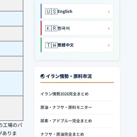
🇺🇸
›
English
🇰🇷
›
한국어
🇹🇼
›
繁體中文
🌏 イラン情勢・原料市況
イラン情勢2026完全まとめ
原油・ナフサ・原料モニター
尿素・アドブルー完全まとめ
どの工場のパ
がありま
ナフサ・原油完全まとめ