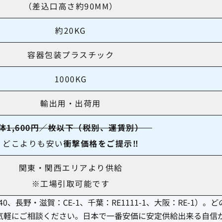
（差込口高さ約90MM）
約20KG
容器包装プラスチック
1000KG
輸出用・出荷用
体1,600円／枚以下（税別、運賃別）
どこよりも安い
衝撃価格をご提示‼︎
関東
・
関西エリアより供給
※工場引取可能です
、長野・滋賀：CE-1、千葉：RE1111-1、大阪：RE-1）。
気軽にご相談ください。日本で一番安価に安定供給出来る自信