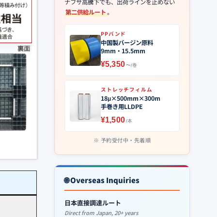
ナフサ高騰下でも、出荷ラインを止めない
第二供給ルート
。
PPバンド
中国製バージン原料
9mm・15.5mm
¥5,350
〜/巻
ストレッチフィルム
18μ×500mm×300m
手巻き用LLDPE
¥1,500
/本
予約受付中・先着順
🌐 Overseas Inquiries
日本直接調達ルート
Direct from Japan, 20+ years