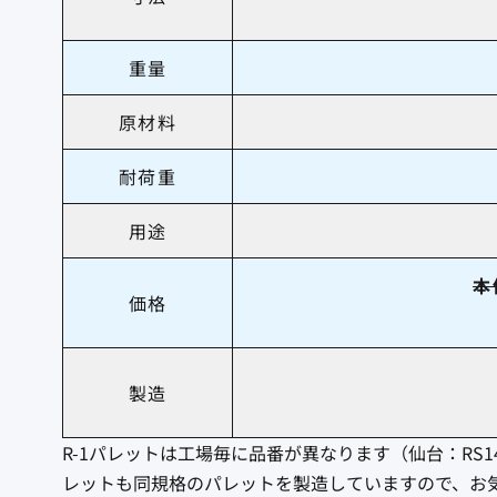
重量
原材料
耐荷重
用途
本
価格
製造
R-1パレットは工場毎に品番が異なります（仙台：RS140
レットも同規格のパレットを製造していますので、お