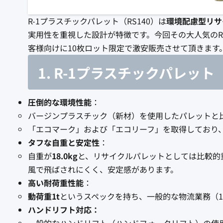
R-1プラスチックパレット（RS140）は
環境配慮型リサ
実用性を重視した設計が特徴です。今回その大人気のR
客様向けに10枚ロット限定で激安販売させて頂きま
1. R-1プラスチックパレット
圧倒的な環境性能
：
バージンプラスチック（新材）を使用したパレットと
「エコマーク」および「エコリーフ」を取得しており
タフな自重と安定性
：
自重が
18.0kg
と、リサイクルパレットとしては比較的
風で飛ばされにくく、安定感があります。
高い耐荷重性能
：
動荷重1t
というスペックを持ち、一般的な物流業務（
ハンドリフト対応：
一般的なハンドリフト（ハンドフォークリフト）の使