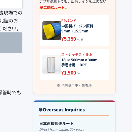
ナフサ高騰下でも、出荷ラインを止めない
第二供給ルート
。
流現場での
北陸のお
PPバンド
中国製バージン原料
ください。
9mm・15.5mm
¥5,350
〜/巻
ストレッチフィルム
18μ×500mm×300m
手巻き用LLDPE
¥1,500
/本
予約受付中・先着順
保管時でも
🌐 Overseas Inquiries
日本直接調達ルート
Direct from Japan, 20+ years
。