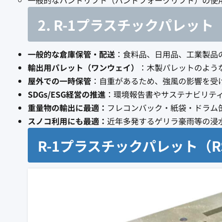
2. R-1プラスチックパレット
一般的な倉庫保管・配送
：食料品、日用品、工業製品
輸出用パレット（ワンウェイ）
：木製パレットのよう
屋外での一時保管
：自重があるため、強風の影響を受
SDGs/ESG経営の推進
：環境報告書やサステナビリテ
重量物の輸出に最適：
フレコンバック・紙袋・ドラム
スノコ利用にも最適：
近年多発するゲリラ豪雨等の浸
R-1プラスチックパレット（R