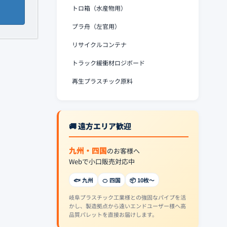
トロ箱（水産物用）
プラ舟（左官用）
リサイクルコンテナ
トラック緩衝材ロジボード
再生プラスチック原料
🚚 遠方エリア歓迎
九州・四国
のお客様へ
Webで小口販売対応中
🐟 九州
🍊 四国
📦 10枚〜
岐阜プラスチック工業様との強固なパイプを活
かし、製造拠点から遠いエンドユーザー様へ高
品質パレットを直接お届けします。