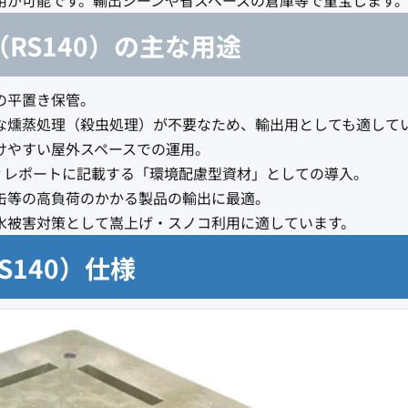
（RS140）の主な用途
の平置き保管。
な燻蒸処理（殺虫処理）が不要なため、輸出用としても適して
けやすい屋外スペースでの運用。
ィレポートに記載する「環境配慮型資材」としての導入。
缶等の高負荷のかかる製品の輸出に最適。
水被害対策として嵩上げ・スノコ利用に適しています。
S140）仕様