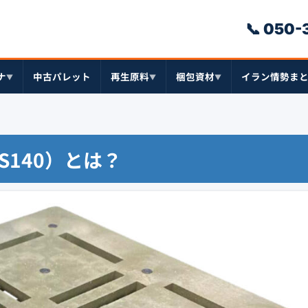
📞 050
ナ
中古パレット
再生原料
梱包資材
イラン情勢ま
▼
▼
▼
S140）とは？