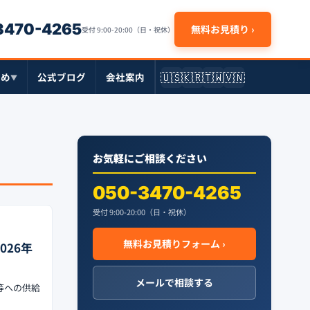
-3470-4265
無料お見積り ›
受付 9:00-20:00（日・祝休）
🇺🇸
🇰🇷
🇹🇼
🇻🇳
とめ
公式ブログ
会社案内
▼
お気軽にご相談ください
050-3470-4265
受付 9:00-20:00（日・祝休）
無料お見積りフォーム ›
26年
メールで相談する
等への供給