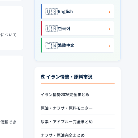
🇺🇸
›
English
🇰🇷
›
한국어
給について
🇹🇼
›
繁體中文
🌏 イラン情勢・原料市況
イラン情勢2026完全まとめ
原油・ナフサ・原料モニター
尿素・アドブルー完全まとめ
で信頼でき
ナフサ・原油完全まとめ