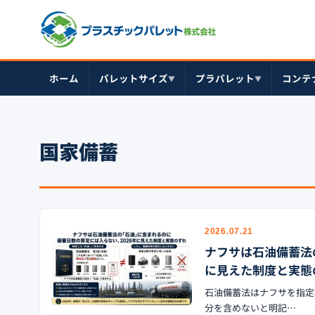
ホーム
パレットサイズ
プラパレット
コンテ
▼
▼
国家備蓄
2026.07.21
ナフサは石油備蓄法
に見えた制度と実態
石油備蓄法はナフサを指定
分を含めないと明記…