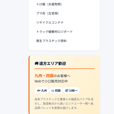
トロ箱（水産物用）
プラ舟（左官用）
リサイクルコンテナ
トラック緩衝材ロジボード
再生プラスチック原料
🚚 遠方エリア歓迎
九州・四国
のお客様へ
Webで小口販売対応中
🐟 九州
🍊 四国
📦 10枚〜
岐阜プラスチック工業様との強固なパイプを活
かし、製造拠点から遠いエンドユーザー様へ高
品質パレットを直接お届けします。