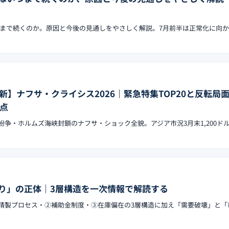
まで続くのか。原因と今後の見通しをやさしく解説。7月前半は正常化に向
日更新】ナフサ・クライシス2026｜緊急特集TOP20と反転局
岐点
中東紛争・ホルムズ海峡封鎖のナフサ・ショック全貌。アジア市況3月末1,200ド
り」の正体｜3層構造を一次情報で解読する
版。①精製プロセス・②補助金制度・③在庫偏在の3層構造に加え「需要破壊」と