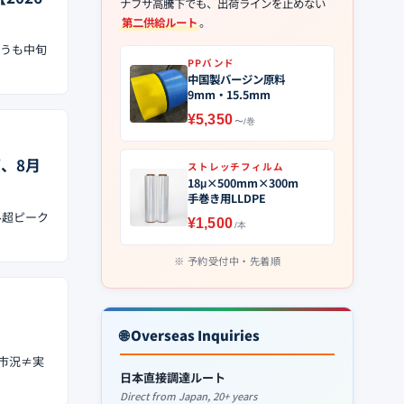
ナフサ高騰下でも、出荷ラインを止めない
第二供給ルート
。
かうも中旬
PPバンド
中国製バージン原料
9mm・15.5mm
¥5,350
〜/巻
面、8月
ストレッチフィルム
18μ×500mm×300m
手巻き用LLDPE
ル超ピーク
¥1,500
/本
予約受付中・先着順
🌐 Overseas Inquiries
「市況≠実
日本直接調達ルート
Direct from Japan, 20+ years