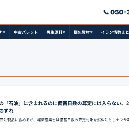
📞 050
ナ
中古パレット
再生原料
梱包資材
イラン情勢ま
▼
▼
▼
の「石油」に含まれるのに備蓄日数の算定には入らない、20
のずれ
石油製品に含めるが、経済産業省は備蓄日数の算定対象を燃料油としナフサ