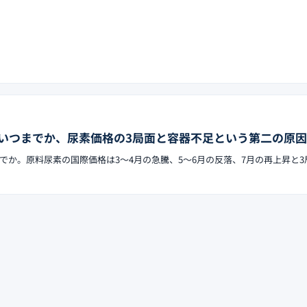
いつまでか、尿素価格の3局面と容器不足という第二の原因
でか。原料尿素の国際価格は3〜4月の急騰、5〜6月の反落、7月の再上昇と3