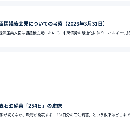
閣議後会見についての考察（2026年3月31日）
沢亮正経済産業大臣は閣議後会見において、中東情勢の緊迫化に伴うエネルギー供
表石油備蓄「254日」の虚像
鎖が続くなか、政府が発表する「254日分の石油備蓄」という数字はどこま