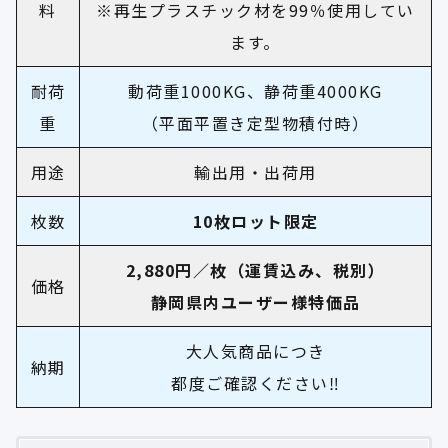
料
※再生プラスチック材を99％使用してい
ます。
耐荷
動荷重1000KG、静荷重4000KG
重
（平面平置き定型物積付時）
用途
輸出用・出荷用
枚数
10枚ロット限定
2,880円／枚（運賃込み、税別
）
価格
静岡県内ユーザー様特価品
大人気商品につき
納期
都度ご確認ください
‼︎