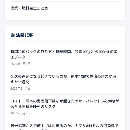
農業・肥料完全まとめ
📰 注目記事
瞬間冷却パックの作り方と持続時間、尿素100gと水100mLの実
測データ
2026年8月4日
配送の遅延はなぜ起きているのか、熊本地震で物流の余力が消
えた一週間
2026年8月4日
コストコ熊本の商品落下はなぜ起きたのか、パレット1枚20kgが
落ちる高積み陳列のリスク
2026年8月3日
日米協調介入で値上げは止まるのか、ナフサ844ドルの円換算で