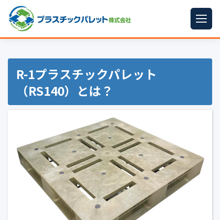
ホーム
パレットサイズ
▼
R-1プラスチックパレット
（RS140）とは？
プラパレット
▼
コンテナ
▼
中古パレット
再生原料
▼
梱包資材
▼
イラン情勢まとめ
▼