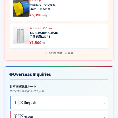
PPバンド
中国製バージン原料
9mm・15.5mm
¥5,350
〜/巻
ストレッチフィルム
18μ×500mm×300m
手巻き用LLDPE
¥1,500
/本
予約受付中・先着順
🌐 Overseas Inquiries
日本直接調達ルート
Direct from Japan, 20+ years
🇺🇸
›
English
🇰🇷
›
한국어