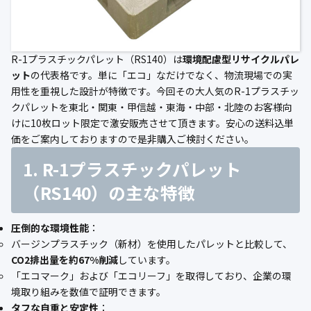
公式ブログ
会社案内
R-1プラスチックパレット（RS140）は
環境配慮型リサイクルパレ
ット
の代表格です。単に「エコ」なだけでなく、物流現場での実
🇺🇸
🇰🇷
🇹🇼
🇻🇳
用性を重視した設計が特徴です。今回その大人気のR-1プラスチッ
クパレットを東北・関東・甲信越・東海・中部・北陸のお客様向
けに10枚ロット限定で激安販売させて頂きます。安心の送料込単
価をご案内しておりますので是非購入ご検討ください。
1. R-1プラスチックパレット
（RS140）の主な特徴
圧倒的な環境性能
：
バージンプラスチック（新材）を使用したパレットと比較して、
CO2排出量を約67%削減
しています。
「エコマーク」および「エコリーフ」を取得しており、企業の環
境取り組みを数値で証明できます。
タフな自重と安定性
：