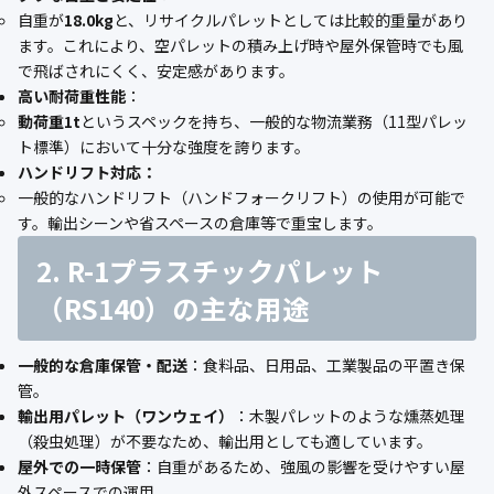
自重が
18.0kg
と、リサイクルパレットとしては比較的重量があり
ます。これにより、空パレットの積み上げ時や屋外保管時でも風
で飛ばされにくく、安定感があります。
高い耐荷重性能
：
動荷重1t
というスペックを持ち、一般的な物流業務（11型パレッ
ト標準）において十分な強度を誇ります。
ハンドリフト対応：
一般的なハンドリフト（ハンドフォークリフト）の使用が可能で
す。輸出シーンや省スペースの倉庫等で重宝します。
2. R-1プラスチックパレット
（RS140）の主な用途
一般的な倉庫保管・配送
：食料品、日用品、工業製品の平置き保
管。
輸出用パレット（ワンウェイ）
：木製パレットのような燻蒸処理
（殺虫処理）が不要なため、輸出用としても適しています。
屋外での一時保管
：自重があるため、強風の影響を受けやすい屋
外スペースでの運用。