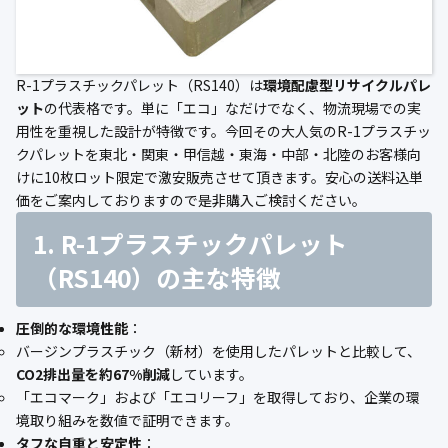
公式ブログ
会社案内
R-1プラスチックパレット（RS140）は
環境配慮型リサイクルパレ
ット
の代表格です。単に「エコ」なだけでなく、物流現場での実
🇺🇸
🇰🇷
🇹🇼
🇻🇳
用性を重視した設計が特徴です。今回その大人気のR-1プラスチッ
クパレットを東北・関東・甲信越・東海・中部・北陸のお客様向
けに10枚ロット限定で激安販売させて頂きます。安心の送料込単
価をご案内しておりますので是非購入ご検討ください。
1. R-1プラスチックパレット
（RS140）の主な特徴
圧倒的な環境性能
：
バージンプラスチック（新材）を使用したパレットと比較して、
CO2排出量を約67%削減
しています。
「エコマーク」および「エコリーフ」を取得しており、企業の環
境取り組みを数値で証明できます。
タフな自重と安定性
：