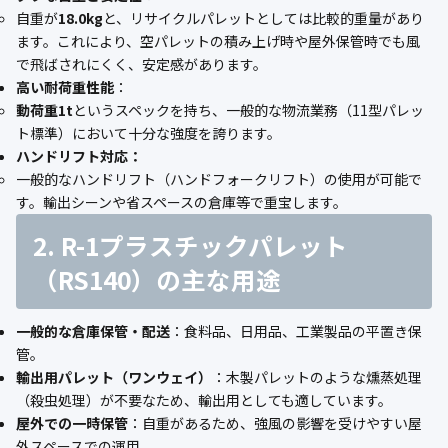
自重が
18.0kg
と、リサイクルパレットとしては比較的重量があり
ます。これにより、空パレットの積み上げ時や屋外保管時でも風
で飛ばされにくく、安定感があります。
高い耐荷重性能
：
動荷重1t
というスペックを持ち、一般的な物流業務（11型パレッ
ト標準）において十分な強度を誇ります。
ハンドリフト対応：
一般的なハンドリフト（ハンドフォークリフト）の使用が可能で
す。輸出シーンや省スペースの倉庫等で重宝します。
2. R-1プラスチックパレット
（RS140）の主な用途
一般的な倉庫保管・配送
：食料品、日用品、工業製品の平置き保
管。
輸出用パレット（ワンウェイ）
：木製パレットのような燻蒸処理
（殺虫処理）が不要なため、輸出用としても適しています。
屋外での一時保管
：自重があるため、強風の影響を受けやすい屋
外スペースでの運用。