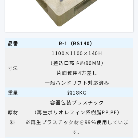
品番
R-1
（RS140）
1100×1100×140H
（差込口高さ約90MM）
寸法
片面使用4方差し
一般ハンドリフト対応済み
重量
約18KG
容器包装プラスチック
原材
（再生ポリオレフィン系樹脂PP,PE）
料
※再生プラスチック材を99％使用していま
す。