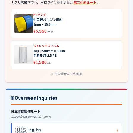
ナフサ高騰下でも、出荷ラインを止めない
第二供給ルート
。
PPバンド
中国製バージン原料
9mm・15.5mm
¥5,350
〜/巻
ストレッチフィルム
18μ×500mm×300m
手巻き用LLDPE
¥1,500
/本
予約受付中・先着順
🌐 Overseas Inquiries
日本直接調達ルート
Direct from Japan, 20+ years
🇺🇸
›
English