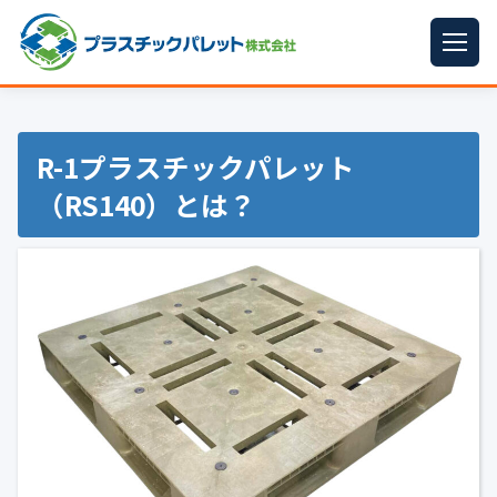
ホーム
パレットサイズ
▼
R-1プラスチックパレット
（RS140）とは？
プラパレット
▼
コンテナ
▼
中古パレット
再生原料
▼
梱包資材
▼
イラン情勢まとめ
▼