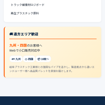
トラック緩衝材ロジボード
再生プラスチック原料
🚚 遠方エリア歓迎
九州・四国
のお客様へ
Webで小口販売対応中
🐟 九州
🍊 四国
📦 10枚〜
岐阜プラスチック工業様との強固なパイプを活かし、製造拠点から遠いエ
ンドユーザー様へ高品質パレットを直接お届けします。