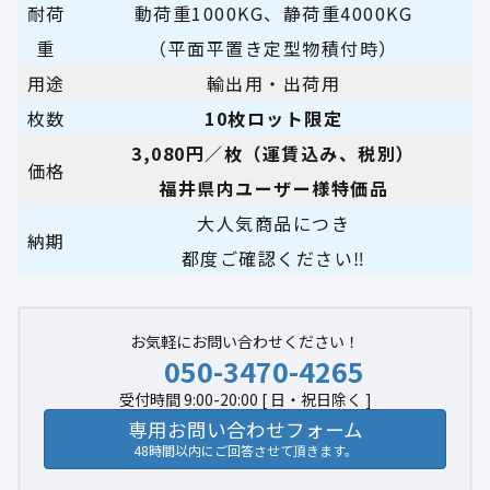
耐荷
動荷重1000KG、静荷重4000KG
重
（平面平置き定型物積付時）
用途
輸出用・出荷用
枚数
10枚ロット限定
3,080円／枚（運賃込み、税別
）
価格
福井県内ユーザー様特価品
大人気商品につき
納期
都度ご確認ください
‼︎
お気軽にお問い合わせください！
050-3470-4265
受付時間 9:00-20:00 [ 日・祝日除く ]
専用お問い合わせフォーム
48時間以内にご回答させて頂きます。