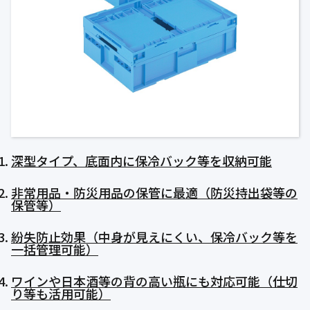
公式ブログ
会社案内
🇺🇸
🇰🇷
🇹🇼
🇻🇳
深型タイプ、底面内に保冷バック等を収納可能
非常用品・防災用品の保管に最適（防災持出袋等の
保管等）
紛失防止効果（中身が見えにくい、保冷バック等を
一括管理可能）
ワインや日本酒等の背の高い瓶にも対応可能（仕切
り等も活用可能）