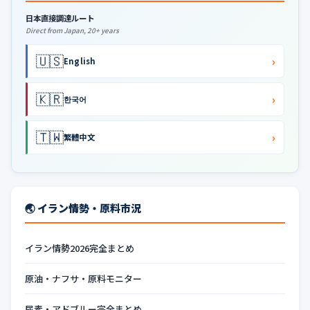
日本直接調達ルート
Direct from Japan, 20+ years
🇺🇸
›
English
🇰🇷
›
한국어
🇹🇼
›
繁體中文
🌏 イラン情勢・原料市況
イラン情勢2026完全まとめ
原油・ナフサ・原料モニター
尿素・アドブルー完全まとめ