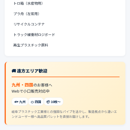
トロ箱（水産物用）
プラ舟（左官用）
リサイクルコンテナ
トラック緩衝材ロジボード
再生プラスチック原料
🚚 遠方エリア歓迎
九州・四国
のお客様へ
Webで小口販売対応中
🐟 九州
🍊 四国
📦 10枚〜
岐阜プラスチック工業様との強固なパイプを活かし、製造拠点から遠いエ
ンドユーザー様へ高品質パレットを直接お届けします。