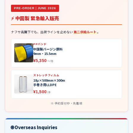
PRE-ORDER｜JUNE 2026
⚡ 中国製 緊急輸入販売
ナフサ高騰下でも、出荷ラインを止めない
第二供給ルート
。
PPバンド
中国製バージン原料
9mm・15.5mm
¥5,350
〜/巻
ストレッチフィルム
18μ×500mm×300m
手巻き用LLDPE
¥1,500
/本
予約受付中・先着順
🌐 Overseas Inquiries