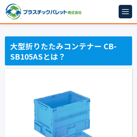
ホーム
パレットサイズ
▼
大型折りたたみコンテナー CB-
SB105ASとは？
プラパレット
▼
コンテナ
▼
中古パレット
再生原料
▼
梱包資材
▼
イラン情勢まとめ
▼