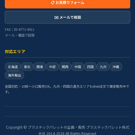
📋 お見積りフォーム
✉️ メールで相談
FAX：03-6771-9911
メール・電話で回答
対応エリア
北海道
東北
関東
中部
関西
中国
四国
九州
沖縄
海外輸出
全国対応・10枚〜小口販売OK。九州・四国の遠方エリアもWeb注文で激安販売中で
す。
Copyright © プラスチックパレットの企画・販売 プラスチックパレット株式
会社 2014-2026 All Rights Reserved.