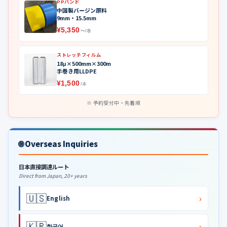
PPバンド
中国製バージン原料
9mm・15.5mm
¥5,350
〜/巻
ストレッチフィルム
18μ×500mm×300m
手巻き用LLDPE
¥1,500
/本
予約受付中・先着順
🌐 Overseas Inquiries
日本直接調達ルート
Direct from Japan, 20+ years
🇺🇸
›
English
🇰🇷
›
한국어