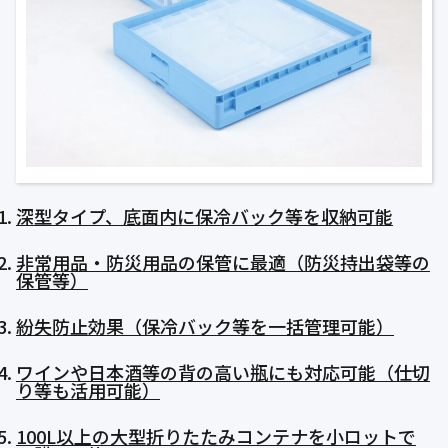
公式ブログ
会社案内
🇺🇸
🇰🇷
🇹🇼
🇻🇳
深型タイプ、底面内に保冷バック等を収納可能
非常用品・防災用品の保管に最適（防災持出袋等の
保管等）
紛失防止効果（保冷バック等を一括管理可能）
ワインや日本酒等の背の高い瓶にも対応可能（仕切
り等も活用可能）
100L以上の大型折りたたみコンテナを小ロットで