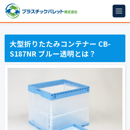
ホーム
パレットサイズ
▼
大型折りたたみコンテナー CB-
S187NR ブルー透明とは？
プラパレット
▼
コンテナ
▼
中古パレット
再生原料
▼
梱包資材
▼
イラン情勢まとめ
▼