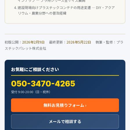
インナップ — プラ舟シリーズ全サイズ展開
建設現場向けプラスチックコンテナの用途変遷 — DIY・アクア
リウム・農業分野への普及経緯
初版公開：
2026年2月9日
最終更新：
2026年5月22日
執筆・監修：プラ
スチックパレット株式会社
お気軽にご相談ください
050-3470-4265
受付 9:00-20:00（日・祝休）
無料お見積りフォーム ›
メールで相談する