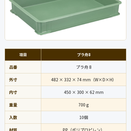
項目
プラ舟8
品番
プラ舟 8
外寸
482 × 332 × 74 mm（W×D×H）
内寸
450 × 300 × 62 mm
重量
700 g
入数
10個
材質
PP（ポリプロピレン）