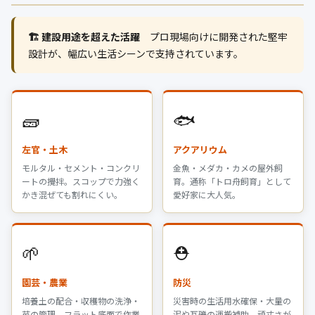
🏗️ 建設用途を超えた活躍
プロ現場向けに開発された堅牢
設計が、幅広い生活シーンで支持されています。
🧱
🐟
左官・土木
アクアリウム
モルタル・セメント・コンクリ
金魚・メダカ・カメの屋外飼
ートの攪拌。スコップで力強く
育。通称「トロ舟飼育」として
かき混ぜても割れにくい。
愛好家に大人気。
🌱
⛑️
園芸・農業
防災
培養土の配合・収穫物の洗浄・
災害時の生活用水確保・大量の
苗の管理。フラット底面で作業
泥や瓦礫の運搬補助。頑丈さが