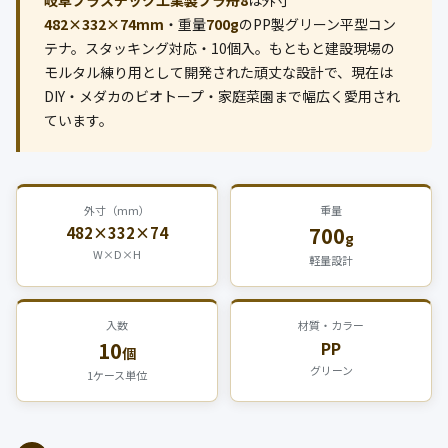
岐阜プラスチック工業製プラ舟8
は外寸
公式ブログ
482×332×74mm
・重量
700g
のPP製グリーン平型コン
テナ。スタッキング対応・10個入。もともと建設現場の
会社案内
モルタル練り用として開発された頑丈な設計で、現在は
DIY・メダカのビオトープ・家庭菜園まで幅広く愛用され
🇺🇸
🇰🇷
🇹🇼
🇻🇳
ています。
外寸（mm）
重量
700
482×332×74
g
W×D×H
軽量設計
入数
材質・カラー
10
PP
個
グリーン
1ケース単位