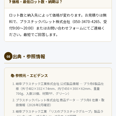
❓ 価格・最低ロット数・納期は？
ロット数と納入先によって価格が変わります。お見積りは無
料で、プラスチックパレット株式会社（050-3470-4265、受
付9:00〜20:00）またはお問い合わせフォームにてご連絡く
ださい。最短でご回答します。
出典・参照情報
08
📚 参照元・エビデンス
岐阜プラスチック工業株式会社 公式製品情報 — プラ舟8製品仕
様（外寸482×332×74mm、内寸450×300×62mm、重量
700g、入数10個、材質PP、グリーン）
プラスチックパレット株式会社 商品データ — プラ舟8 在庫・取
扱情報（2026年2月確認）
岐阜プラスチック工業 「リスのプラスチックグループ」製品ラ