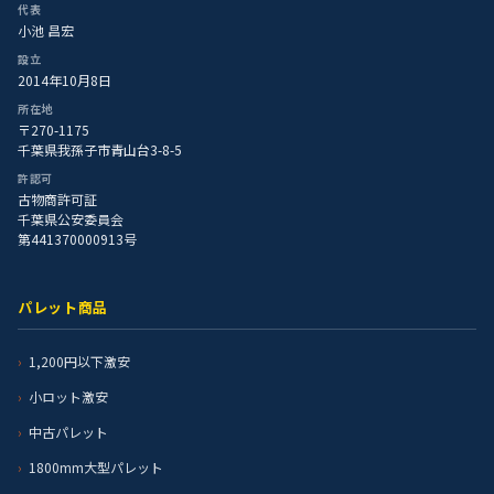
代表
小池 昌宏
設立
2014年10月8日
所在地
〒270-1175
千葉県我孫子市青山台3-8-5
許認可
古物商許可証
千葉県公安委員会
第441370000913号
パレット商品
1,200円以下激安
小ロット激安
中古パレット
1800mm大型パレット