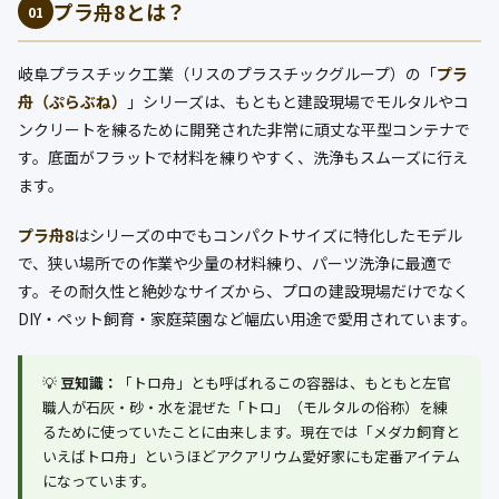
プラ舟8とは？
01
岐阜プラスチック工業（リスのプラスチックグループ）の「
プラ
舟（ぷらぶね）
」シリーズは、もともと建設現場でモルタルやコ
ンクリートを練るために開発された非常に頑丈な平型コンテナで
す。底面がフラットで材料を練りやすく、洗浄もスムーズに行え
ます。
プラ舟8
はシリーズの中でもコンパクトサイズに特化したモデル
で、狭い場所での作業や少量の材料練り、パーツ洗浄に最適で
す。その耐久性と絶妙なサイズから、プロの建設現場だけでなく
DIY・ペット飼育・家庭菜園など幅広い用途で愛用されています。
💡
豆知識：
「トロ舟」とも呼ばれるこの容器は、もともと左官
職人が石灰・砂・水を混ぜた「トロ」（モルタルの俗称）を練
るために使っていたことに由来します。現在では「メダカ飼育と
いえばトロ舟」というほどアクアリウム愛好家にも定番アイテム
になっています。