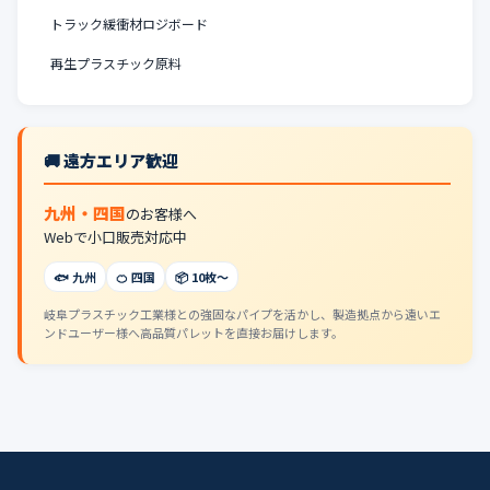
トラック緩衝材ロジボード
再生プラスチック原料
🚚 遠方エリア歓迎
九州・四国
のお客様へ
Webで小口販売対応中
🐟 九州
🍊 四国
📦 10枚〜
岐阜プラスチック工業様との強固なパイプを活かし、製造拠点から遠いエ
ンドユーザー様へ高品質パレットを直接お届けします。