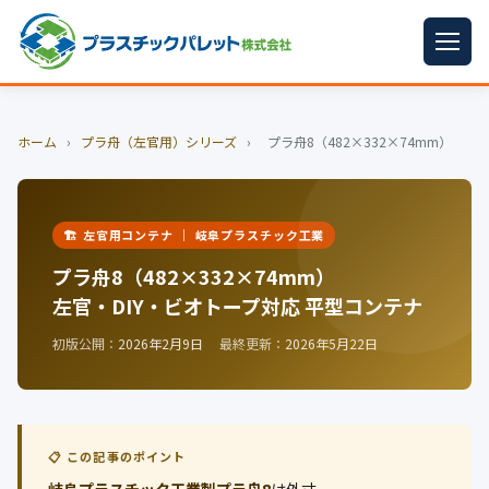
ホーム
ホーム
›
プラ舟（左官用）シリーズ
›
プラ舟8（482×332×74mm）
パレットサイズ
▼
プラパレット
▼
🏗️ 左官用コンテナ ｜ 岐阜プラスチック工業
コンテナ
▼
プラ舟8（482×332×74mm）
左官・DIY・ビオトープ対応 平型コンテナ
中古パレット
初版公開：
2026年2月9日
最終更新：
2026年5月22日
再生原料
▼
梱包資材
▼
イラン情勢まとめ
▼
📋 この記事のポイント