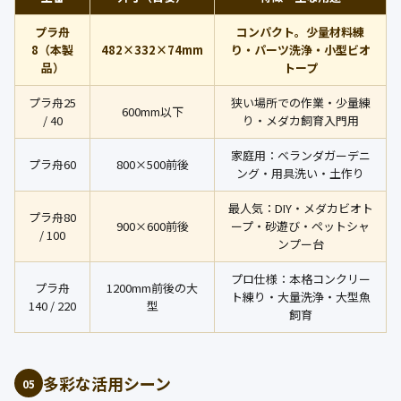
プラ舟
コンパクト。少量材料練
8（本製
482×332×74mm
り・パーツ洗浄・小型ビオ
品）
トープ
プラ舟25
狭い場所での作業・少量練
600mm以下
/ 40
り・メダカ飼育入門用
家庭用：ベランダガーデニ
プラ舟60
800×500前後
ング・用具洗い・土作り
最人気：DIY・メダカビオト
プラ舟80
900×600前後
ープ・砂遊び・ペットシャ
/ 100
ンプー台
プロ仕様：本格コンクリー
プラ舟
1200mm前後の大
ト練り・大量洗浄・大型魚
140 / 220
型
飼育
多彩な活用シーン
05