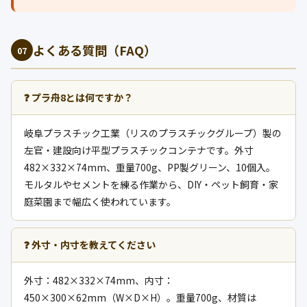
よくある質問（FAQ）
07
❓ プラ舟8とは何ですか？
岐阜プラスチック工業（リスのプラスチックグループ）製の
左官・建設向け平型プラスチックコンテナです。外寸
482×332×74mm、重量700g、PP製グリーン、10個入。
モルタルやセメントを練る作業から、DIY・ペット飼育・家
庭菜園まで幅広く使われています。
❓ 外寸・内寸を教えてください
外寸：482×332×74mm、内寸：
450×300×62mm（W×D×H）。重量700g、材質は