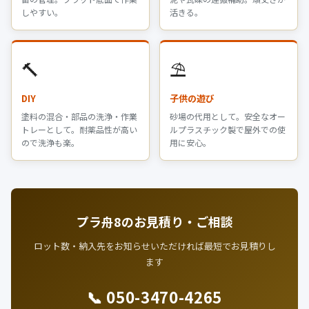
しやすい。
活きる。
🔨
⛱️
DIY
子供の遊び
塗料の混合・部品の洗浄・作業
砂場の代用として。安全なオー
トレーとして。耐薬品性が高い
ルプラスチック製で屋外での使
ので洗浄も楽。
用に安心。
プラ舟8のお見積り・ご相談
ロット数・納入先をお知らせいただければ最短でお見積りし
ます
📞 050-3470-4265