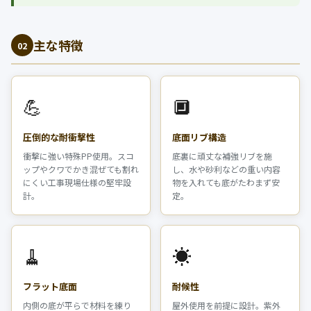
主な特徴
02
💪
🔲
圧倒的な耐衝撃性
底面リブ構造
衝撃に強い特殊PP使用。スコ
底裏に頑丈な補強リブを施
ップやクワでかき混ぜても割れ
し、水や砂利などの重い内容
にくい工事現場仕様の堅牢設
物を入れても底がたわまず安
計。
定。
🧹
☀️
フラット底面
耐候性
内側の底が平らで材料を練り
屋外使用を前提に設計。紫外