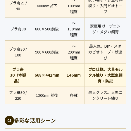
プラ舟25 /
600mm以下
100mm
練り・入門ビオトー
40
程度
プ
〜
家庭用ガーデニン
プラ舟30
800×500前後
150mm
グ・メダカ飼育
程度
〜
最人気。DIY・メダ
プラ舟30 /
900×600前後
200mm
カビオトープ・砂遊
100
程度
び
プラ舟
プロ仕様。大量モル
30（本製
668×442mm
146mm
タル練り・大型魚飼
品）
育・防災
プラ舟30 /
最大クラス。大型コ
1200mm前後
各種
220
ンクリート練り
多彩な活用シーン
05