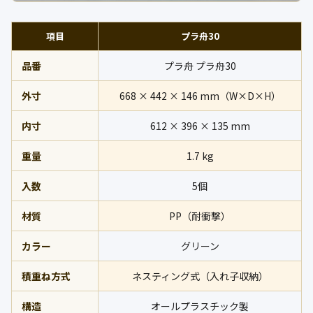
項目
プラ舟30
品番
プラ舟 プラ舟30
外寸
668 × 442 × 146 mm（W×D×H）
内寸
612 × 396 × 135 mm
重量
1.7 kg
入数
5個
材質
PP（耐衝撃）
カラー
グリーン
積重ね方式
ネスティング式（入れ子収納）
構造
オールプラスチック製