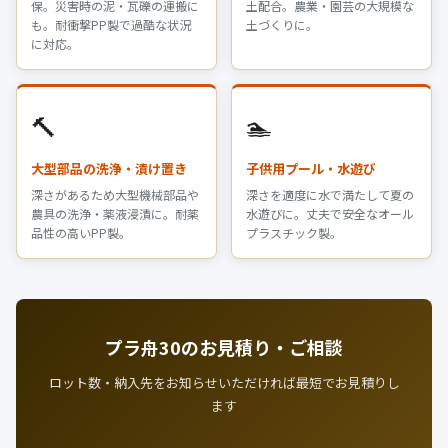
保。災害時の泥・瓦礫の運搬に
土配合。農業・園芸の大規模な
も。耐衝撃PP製で過酷な状況
土づくりに。
に対応。
🔨
🏊
大型部品の洗浄・漬け置き
子供用プール・水遊び
深さがあるため大型機械部品や
深さを適度に水で満たして夏の
農具の洗浄・薬液浸漬に。耐薬
水遊びに。丈夫で安全なオール
品性の高いPP製。
プラスチック製。
プラ舟30のお見積り・ご相談
ロット数・納入先をお知らせいただければ最短でお見積りし
ます