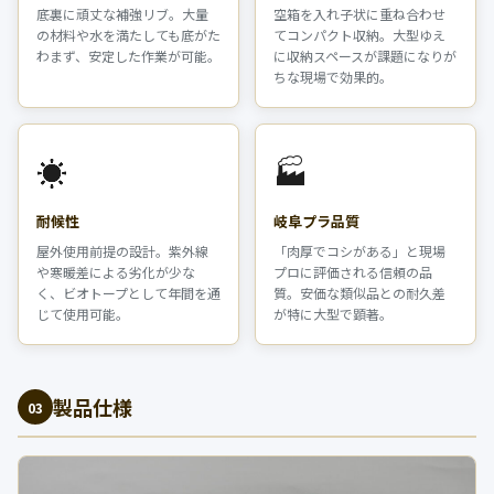
底裏に頑丈な補強リブ。大量
空箱を入れ子状に重ね合わせ
の材料や水を満たしても底がた
てコンパクト収納。大型ゆえ
わまず、安定した作業が可能。
に収納スペースが課題になりが
ちな現場で効果的。
☀️
🏭
耐候性
岐阜プラ品質
屋外使用前提の設計。紫外線
「肉厚でコシがある」と現場
や寒暖差による劣化が少な
プロに評価される信頼の品
く、ビオトープとして年間を通
質。安価な類似品との耐久差
じて使用可能。
が特に大型で顕著。
製品仕様
03