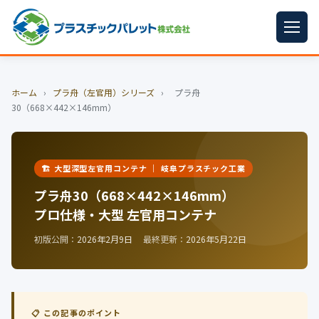
ホーム
ホーム
›
プラ舟（左官用）シリーズ
›
プラ舟
パレットサイズ
▼
30（668×442×146mm）
プラパレット
▼
コンテナ
▼
🏗️ 大型深型左官用コンテナ ｜ 岐阜プラスチック工業
プラ舟30（668×442×146mm）
中古パレット
プロ仕様・大型 左官用コンテナ
再生原料
▼
初版公開：
2026年2月9日
最終更新：
2026年5月22日
梱包資材
▼
イラン情勢まとめ
▼
📋 この記事のポイント