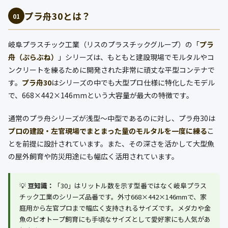
プラ舟30とは？
01
岐阜プラスチック工業（リスのプラスチックグループ）の「
プラ
舟（ぷらぶね）
」シリーズは、もともと建設現場でモルタルやコ
ンクリートを練るために開発された非常に頑丈な平型コンテナで
す。
プラ舟30
はシリーズの中でも大型プロ仕様に特化したモデル
で、668×442×146mmという大容量が最大の特徴です。
通常のプラ舟シリーズが浅型〜中型であるのに対し、プラ舟30は
プロの建設・左官現場でまとまった量のモルタルを一度に練る
こ
とを前提に設計されています。また、その深さを活かして大型魚
の屋外飼育や防災用途にも幅広く活用されています。
💡
豆知識：
「30」はリットル数を示す型番ではなく岐阜プラス
チック工業のシリーズ品番です。外寸668×442×146mmで、家
庭用から左官プロまで幅広く支持されるサイズです。メダカや金
魚のビオトープ飼育にも手頃なサイズとして愛好家にも人気があ