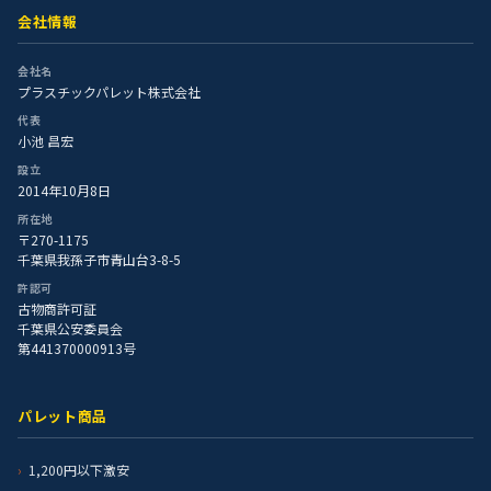
会社情報
会社名
プラスチックパレット株式会社
代表
小池 昌宏
設立
2014年10月8日
所在地
〒270-1175
千葉県我孫子市青山台3-8-5
許認可
古物商許可証
千葉県公安委員会
第441370000913号
パレット商品
1,200円以下激安