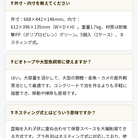
❓ 外寸・内寸を教えてください
外寸：668×442×146mm、内寸：
612×396×135mm（W×D×H）。重量1.7kg、材質は耐衝
撃PP（ポリプロピレン）グリーン。5個入（1ケース）、ネ
スティング式。
❓ ビオトープや大型魚飼育に使えますか？
はい。大容量を活かして、大型の錦鯉・金魚・カメの屋外飼
育池として最適です。コンクリートで池を作るよりも手軽に
設置でき、移動や掃除も容易です。
❓ ネスティング式とはどういう意味ですか？
空箱を入れ子状に重ね合わせて保管スペースを大幅削減でき
る方式です。プラ舟30はネスティング式に対応しており、使