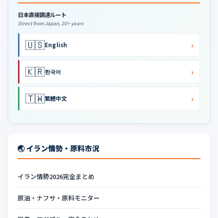
日本直接調達ルート
Direct from Japan, 20+ years
🇺🇸
›
English
🇰🇷
›
한국어
🇹🇼
›
繁體中文
🌏 イラン情勢・原料市況
イラン情勢2026完全まとめ
原油・ナフサ・原料モニター