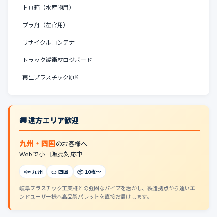
トロ箱（水産物用）
プラ舟（左官用）
リサイクルコンテナ
トラック緩衝材ロジボード
再生プラスチック原料
🚚 遠方エリア歓迎
九州・四国
のお客様へ
Webで小口販売対応中
🐟 九州
🍊 四国
📦 10枚〜
岐阜プラスチック工業様との強固なパイプを活かし、製造拠点から遠いエ
ンドユーザー様へ高品質パレットを直接お届けします。