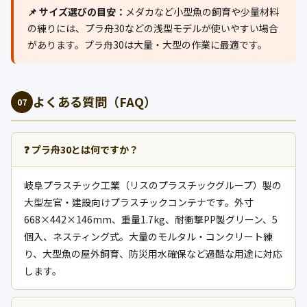
📌 サイズ選びの目安：
メダカなど小型魚の飼育や少量材料
の練りには、プラ舟30などの浅型モデルが使いやすい場合
があります。プラ舟30は大量・大型の作業に最適です。
よくある質問（FAQ）
07
❓ プラ舟30とは何ですか？
岐阜プラスチック工業（リスのプラスチックグループ）製の
大型左官・建設向けプラスチックコンテナです。外寸
668×442×146mm、重量1.7kg、耐衝撃PP製グリーン、5
個入、ネスティング式。大量のモルタル・コンクリート練
り、大型魚の屋外飼育、防災用水確保など過酷な用途に対応
します。