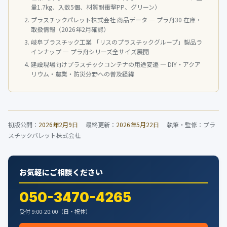
量1.7kg、入数5個、材質耐衝撃PP、グリーン）
プラスチックパレット株式会社 商品データ — プラ舟30 在庫・
取扱情報（2026年2月確認）
岐阜プラスチック工業 「リスのプラスチックグループ」製品ラ
インナップ — プラ舟シリーズ全サイズ展開
建設現場向けプラスチックコンテナの用途変遷 — DIY・アクア
リウム・農業・防災分野への普及経緯
初版公開：
2026年2月9日
最終更新：
2026年5月22日
執筆・監修：プラ
スチックパレット株式会社
お気軽にご相談ください
050-3470-4265
受付 9:00-20:00（日・祝休）