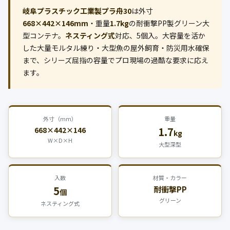
公式ブログ
岐阜プラスチック工業製プラ舟30
は外寸
668×442×146mm
・重量
1.7kg
の耐衝撃PP製グリーン大
会社案内
型コンテナ。
ネスティング式
対応、5個入。大容量を活か
した大量モルタル練り・大型魚の屋外飼育・防災用水確保
まで、シリーズ屈指の容量でプロ現場の過酷な要求に応え
🇺🇸
🇰🇷
🇹🇼
🇻🇳
ます。
外寸（mm）
重量
1.7
668×442×146
kg
W×D×H
大型深型
入数
材質・カラー
5
耐衝撃PP
個
グリーン
ネスティング式