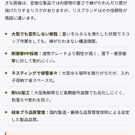
きな容器は、安価な製品では内容物の重さで縁がたわんだり底が
抜けたりするリスクがありますが、リスブランドはその信頼性が
格段に違います。
大型でも変形しない剛性：
重いモルタルを満たした状態でスコ
ップ作業をしても、縁がたわまない構造強度。
耐衝撃PP採用：
通常グレードより靭性が高く、落下・衝突衝
撃に対して割れにくい。
ネスティングで保管楽々：
大型ゆえ場所を取りがちだが、入れ
子収納で省スペース化。
耐UV加工：
大型魚飼育など長期屋外設置でも劣化しにくく、
色落ちや割れを防ぐ。
岐阜プラ品質管理：
国内製造・厳格な品質管理体制による安定
した製品品質。