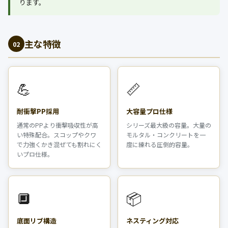
ります。
主な特徴
02
💪
📏
耐衝撃PP採用
大容量プロ仕様
通常のPPより衝撃吸収性が高
シリーズ最大級の容量。大量の
い特殊配合。スコップやクワ
モルタル・コンクリートを一
で力強くかき混ぜても割れにく
度に練れる圧倒的容量。
いプロ仕様。
🔲
📦
底面リブ構造
ネスティング対応