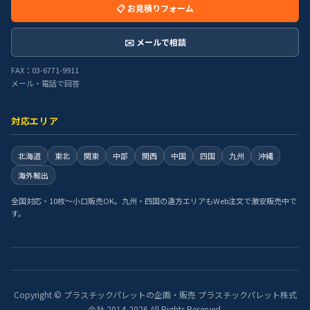
📋 お見積りフォーム
✉️ メールで相談
FAX：03-6771-9911
メール・電話で回答
対応エリア
北海道
東北
関東
中部
関西
中国
四国
九州
沖縄
海外輸出
全国対応・10枚〜小口販売OK。九州・四国の遠方エリアもWeb注文で激安販売中で
す。
Copyright © プラスチックパレットの企画・販売 プラスチックパレット株式
会社 2014-2026 All Rights Reserved.