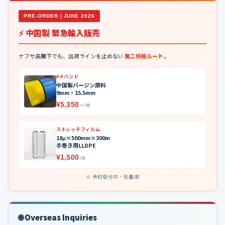
PRE-ORDER｜JUNE 2026
⚡ 中国製 緊急輸入販売
ナフサ高騰下でも、出荷ラインを止めない
第二供給ルート
。
PPバンド
中国製バージン原料
9mm・15.5mm
¥5,350
〜/巻
ストレッチフィルム
18μ×500mm×300m
手巻き用LLDPE
¥1,500
/本
予約受付中・先着順
🌐 Overseas Inquiries