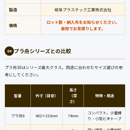
製造
岐阜プラスチック工業株式会社
ロット数・納入先をお知らせください。
価格
最短でお見積りします。
プラ舟シリーズとの比較
04
プラ舟30はシリーズ最大クラス。用途に合わせたサイズ選びの参
考にしてください。
高さ
型番
外寸（目安）
（深
特徴・用途
さ）
コンパクト。少量練
プラ舟8
482×332mm
74mm
り・小型ビオトープ
〜
狭い場所・少量材料