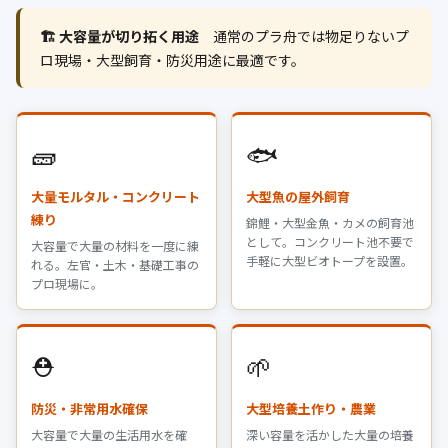
🏗️ 大容量が切り拓く用途
通常のプラ舟では物足りないプ
ロ現場・大型飼育・防災用途に最適です。
🧱
🐟
大量モルタル・コンクリート
大型魚の屋外飼育
練り
錦鯉・大型金魚・カメの飼育池
として。コンクリート池不要で
大容量で大量の材料を一度に練
手軽に大型ビオトープを設置。
れる。左官・土木・基礎工事の
プロ現場に。
⛑️
🌱
防災・非常用水確保
大型培養土作り・農業
大容量で大量の生活用水を確
深い容量を活かした大量の培養