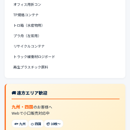
オフィス用折コン
TP規格コンテナ
トロ箱（水産物用）
プラ舟（左官用）
リサイクルコンテナ
トラック緩衝材ロジボード
再生プラスチック原料
🚚 遠方エリア歓迎
九州・四国
のお客様へ
Webで小口販売対応中
🐟 九州
🍊 四国
📦 10枚〜