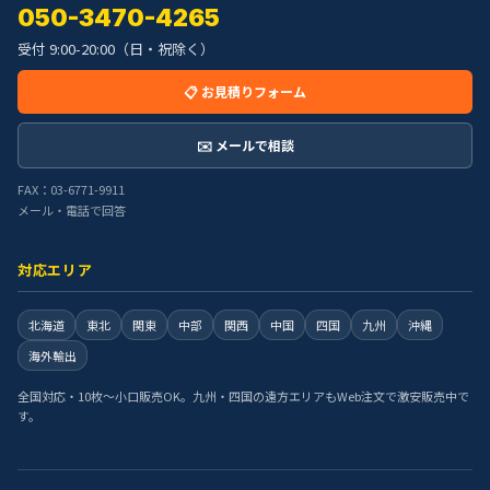
050-3470-4265
受付 9:00-20:00（日・祝除く）
📋 お見積りフォーム
✉️ メールで相談
FAX：03-6771-9911
メール・電話で回答
対応エリア
北海道
東北
関東
中部
関西
中国
四国
九州
沖縄
海外輸出
全国対応・10枚〜小口販売OK。九州・四国の遠方エリアもWeb注文で激安販売中で
す。