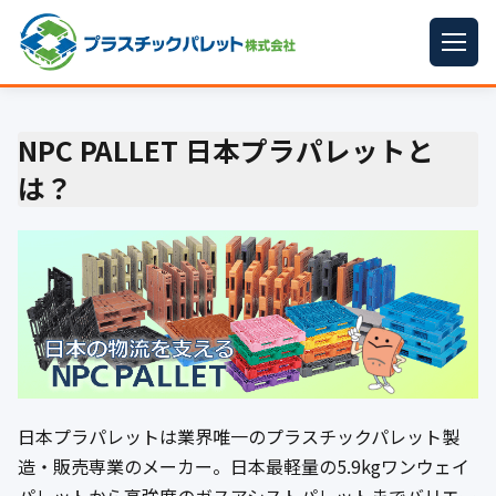
ホーム
NPC PALLET 日本プラパレットと
パレットサイズ
▼
は？
プラパレット
▼
コンテナ
▼
中古パレット
再生原料
▼
梱包資材
▼
日本プラパレットは業界唯一のプラスチックパレット製
イラン情勢まとめ
▼
造・販売専業のメーカー。日本最軽量の5.9kgワンウェイ