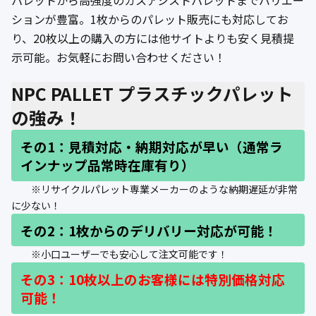
パレットから高強度のガスアシストパレットまでバリエー
公式ブログ
ションが豊富。1枚からのパレット販売にも対応してお
り、20枚以上の購入の方には他サイトよりも安く見積提
会社案内
示可能。お気軽にお問い合わせください！
🇺🇸
🇰🇷
🇹🇼
🇻🇳
NPC PALLET プラスチックパレット
の強み！
その1：見積対応・納期対応が早い（通常ラ
インナップ品常時在庫有り）
※リサイクルパレット専業メーカーのような納期遅延が非常
に少ない！
その2：1枚からのデリバリー対応が可能！
※小口ユーザーでも安心して注文可能です！
その3：10枚以上のお客様には特別価格対応
可能！