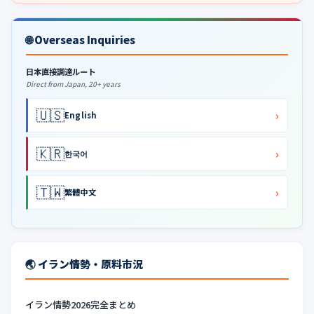
🌐 Overseas Inquiries
日本直接調達ルート
Direct from Japan, 20+ years
🇺🇸
›
English
🇰🇷
›
한국어
🇹🇼
›
繁體中文
🌏 イラン情勢・原料市況
イラン情勢2026完全まとめ