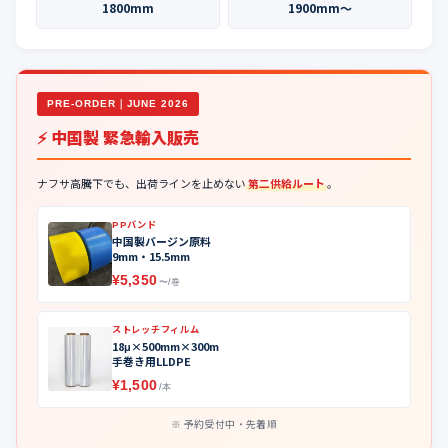
1800mm
1900mm〜
PRE-ORDER｜JUNE 2026
⚡ 中国製 緊急輸入販売
ナフサ高騰下でも、出荷ラインを止めない
第二供給ルート
。
PPバンド
中国製バージン原料
9mm・15.5mm
¥5,350
〜/巻
ストレッチフィルム
18μ×500mm×300m
手巻き用LLDPE
¥1,500
/本
予約受付中・先着順