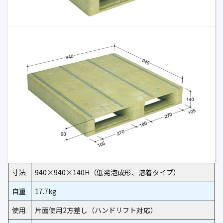
寸法
940×940×140H（低発泡成形、溶着タイプ）
自重
17.7kg
使用
片面使用2方差し（ハンドリフト対応）