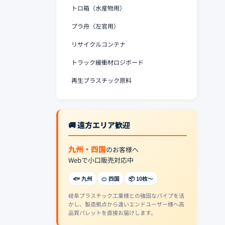
トロ箱（水産物用）
プラ舟（左官用）
リサイクルコンテナ
トラック緩衝材ロジボード
再生プラスチック原料
🚚 遠方エリア歓迎
九州・四国
のお客様へ
Webで小口販売対応中
🐟 九州
🍊 四国
📦 10枚〜
岐阜プラスチック工業様との強固なパイプを活
かし、製造拠点から遠いエンドユーザー様へ高
品質パレットを直接お届けします。