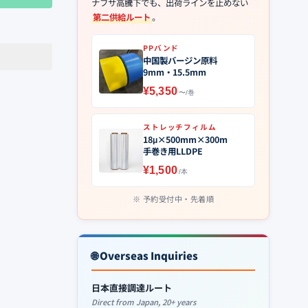
ナフサ高騰下でも、出荷ラインを止めない
第二供給ルート
。
PPバンド
中国製バージン原料
9mm・15.5mm
¥5,350
〜/巻
ストレッチフィルム
18μ×500mm×300m
手巻き用LLDPE
¥1,500
/本
予約受付中・先着順
🌐 Overseas Inquiries
日本直接調達ルート
Direct from Japan, 20+ years