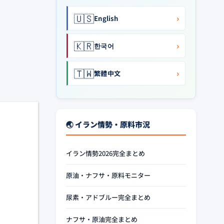
🇺🇸
›
English
🇰🇷
›
한국어
🇹🇼
›
繁體中文
🌏 イラン情勢・原料市況
イラン情勢2026完全まとめ
原油・ナフサ・原料モニター
尿素・アドブルー完全まとめ
ナフサ・原油完全まとめ