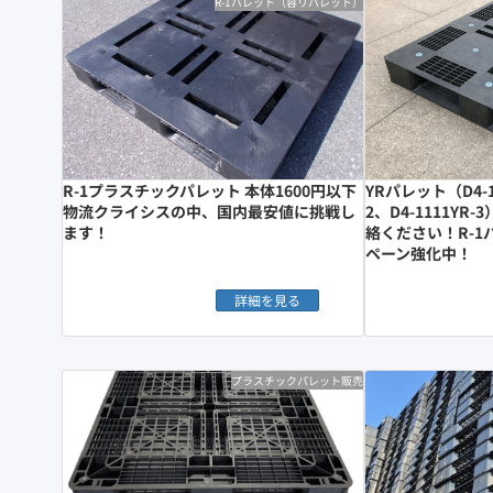
R-1パレット（容リパレット）
R-1プラスチックパレット 本体1600円以下
YRパレット（D4-11
物流クライシスの中、国内最安値に挑戦し
2、D4-1111Y
ます！
絡ください！R-
ペーン強化中！
詳細を見る
プラスチックパレット販売