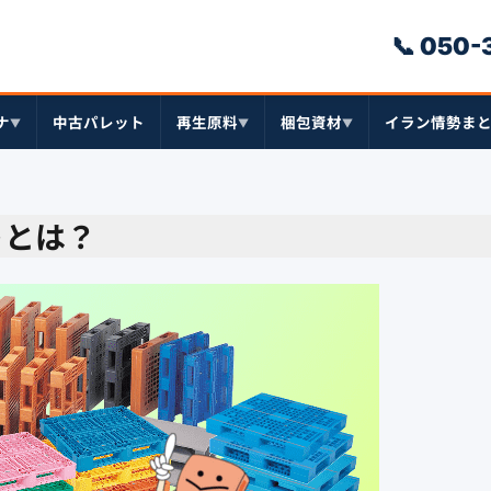
📞 050
ナ
中古パレット
再生原料
梱包資材
イラン情勢ま
▼
▼
▼
ットとは？