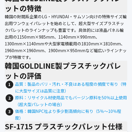
公式ブログ
ットの特徴
韓国の財閥系企業のLG・HYUNDAI・サムソン向けの特殊サイズ輸
会社案内
出用ワンウェイパレットを始めとして、超大型サイズプラスチッ
クパレットのラインナップも豊富です。具体的には液晶パネル輸
🇺🇸
🇰🇷
🇹🇼
🇻🇳
出用の1150mm×985mm、1140mm×990mm、
1300mm×1140mmや大型家電積載用の1810mm×1810mm、
1960mm×1960mm、1900mm×950mmなど幅広いラインナッ
プが特徴です。
韓国GOLDLINE製プラスチックパレ
ットの評価
品質：製品のバリ・汚れ・不良はある程度の頻度で有り（特
に大型サイズは品質に注意）
原料：リサイクル材使用品でもバージン原料を50％以上使用
（超大型パレットの場合）
価格：韓国NPC社より多少割高傾向に有り（5％〜10％程
度）
SF-1715 プラスチックパレット仕様