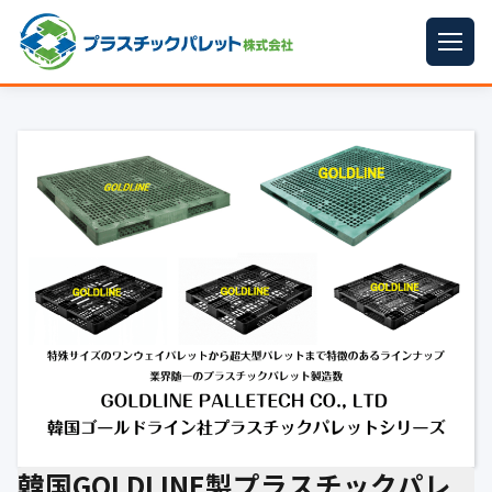
ホーム
パレットサイズ
▼
プラパレット
▼
コンテナ
▼
中古パレット
再生原料
▼
梱包資材
▼
イラン情勢まとめ
▼
韓国GOLDLINE製プラスチックパレ