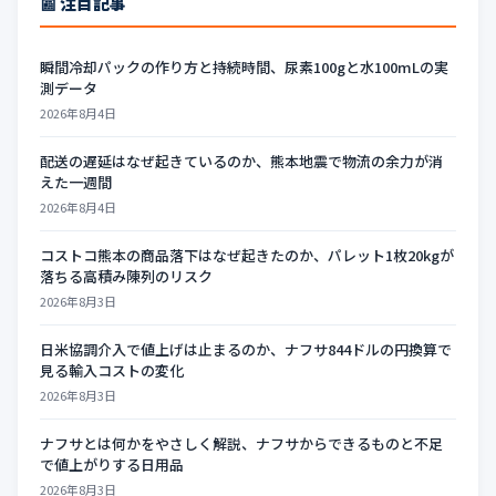
📰 注目記事
瞬間冷却パックの作り方と持続時間、尿素100gと水100mLの実
測データ
2026年8月4日
配送の遅延はなぜ起きているのか、熊本地震で物流の余力が消
えた一週間
2026年8月4日
コストコ熊本の商品落下はなぜ起きたのか、パレット1枚20kgが
落ちる高積み陳列のリスク
2026年8月3日
日米協調介入で値上げは止まるのか、ナフサ844ドルの円換算で
見る輸入コストの変化
2026年8月3日
ナフサとは何かをやさしく解説、ナフサからできるものと不足
で値上がりする日用品
2026年8月3日