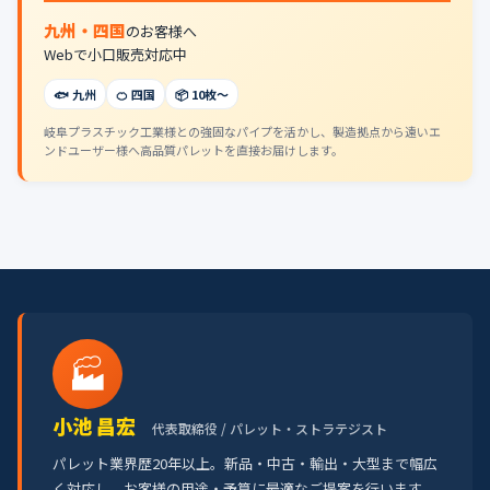
九州・四国
のお客様へ
Webで小口販売対応中
🐟 九州
🍊 四国
📦 10枚〜
岐阜プラスチック工業様との強固なパイプを活かし、製造拠点から遠いエ
ンドユーザー様へ高品質パレットを直接お届けします。
🏭
小池 昌宏
代表取締役 / パレット・ストラテジスト
パレット業界歴20年以上。新品・中古・輸出・大型まで幅広
く対応し、お客様の用途・予算に最適なご提案を行います。