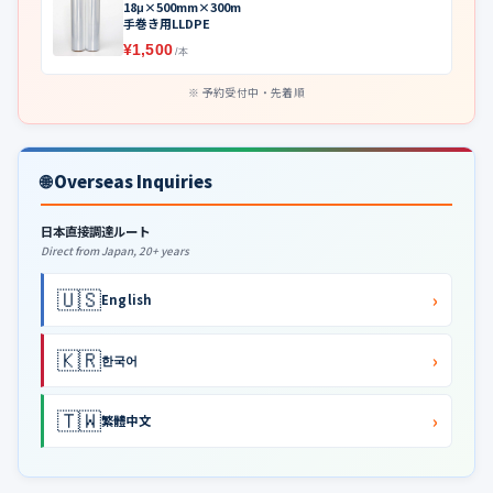
18μ×500mm×300m
手巻き用LLDPE
¥1,500
/本
予約受付中・先着順
🌐 Overseas Inquiries
日本直接調達ルート
Direct from Japan, 20+ years
🇺🇸
›
English
🇰🇷
›
한국어
🇹🇼
›
繁體中文