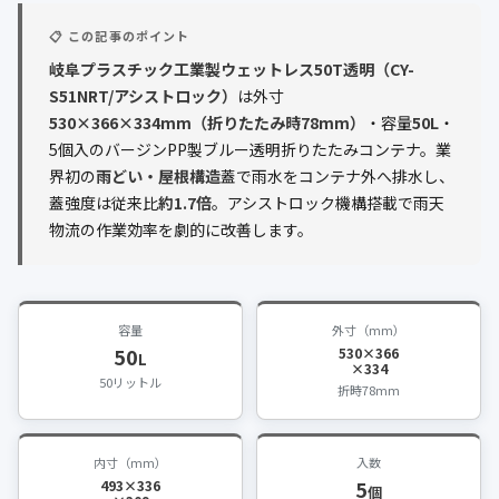
公式ブログ
📋 この記事のポイント
会社案内
岐阜プラスチック工業製ウェットレス50T透明（CY-
S51NRT/アシストロック）
は外寸
530×366×334mm（折りたたみ時78mm）
・容量
50L
・
🇺🇸
🇰🇷
🇹🇼
🇻🇳
5個入のバージンPP製ブルー透明折りたたみコンテナ。業
界初の
雨どい・屋根構造
蓋で雨水をコンテナ外へ排水し、
蓋強度は従来比
約1.7倍
。アシストロック機構搭載で雨天
物流の作業効率を劇的に改善します。
容量
外寸（mm）
50
530×366
L
×334
50リットル
折時78mm
内寸（mm）
入数
5
493×336
個