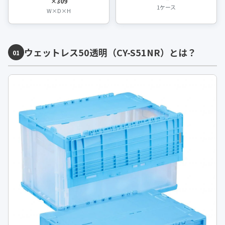
×309
1ケース
W×D×H
ウェットレス50透明（CY-S51NR）とは？
01