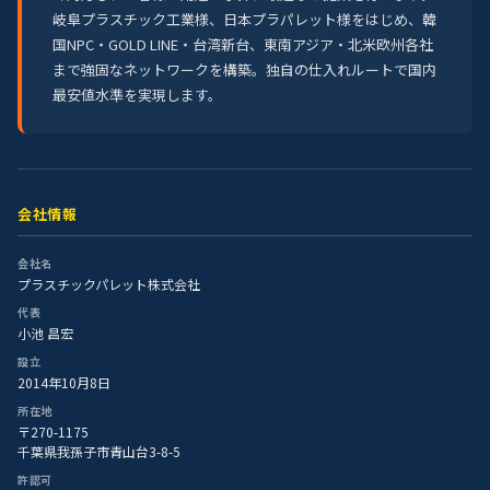
岐阜プラスチック工業様、日本プラパレット様をはじめ、韓
国NPC・GOLD LINE・台湾新台、東南アジア・北米欧州各社
まで強固なネットワークを構築。独自の仕入れルートで国内
最安値水準を実現します。
会社情報
会社名
プラスチックパレット株式会社
代表
小池 昌宏
設立
2014年10月8日
所在地
〒270-1175
千葉県我孫子市青山台3-8-5
許認可