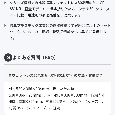
シリーズ横断での比較提案：
ウェットレス50透明の他、CF-
S51NR（軽量モデル）・標準折りたたみコンテナ50Lシリーズ
との比較・用途別の最適品番をご提案します。
岐阜プラスチック工業との直接連携：
業界歴20年以上のネット
ワークで、メーカー情報・新製品情報をいち早くご提供しま
す。
よくある質問（FAQ）
06
❓ ウェットレス50T透明（CY-S51NRT）の寸法・容量は？
外寸530×366×334mm（折りたたみ時：
530×366×78mm）、内寸493×336×309mm、有効内寸
493×336×304mm、容量50Lです。入数5個（1ケース）、
材質はバージンPP・ブルー透明。