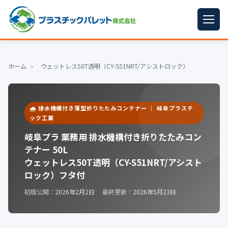
ホーム
ホーム
›
ウェットレス50T透明（CY-S51NRT/アシストロック）
パレットサイズ
▼
プラパレット
▼
🌧️ 排水機構付き薄型折りたたみコンテナー ｜ 岐阜プラスチ
コンテナ
ック工業
▼
岐阜プラ 業務用 排水機構付き折りたたみコン
中古パレット
テナー 50L
ウェットレス50T透明（CY-S51NRT/アシスト
再生原料
▼
ロック）フタ付
梱包資材
▼
初版公開：
2026年2月2日
最終更新：
2026年5月23日
イラン情勢まとめ
▼