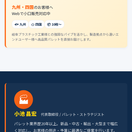
九州・四国
のお客様へ
Webで小口販売対応中
🐟 九州
🍊 四国
📦 10枚〜
岐阜プラスチック工業様との強固なパイプを活かし、製造拠点から遠いエ
ンドユーザー様へ高品質パレットを直接お届けします。
🏭
小池 昌宏
代表取締役 / パレット・ストラテジスト
パレット業界歴20年以上。新品・中古・輸出・大型まで幅広
く対応し、お客様の用途・予算に最適なご提案を行います。