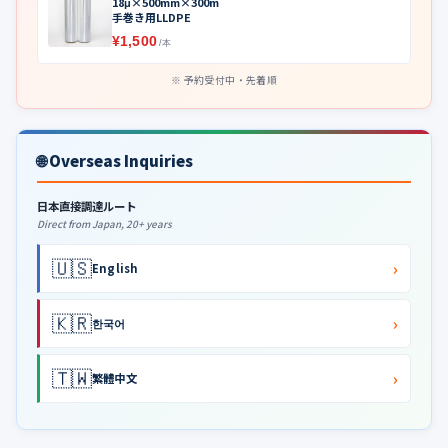
18μ×500mm×300m
手巻き用LLDPE
¥1,500
/本
予約受付中・先着順
🌐 Overseas Inquiries
日本直接調達ルート
Direct from Japan, 20+ years
🇺🇸
›
English
🇰🇷
›
한국어
🇹🇼
›
繁體中文