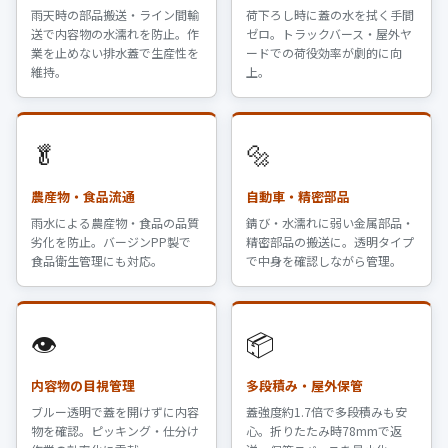
雨天時の部品搬送・ライン間輸
荷下ろし時に蓋の水を拭く手間
送で内容物の水濡れを防止。作
ゼロ。トラックバース・屋外ヤ
業を止めない排水蓋で生産性を
ードでの荷役効率が劇的に向
維持。
上。
🥬
🔩
農産物・食品流通
自動車・精密部品
雨水による農産物・食品の品質
錆び・水濡れに弱い金属部品・
劣化を防止。バージンPP製で
精密部品の搬送に。透明タイプ
食品衛生管理にも対応。
で中身を確認しながら管理。
👁️
📦
内容物の目視管理
多段積み・屋外保管
ブルー透明で蓋を開けずに内容
蓋強度約1.7倍で多段積みも安
物を確認。ピッキング・仕分け
心。折りたたみ時78mmで返