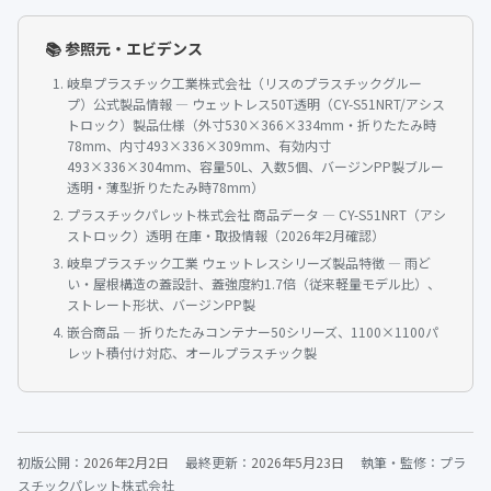
📚 参照元・エビデンス
岐阜プラスチック工業株式会社（リスのプラスチックグルー
プ）公式製品情報 — ウェットレス50T透明（CY-S51NRT/アシス
トロック）製品仕様（外寸530×366×334mm・折りたたみ時
78mm、内寸493×336×309mm、有効内寸
493×336×304mm、容量50L、入数5個、バージンPP製ブルー
透明・薄型折りたたみ時78mm）
プラスチックパレット株式会社 商品データ — CY-S51NRT（アシ
ストロック）透明 在庫・取扱情報（2026年2月確認）
岐阜プラスチック工業 ウェットレスシリーズ製品特徴 — 雨ど
い・屋根構造の蓋設計、蓋強度約1.7倍（従来軽量モデル比）、
ストレート形状、バージンPP製
嵌合商品 — 折りたたみコンテナー50シリーズ、1100×1100パ
レット積付け対応、オールプラスチック製
初版公開：
2026年2月2日
最終更新：
2026年5月23日
執筆・監修：プラ
スチックパレット株式会社