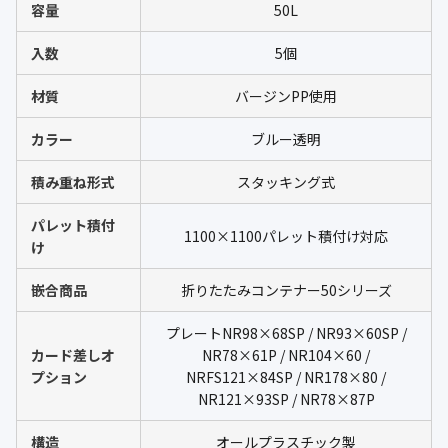
容量
50L
入数
5個
材質
バージンPP使用
カラー
ブルー透明
積み重ね形式
スタッキング式
パレット積付
1100×1100パレット積付け対応
け
嵌合商品
折りたたみコンテナー50シリーズ
プレートNR98×68SP / NR93×60SP /
カード差しオ
NR78×61P / NR104×60 /
プション
NRFS121×84SP / NR178×80 /
NR121×93SP / NR78×87P
構造
オールプラスチック製