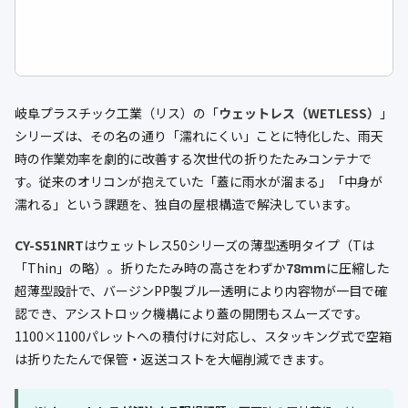
岐阜プラスチック工業（リス）の「
ウェットレス（WETLESS）
」
シリーズは、その名の通り「濡れにくい」ことに特化した、雨天
時の作業効率を劇的に改善する次世代の折りたたみコンテナで
す。従来のオリコンが抱えていた「蓋に雨水が溜まる」「中身が
濡れる」という課題を、独自の屋根構造で解決しています。
CY-S51NRT
はウェットレス50シリーズの薄型透明タイプ（Tは
「Thin」の略）。折りたたみ時の高さをわずか
78mm
に圧縮した
超薄型設計で、バージンPP製ブルー透明により内容物が一目で確
認でき、アシストロック機構により蓋の開閉もスムーズです。
1100×1100パレットへの積付けに対応し、スタッキング式で空箱
は折りたたんで保管・返送コストを大幅削減できます。