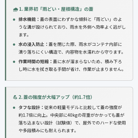
🌧️ 1. 業界初「雨どい・屋根構造」の蓋
排水機能：
蓋の表面にわずかな傾斜と「雨どい」のよ
うな溝が設けられており、雨水を外側へ効率よく逃がし
ます。
水の浸入防止：
蓋を閉じた際、雨水がコンテナ内部に
滴り落ちにくい構造で、内容物を水濡れから守ります。
作業時間の短縮：
蓋に水が溜まらないため、積み下ろ
し時に水を拭き取る手間が省け、作業が止まりません。
💪 2. 蓋の強度が大幅アップ（約1.7倍）
タフな設計：
従来の軽量モデルと比較して蓋の強度が
約1.7倍に向上。中央部に40kgの荷重がかかっても蓋が
落ち込まない設計（試験値）で、屋外でのハードな使用
や多段積みにも耐えられます。