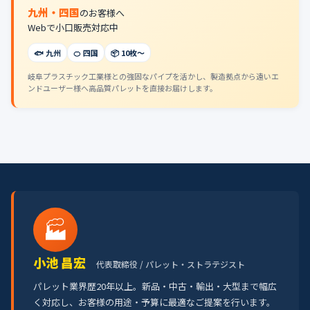
九州・四国
のお客様へ
Webで小口販売対応中
🐟 九州
🍊 四国
📦 10枚〜
岐阜プラスチック工業様との強固なパイプを活かし、製造拠点から遠いエ
ンドユーザー様へ高品質パレットを直接お届けします。
🏭
小池 昌宏
代表取締役 / パレット・ストラテジスト
パレット業界歴20年以上。新品・中古・輸出・大型まで幅広
く対応し、お客様の用途・予算に最適なご提案を行います。