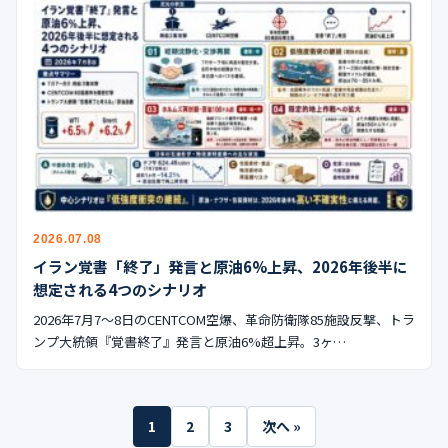
2026.07.08
イラン覚書「終了」発言と原油6%上昇、2026年後半に
想定される4つのシナリオ
2026年7月7〜8日のCENTCOM空爆、革命防衛隊85施設反撃、トラ
ンプ大統領『覚書終了』発言と原油6%超上昇。3ヶ…
投
1
2
3
次へ »