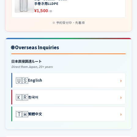
手巻き用LLDPE
¥1,500
/本
予約受付中・先着順
🌐 Overseas Inquiries
日本直接調達ルート
Direct from Japan, 20+ years
🇺🇸
›
English
🇰🇷
›
한국어
🇹🇼
›
繁體中文