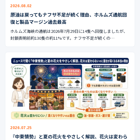
公式ブログ
2026.08.02
原油は戻ってもナフサ不足が続く理由、ホルムズ通航回
会社案内
復と製品マージン過去最高
ホルムズ海峡の通航は2026年7月29日に14隻へ回復しましたが、
🇺🇸
🇰🇷
🇹🇼
🇻🇳
封鎖表明前約130隻の約11%です。ナフサ不足が続くの…
2026.07.25
『中東情勢』と夏の花火をやさしく解説、花火は変わら