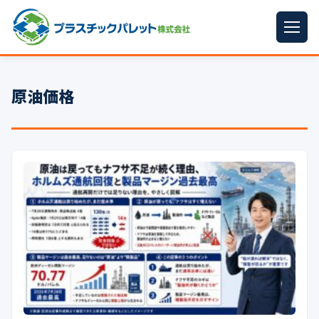
ホーム
原油価格
パレットサイズ
▼
プラパレット
▼
コンテナ
▼
中古パレット
再生原料
▼
梱包資材
▼
イラン情勢まとめ
▼