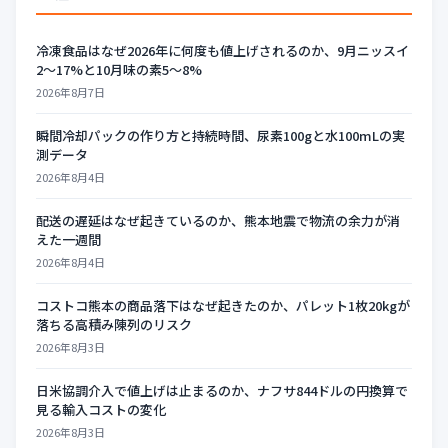
冷凍食品はなぜ2026年に何度も値上げされるのか、9月ニッスイ
2〜17%と10月味の素5〜8%
2026年8月7日
瞬間冷却パックの作り方と持続時間、尿素100gと水100mLの実
測データ
2026年8月4日
配送の遅延はなぜ起きているのか、熊本地震で物流の余力が消
えた一週間
2026年8月4日
コストコ熊本の商品落下はなぜ起きたのか、パレット1枚20kgが
落ちる高積み陳列のリスク
2026年8月3日
日米協調介入で値上げは止まるのか、ナフサ844ドルの円換算で
見る輸入コストの変化
2026年8月3日