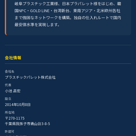
岐阜プラスチック工業様、日本プラパレット様をはじめ、韓
国NPC・GOLD LINE・台湾新台、東南アジア・北米欧州各社
まで強固なネットワークを構築。独自の仕入れルートで国内
最安値水準を実現します。
会社情報
会社名
プラスチックパレット株式会社
代表
小池 昌宏
設立
2014年10月8日
所在地
〒270-1175
千葉県我孫子市青山台3-8-5
許認可