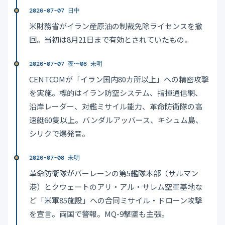
2026-07-07 日中
米財務省がイラン産原油の制裁免除ライセンスを撤
回。当初は8月21日まで有効とされていたもの。
2026-07-07 夜〜08 未明
CENTCOMが「イラン国内80カ所以上」への精密攻撃
を実施。標的はイラン防空システム、指揮通信網、
沿岸レーダー、対艦ミサイル能力、革命防衛隊の高
速艇60隻以上。バンダルアッバース、キシュム島、
シリクで爆発音。
2026-07-08 未明
革命防衛隊がバーレーンの第5艦隊本部（サルマン
港）とクウェートのアリ・アル・サレム空軍基地な
ど「米軍85施設」への合同ミサイル・ドローン攻撃
を宣言。両国で警報。MQ-9撃墜も主張。