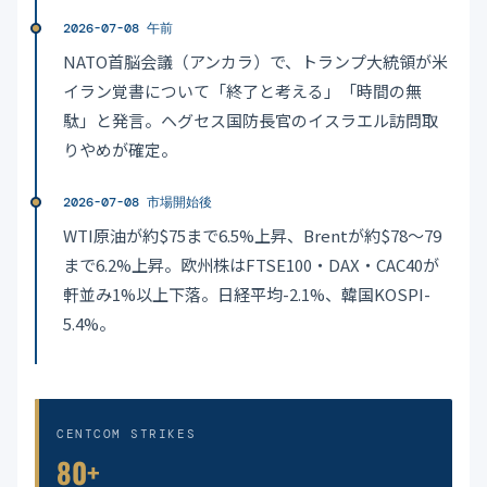
2026-07-08 午前
NATO首脳会議（アンカラ）で、トランプ大統領が米
イラン覚書について「終了と考える」「時間の無
駄」と発言。ヘグセス国防長官のイスラエル訪問取
りやめが確定。
2026-07-08 市場開始後
WTI原油が約$75まで6.5%上昇、Brentが約$78〜79
まで6.2%上昇。欧州株はFTSE100・DAX・CAC40が
軒並み1%以上下落。日経平均-2.1%、韓国KOSPI-
5.4%。
CENTCOM STRIKES
80+