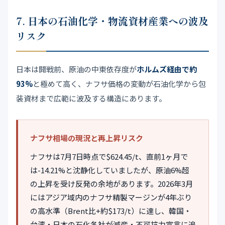
7. 日本の石油化学・物流資材産業への波及
リスク
日本は開戦前、原油の中東依存度が
ホルムズ経由で約
93%
と極めて高く、ナフサ価格の変動が石油化学から包
装資材まで広範に波及する構造にあります。
ナフサ相場の現況と再上昇リスク
ナフサは7月7日時点で$624.45/t、直前1ヶ月で
は-14.21%と沈静化していましたが、原油6%超
の上昇を受け反発の余地があります。2026年3月
にはアジア域内のナフサ精製マージンが4年ぶり
の高水準（Brent比+約$173/t）に達し、韓国・
台湾・日本の石化各社が減産・不可抗力宣言に追