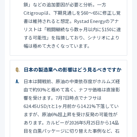
鎖」などの追加要因が必要と分析。一方
Citigroupは、下期見通しを$60〜65に修正し覚
書は維持されると想定。Rystad Energyのアナ
リストは「戦闘継続なら数ヶ月以内に$150に達
する可能性」を指摘しており、シナリオにより
幅は極めて大きくなっています。
日本の製造業への影響はどう見るべきですか
日本は開戦前、原油の中東依存度がホルムズ経
由で約93%と極めて高く、ナフサ価格は直接影
響を受けます。7月7日時点でナフサは
624.45USD/tと1ヶ月前から14.21%下落してい
ますが、原油6%超上昇を受け反発の可能性が
あります。カルビーが2026年5月25日から14品
目を白黒パッケージに切り替えた事例など、石