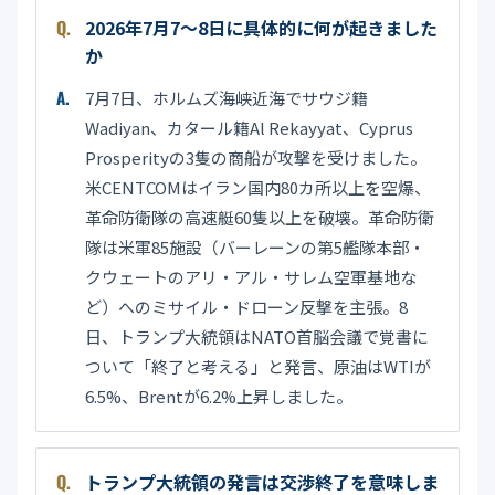
2026年7月7〜8日に具体的に何が起きました
か
7月7日、ホルムズ海峡近海でサウジ籍
Wadiyan、カタール籍Al Rekayyat、Cyprus
Prosperityの3隻の商船が攻撃を受けました。
米CENTCOMはイラン国内80カ所以上を空爆、
革命防衛隊の高速艇60隻以上を破壊。革命防衛
隊は米軍85施設（バーレーンの第5艦隊本部・
クウェートのアリ・アル・サレム空軍基地な
ど）へのミサイル・ドローン反撃を主張。8
日、トランプ大統領はNATO首脳会議で覚書に
ついて「終了と考える」と発言、原油はWTIが
6.5%、Brentが6.2%上昇しました。
トランプ大統領の発言は交渉終了を意味しま