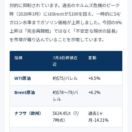
対的に抑制されています。過去のホルムズ危機のピーク
時（2026年3月）にはBrentが$100を超え、一時的に$4/
ガロン水準までガソリン価格が上昇しました。今回の6%
上昇は「完全再開戦」ではなく「不安定な現状の延長」
を市場が織り込んでいることを示唆しています。
指標
7月8日終値近
変動
特記
辺
WTI原油
約$75/バレル
+6.5%
6月
Brent原油
約$78〜79/バ
+6.2%
2週
レル
ナフサ（欧州）
$624.45/t（7/
過去1ヶ
原油
7時点）
月-14.21%