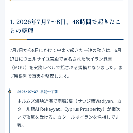
1. 2026年7月7〜8日、48時間で起きたこ
との整理
7月7日から8日にかけて中東で起きた一連の動きは、6月
17日にヴェルサイユ宮殿で署名された米イラン覚書
（MOU）を実務レベルで揺さぶる規模となりました。ま
ず時系列で事実を整理します。
2026-07-07 早朝〜午前
ホルムズ海峡近海で商船3隻（サウジ籍Wadiyan、カ
タール籍Al Rekayyat、Cyprus Prosperity）が相次
いで攻撃を受ける。カタールはイランを名指しで非
難。