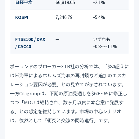
日経平均
66,819.05
-2.1%
半導
KOSPI
7,246.79
-5.4%
Sam
大幅
FTSE100 / DAX
—
いずれも
石油
/ CAC40
-0.8〜-1.1%
Sh
ポーランドのブローカーXTB社の分析では、「$80超えに
は米海軍によるホルムズ海峡の再封鎖など追加のエスカ
レーション要因が必要」との見立てが示されています。
一方Citigroupは、下期の原油見通しを$60〜65に修正し
つつ「MOUは維持され、数ヶ月以内に本合意に発展す
る」との想定を維持しています。市場の中心シナリオ
は、依然として「衝突と交渉の同時進行」です。