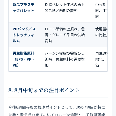
新品プラスチ
樹脂ペレット価格の再上
中長期リプ
ックパレット
昇余地／納期の変動
討、中古パ
討
PPバンド／ス
ロール単価の上振れ、色
使用量の見
トレッチフィ
調・グレード品目の供給
の比較採用
ルム
変動
再生樹脂原料
バージン樹脂の需給ひっ
再生原料の
（EPS・PP・
迫時、再生原料の需要増
線化、リサ
PE）
加
価
8. 8月中旬までの注目ポイント
今後6週間程度の観測ポイントとして、次の7項目が特に
重要と考えられます。いずれも一次情報として観測可能