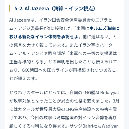
5-2. Al Jazeera（湾岸・イラン視点）
Al Jazeeraは、イラン国会安全保障委員会のエブラヒ
ム・アジジ委員長がXに投稿した「米国は
ホルムズ海峡に
おける新たなイラン体制を承認せよ
。他に道はない」と
の発言を大きく報じています。またイラン軍のハータ
ム・アル・アンビヤ司令部が「米軍への一切の支援源は
正当な標的となる」との声明を出したことも伝えられて
おり、GCC諸国への圧力ラインが再構築されつつあるこ
とが窺えます。
とりわけカタールにとっては、自国のLNG船Al Rekayyat
が攻撃対象となったことが局面の性格を変えました。3月
にはカタールが世界最大級のLNG生産施設への被害を受
けており、今回の攻撃は湾岸諸国の対イラン姿勢を再び
厳しくする材料になり得ます。サウジBahri社もWadiyan