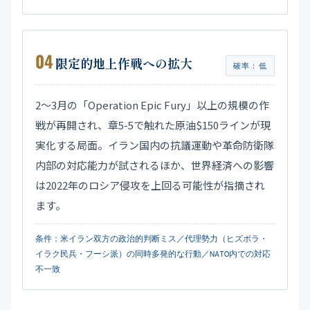
04
限定的地上作戦への拡大
確率：低
2〜3月の「Operation Epic Fury」以上の規模の作
戦が再開され、章5-5で触れた原油$150ラインが現
実化する局面。イラン国内の抗議運動や革命防衛隊
内部の対応能力が試されるほか、世界経済への影響
は2022年のロシア侵攻を上回る可能性が指摘され
ます。
条件：米イラン双方の政治的判断ミス／代理勢力（ヒズボラ・
イラク民兵・フーシ派）の同時多発的な行動／NATO内での対応
不一致