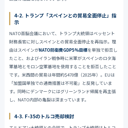
4-2. トランプ「スペインとの貿易全面停止」指
示
NATO首脳会議において、トランプ大統領はベッセント
財務長官に対しスペインとの貿易全面停止を再指示。理
由はスペインが
NATO防衛費GDP5%目標
を単独で拒否し
たこと、およびイラン戦争時に米軍がスペインのロタ海
軍基地とモロン空軍基地を使用することを拒否したこと
です。米西間の貿易は年間約$470億（2025年）。EUは
「加盟国単独での通商措置は不可能」と反発していま
す。同時にデンマークにはグリーンランド帰属を再主張
し、NATO内部の亀裂は深まっています。
4-3. F-35のトルコ売却検討
エルドアン大統領との会談で、トランプ大統領はトルコ