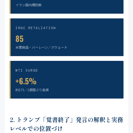
イラン国内標的数
IRGC RETALIATION
85
米軍施設・バーレーン／クウェート
WTI SURGE
+6.5%
約$75／2週間ぶり高値
2. トランプ「覚書終了」発言の解釈と実務
レベルでの位置づけ