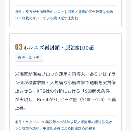
条件：双方が全面戦争のコストを回避／覚書の完全破棄は先送
り／制裁のオン・オフを繰り返す圧力戦
03
ホルムズ再封鎖・原油$100超
確率：低〜中
米海軍が海峡ブロック運用を再導入、あるいはイラ
ン側が機雷敷設・大規模な小艇攻撃で通航を実質停
止させる。XTB社の分析における「$80超え条件」
が実現し、Brentが3月ピーク圏（$100〜120）へ再
上昇。
条件：カタールLNG施設等への追加攻撃／米海軍の護送強化がイ
ラン攻撃を誘発／中露拒否権による国連対応の膠着