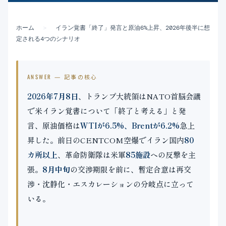
公式ブログ
ホーム
＞
イラン覚書「終了」発言と原油6%上昇、2026年後半に想
会社案内
定される4つのシナリオ
🇺🇸
🇰🇷
🇹🇼
🇻🇳
ANSWER — 記事の核心
2026年7月8日
、トランプ大統領はNATO首脳会議
で米イラン覚書について「終了と考える」と発
言、原油価格は
WTIが6.5%、Brentが6.2%
急上
昇した。前日のCENTCOM空爆でイラン国内
80
カ所以上
、革命防衛隊は米軍
85施設
への反撃を主
張。
8月中旬
の交渉期限を前に、暫定合意は再交
渉・沈静化・エスカレーションの分岐点に立って
いる。