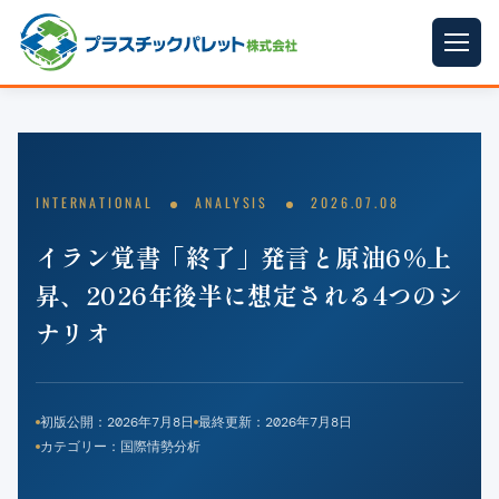
ホーム
パレットサイズ
▼
INTERNATIONAL
ANALYSIS
2026.07.08
プラパレット
▼
イラン覚書「終了」発言と原油6%上
コンテナ
▼
昇、2026年後半に想定される4つのシ
中古パレット
ナリオ
再生原料
▼
梱包資材
▼
初版公開：
2026年7月8日
最終更新：
2026年7月8日
カテゴリー：国際情勢分析
イラン情勢まとめ
▼