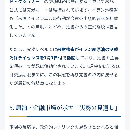
ド・クシュナー
」の交渉継続は許可すると述べており、
公式には交渉ルートは維持されています。イラン外務省
も「米国とイスラエルの行動が合意の中核的要素を無効
化した」との声明にとどめ、覚書からの正式離脱は宣言
していません。
ただし、実務レベルでは
米財務省がイラン産原油の制裁
免除ライセンスを7月7日付で撤回
しており、覚書の主要
条項の一つが既に無効化されています。8月中旬に迫る60
日交渉期限までに、この状態を再び覚書の枠内に戻せる
かが最初の分岐点になります。
3. 原油・金融市場が示す「実勢の見通し」
市場の反応は、政治的レトリックの過激さと比べると相