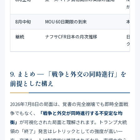
かの分
8月中旬
MOU 60日期限の到来
本合意
継続
ナフサCFR日本の月次推移
日本製
クト
9. まとめ — 「戦争と外交の同時進行」を
前提とした構え
2026年7月8日の局面は、覚書の完全崩壊でも即時全面戦
争でもなく、
「戦争と外交が同時進行する不安定な均
衡」
が可視化された局面と理解されます。トランプ大統
領の「終了」発言はレトリックとしての強度が高い一