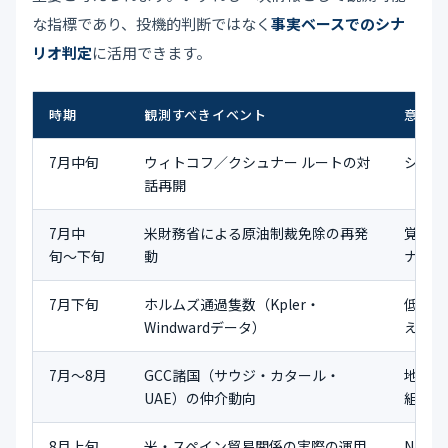
な指標であり、投機的判断ではなく
事実ベースでのシナ
リオ判定
に活用できます。
時期
観測すべきイベント
意味す
7月中旬
ウィトコフ／クシュナー ルートの対
シナリ
話再開
7月中
米財務省による原油制裁免除の再発
覚書実
旬〜下旬
動
ナル
7月下旬
ホルムズ通過隻数（Kpler・
低強度
Windwardデータ）
える影
7月〜8月
GCC諸国（サウジ・カタール・
地域安
UAE）の仲介動向
組み
8月上旬
米・スペイン貿易関係の実際の運用
NAT