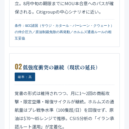
立。8月中旬の期限までにMOU本合意へのパスが確
保される。Citigroupの中心シナリオに近い。
条件：GCC諸国（サウジ・カタール・バーレーン・クウェート）
の仲介圧力／原油制裁免除の再発動／ホルムズ通過ルールの相
互妥協
02
低強度衝突の継続（現状の延長）
確率：高
覚書の形式は維持されつつ、月に1〜2回の商船攻
撃・限定空爆・報復サイクルが継続。ホルムズの通
航量はプレ戦争水準（100隻超/日）を回復せず、原
油は$70〜85レンジで推移。CSIS分析の「イラン承
認ルート運用」が定着化。