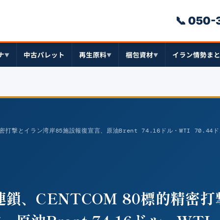
📞 050
ナ
中古パレット
再生原料
梱包資材
イラン情勢ま
▼
▼
▼
打撃とイラン湾岸85施設報復宣言、原油Brent 74.16ドル・WTI 70.44
鎖、CENTCOM 80標的精密打