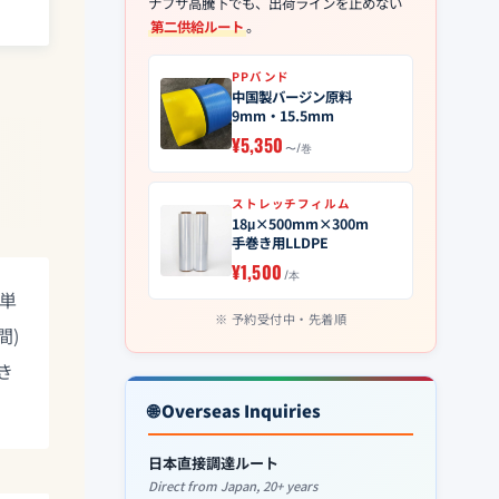
ナフサ高騰下でも、出荷ラインを止めない
第二供給ルート
。
PPバンド
中国製バージン原料
9mm・15.5mm
¥5,350
〜/巻
ストレッチフィルム
18μ×500mm×300m
手巻き用LLDPE
¥1,500
/本
。単
予約受付中・先着順
間)
き
🌐 Overseas Inquiries
日本直接調達ルート
Direct from Japan, 20+ years