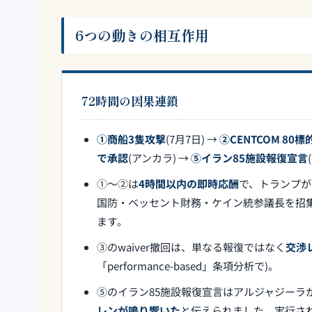
6つの動きの相互作用
72時間の因果連鎖
①商船3隻攻撃
(7月7日) →
②CENTCOM 80
で承認
(アンカラ) →
⑤イラン85施設報復宣言
①〜②は
4時間以内の即時応酬
で、トランプが
国防・ベッセント財務・ケイン統参議長を招集し承認
ます。
③のwaiver撤回は、単なる報復ではなく
交渉
「performance-based」条項分析で)。
⑤のイラン85施設報復宣言はアルジャジーラ
レンが鳴り響いた
と伝えられました。実行さ