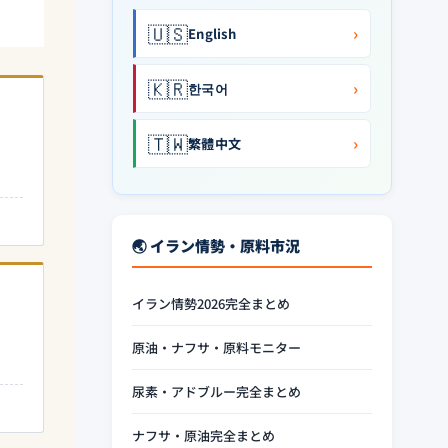
🇺🇸
›
English
🇰🇷
›
한국어
🇹🇼
›
繁體中文
🌏 イラン情勢・原料市況
イラン情勢2026完全まとめ
原油・ナフサ・原料モニター
尿素・アドブルー完全まとめ
ナフサ・原油完全まとめ