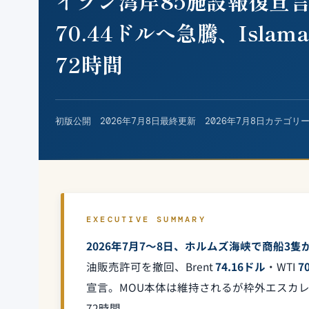
イラン湾岸85施設報復宣言、原
70.44ドルへ急騰、Isla
72時間
初版公開
2026年7月8日
最終更新
2026年7月8日
カテゴリ
EXECUTIVE SUMMARY
2026年7月7〜8日、ホルムズ海峡で商船3
油販売許可を撤回、Brent
74.16ドル
・WTI
7
宣言。MOU本体は維持されるが枠外エスカレ
72時間。