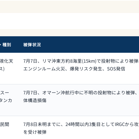
・種別
被弾状況
(液化天
7月7日、リマ沖東方約8海里(15km)で投射物により被
ス)
エンジンルーム火災、爆発リスク発生、SOS発信
(スー
7月7日、オマーン沖航行中に不明の投射物により被弾
タンカ
体構造損傷
(民間
7月8日未明までに、24時間以内3隻目としてIRGCから
を受け被弾