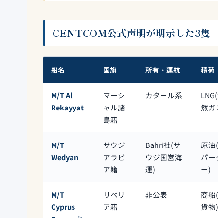
CENTCOM公式声明が明示した3隻
船名
国旗
所有・運航
積荷
M/T Al
マーシ
カタール系
LNG
Rekayyat
ャル諸
然ガ
島籍
M/T
サウジ
Bahri社(サ
原油
Wedyan
アラビ
ウジ国営海
パー
ア籍
運)
ー)
M/T
リベリ
非公表
商船
Cyprus
ア籍
貨物)