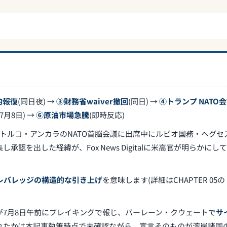
標的報復
(同日夜) →
③財務省waiver撤回
(同日) →
④トランプ NATO
(7月8日) →
⑥原油市場急騰
(即時反応)
トルコ・アンカラのNATO首脳会議に出席中にルビオ国務・ヘグセ
を出した経緯が、Fox News Digitalに米高官が明らかにし
レバレッジの構造的な引き上げ
を意味します(詳細はCHAPTER 05の
が7月8日午前にブレイキングで報じ、バーレーン・クウェートで
サ
れたかは本記事執筆時点で未確認ながら、宣言そのものが湾岸諸国