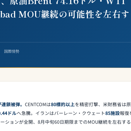
油Brent 74.16ドル・WTI
mabad MOU継続の可能性を左右
ー 国際情勢
隻が連鎖被弾。
CENTCOMは
80標的以上
を精密打撃、米財務省は原
0.44ドル
へ急騰。イランはバーレーン・クウェート
85施設
報復
ーションが全開、8月中旬60日期限までのMOU継続を左右する