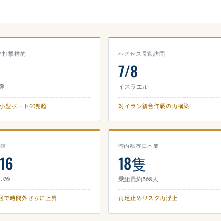
OM打撃標的
ヘグセス長官訪問
7/8
弾
イスラエル
C小型ボート60隻超
対イラン統合作戦の再構築
終値
湾内残存日本船
.16
18隻
.0%
乗組員約500人
r撤回で時間外さらに上昇
再足止めリスク再浮上