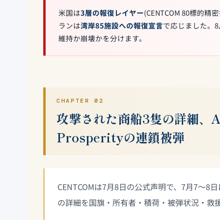
米国は
3層の報復レイヤー
(CENTCOM 80標
ランは
湾岸85施設への報復宣言
で応じました。8
維持か崩壊かを分けます。
CHAPTER 02
攻撃された商船3隻の詳細、Al R
Prosperityの連鎖被弾
CENTCOMは7月8日の公式声明で、7月7
の詳細を国旗・所有者・積荷・被弾状況・救援