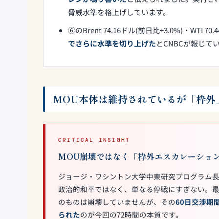
脅威水準を格上げしています。
⑥のBrent 74.16ドル(前日比+3.0%)・WTI
でさらに水準を切り上げた
とCNBCが報じて
MOU本体は維持されているが「枠外
CRITICAL INSIGHT
MOU崩壊ではなく「枠外エスカレーショ
ジョージ・ワシントン大学中東研究プログラム長
政治的和平ではなく、単なる停戦にすぎない。最終合
のものは崩壊していませんが、その
60日交渉期
られた
のが今回の72時間の本質です。