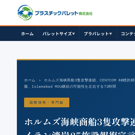
ホーム
パレットサイズ
プラパレット
コンテ
▼
▼
ホーム
＞ ホルムズ海峡商船3隻攻撃連鎖、CENTCOM 80標的精密
騰、Islamabad MOU継続の可能性を左右する72時間
国際情勢・専門版
ホルムズ海峡商船3隻攻撃連