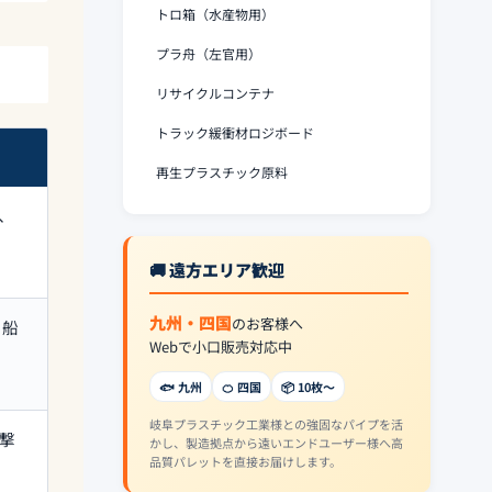
トロ箱（水産物用）
プラ舟（左官用）
リサイクルコンテナ
トラック緩衝材ロジボード
再生プラスチック原料
弾、
🚚 遠方エリア歓迎
九州・四国
のお客様へ
、船
Webで小口販売対応中
🐟 九州
🍊 四国
📦 10枚〜
岐阜プラスチック工業様との強固なパイプを活
攻撃
かし、製造拠点から遠いエンドユーザー様へ高
品質パレットを直接お届けします。