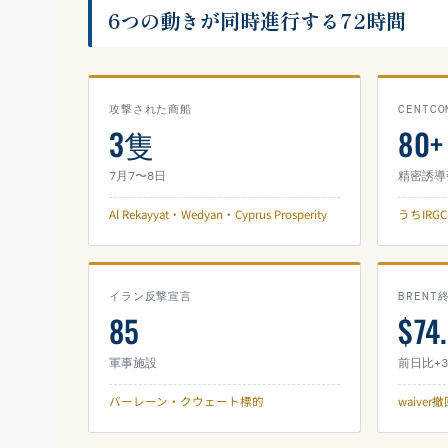
6つの動きが同時進行する72時間
攻撃された商船
CENTC
3隻
80+
7月7〜8日
精密誘導
Al Rekayyat・Wedyan・Cyprus Prosperity
うちIRG
イラン反撃宣言
BRENT
85
$74
軍事施設
前日比+3
バーレーン・クウェート標的
waive