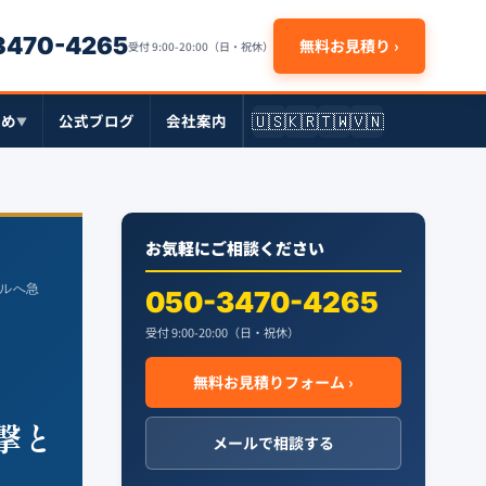
-3470-4265
無料お見積り ›
受付 9:00-20:00（日・祝休）
🇺🇸
🇰🇷
🇹🇼
🇻🇳
とめ
公式ブログ
会社案内
▼
お気軽にご相談ください
ドルへ急
050-3470-4265
受付 9:00-20:00（日・祝休）
無料お見積りフォーム ›
撃と
メールで相談する