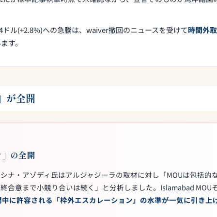
 70.44ドル(+2.8%)への急騰は、waiver撤回のニュースを受けて
時間外取
います。
」が全開
ン」の全開
シナ・アゾディ氏はアルジャジーラの取材に対し「MOUは包括的
意まで小競り合いは続く」と分析しました。Islamabad MOU
間中に許容される「枠外エスカレーション」の水準が一気に引き上