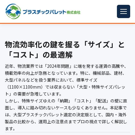
ホーム
物流効率化の鍵を握る「サイズ」と
パレットサイズ
▼
「コスト」の最適解
プラパレット
▼
近年、物流業界では「2024年問題」に端を発する運賃の高騰や、
コンテナ
▼
積載効率の向上が急務となっています。特に、機械部品、建材、
大型パネルなどを扱う業界において、標準サイズ
中古パレット
（1100×1100mm）では収まらない「大型・特殊サイズパレッ
ト」の需要が急増しています。
再生原料
▼
しかし、特殊サイズゆえの「納期」「コスト」「配送」の壁に直
面し、導入に踏み切れないケースも少なくありません。本記事で
梱包資材
▼
は、大型プラスチックパレット選定の決定版として、国内・海外
製品の比較から、運用上の注意点までプロの視点で詳しく解説し
イラン情勢まとめ
▼
ます。