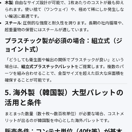
木製
: 自由なサイズ設計が可能で、1枚あたりのコストが最も抑え
られます。使い捨て（ワンウェイ）や、極めて稀にしか発生しな
い輸送に最適です。
スチール
: 圧倒的な強度と耐久性を誇ります。長期の社内循環や、
超重量物の保管にはスチールが適しています。
プラスチック製が必須の場合：組立式（ジ
ョイント式）
「どうしても衛生面や輸出の関係でプラスチックが良い」という
場合は、
組立式プラスチックパレット
をご提案します。複数のパ
ーツを組み合わせることで、金型サイズを超えた巨大な床面積を
確保することが可能です。
5. 海外製（韓国製）大型パレットの
活用と条件
まとまった数量（数十枚〜数百枚単位）が必要な場合、コストメ
リットが出るのが韓国製を中心とした海外パレットです。
販売条件：コンテナ単位（40ft等）が基本