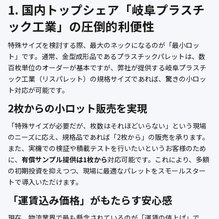
1. 国内トップシェア「岐阜プラスチ
公式ブログ
ック工業」の圧倒的利便性
会社案内
特殊サイズを検討する際、最大のネックになるのが「最小ロッ
ト」です。通常、金型成形品であるプラスチックパレットは、数
🇺🇸
🇰🇷
🇹🇼
🇻🇳
百枚単位のオーダーが基本ですが、弊社が提供する岐阜プラスチ
ック工業（リスパレット）の規格サイズであれば、驚きの小ロッ
ト対応が可能です。
2枚からの小ロット販売を実現
「特殊サイズが必要だが、枚数はそれほどいらない」という現場
のニーズに応え、規格品であれば「2枚から」の販売を承ります。
また、実機での検証や積載テストを行いたいというお客様のため
に、
有償サンプル提供は1枚から
対応可能です。これにより、多額
の初期投資を抑えつつ、現場に最適なパレットをスモールスター
トで導入いただけます。
「運賃込み価格」がもたらす安心感
現在、物流業界で最も懸念されているのが「運賃の値上げ」で