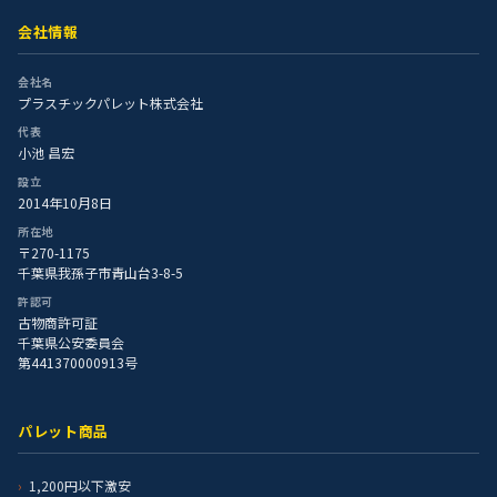
会社情報
会社名
プラスチックパレット株式会社
代表
小池 昌宏
設立
2014年10月8日
所在地
〒270-1175
千葉県我孫子市青山台3-8-5
許認可
古物商許可証
千葉県公安委員会
第441370000913号
パレット商品
1,200円以下激安