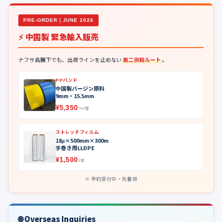
PRE-ORDER｜JUNE 2026
⚡ 中国製 緊急輸入販売
ナフサ高騰下でも、出荷ラインを止めない
第二供給ルート
。
PPバンド
中国製バージン原料
9mm・15.5mm
¥5,350
〜/巻
ストレッチフィルム
18μ×500mm×300m
手巻き用LLDPE
¥1,500
/本
予約受付中・先着順
🌐 Overseas Inquiries