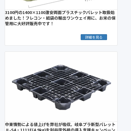
3100円の1400×1100激安両面プラスチックパレット取扱始
めました！フレコン・紙袋の輸出ワンウェイ用に、お米の保
管用に大好評販売中です！
詳細を見る
中東情勢による値上げを弊社が吸収。岐阜プラ新型パレット
JL-S4・1111E(4.9kg)を利益度外視の導入支援キャンペーン