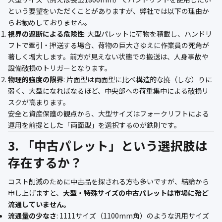
という要望をいただくことがありますが、弊社では以下の理由か
らお勧めしておりません。
視界の遮断による危険性
: 大型パレットに荷物を積載し、ハンドリ
フトで牽引・押送する場合、荷物の巨大さゆえに作業員の死角が
著しく増大します。前方が見えない状態での搬送は、人身事故や
設備破損のトリガーとなります。
物理的強度の限界
: 片面型は両面型に比べ構造的な撓（しな）りに
弱く、大型になればなるほど、中央部への荷重集中による破損リ
スクが高まります。
安全と資産保護の観点から、大型サイズはフォークリフトによる
運用を前提とした「両面型」を選択するのが鉄則です。
3. 「中古パレット」という選択肢は
存在するか？
コスト削減のために中古品を探される方も多いですが、結論から
申し上げますと、
大型・特殊サイズの中古パレットは市場に殆ど
流通していません。
流通量の少なさ
: 1111サイズ（1100mm角）のような汎用サイズ