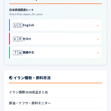
日本直接調達ルート
Direct from Japan, 20+ years
🇺🇸
›
English
🇰🇷
›
한국어
🇹🇼
›
繁體中文
🌏 イラン情勢・原料市況
イラン情勢2026完全まとめ
原油・ナフサ・原料モニター