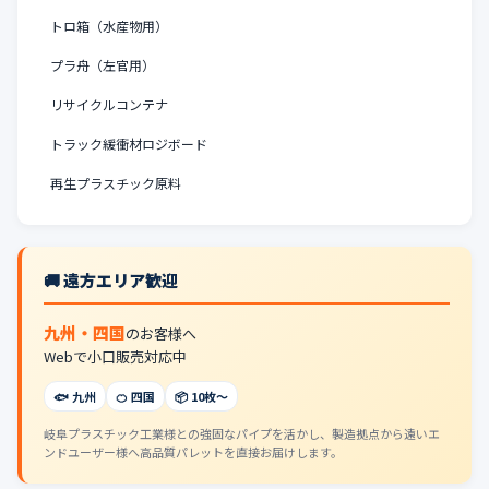
トロ箱（水産物用）
プラ舟（左官用）
リサイクルコンテナ
トラック緩衝材ロジボード
再生プラスチック原料
🚚 遠方エリア歓迎
九州・四国
のお客様へ
Webで小口販売対応中
🐟 九州
🍊 四国
📦 10枚〜
岐阜プラスチック工業様との強固なパイプを活かし、製造拠点から遠いエ
ンドユーザー様へ高品質パレットを直接お届けします。