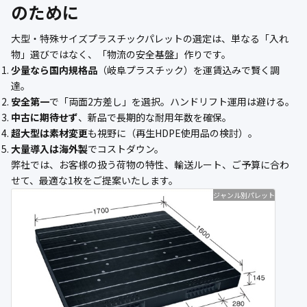
のために
大型・特殊サイズプラスチックパレットの選定は、単なる「入れ
物」選びではなく、「物流の安全基盤」作りです。
少量なら国内規格品
（岐阜プラスチック）を運賃込みで賢く調
達。
安全第一
で「両面2方差し」を選択。ハンドリフト運用は避ける。
中古に期待せず
、新品で長期的な耐用年数を確保。
超大型は素材変更
も視野に（再生HDPE使用品の検討）。
大量導入は海外製
でコストダウン。
弊社では、お客様の扱う荷物の特性、輸送ルート、ご予算に合わ
せて、最適な1枚をご提案いたします。
ジャンル別パレット