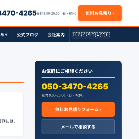
-3470-4265
無料お見積り ›
受付 9:00-20:00（日・祝休）
🇺🇸
🇰🇷
🇹🇼
🇻🇳
とめ
公式ブログ
会社案内
▼
お気軽にご相談ください
050-3470-4265
受付 9:00-20:00（日・祝休）
無料お見積りフォーム ›
裏側には、
メールで相談する