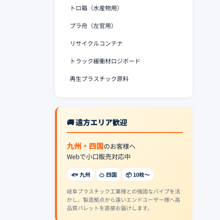
トロ箱（水産物用）
プラ舟（左官用）
リサイクルコンテナ
トラック緩衝材ロジボード
再生プラスチック原料
🚚 遠方エリア歓迎
九州・四国
のお客様へ
Webで小口販売対応中
🐟 九州
🍊 四国
📦 10枚〜
岐阜プラスチック工業様との強固なパイプを活
かし、製造拠点から遠いエンドユーザー様へ高
品質パレットを直接お届けします。