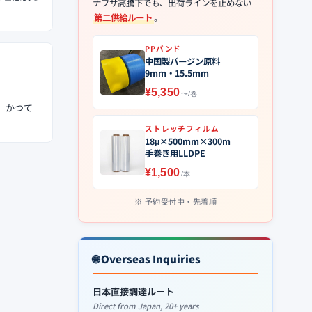
ナフサ高騰下でも、出荷ラインを止めない
第二供給ルート
。
PPバンド
中国製バージン原料
9mm・15.5mm
¥5,350
〜/巻
、かつて
ストレッチフィルム
18μ×500mm×300m
手巻き用LLDPE
¥1,500
/本
予約受付中・先着順
🌐 Overseas Inquiries
日本直接調達ルート
Direct from Japan, 20+ years