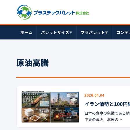
ホーム
パレットサイズ
プラパレット
コンテ
▼
▼
原油高騰
2026.04.04
イラン情勢と100
日本の食卓の象徴である納
中東の戦火、北米の…