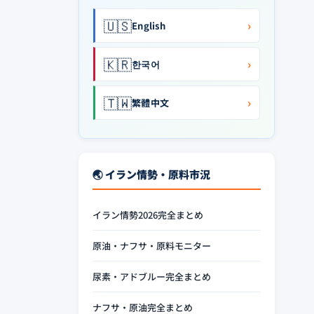
🇺🇸
›
English
🇰🇷
›
한국어
🇹🇼
›
繁體中文
🌏 イラン情勢・原料市況
イラン情勢2026完全まとめ
原油・ナフサ・原料モニター
尿素・アドブルー完全まとめ
ナフサ・原油完全まとめ