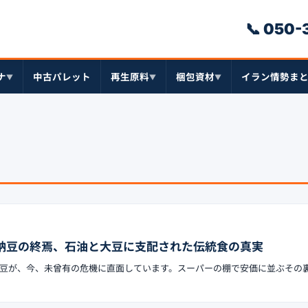
📞 050
ナ
中古パレット
再生原料
梱包資材
イラン情勢ま
▼
▼
▼
円納豆の終焉、石油と大豆に支配された伝統食の真実
豆が、今、未曾有の危機に直面しています。スーパーの棚で安価に並ぶその