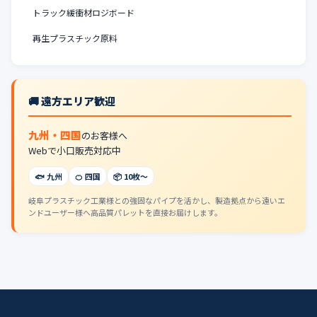
トラック緩衝材ロジボード
再生プラスチック原料
🚚 遠方エリア歓迎
九州・四国
のお客様へ
Webで小口販売対応中
🐟 九州
🍊 四国
📦 10枚〜
岐阜プラスチック工業様との強固なパイプを活かし、製造拠点から遠いエ
ンドユーザー様へ高品質パレットを直接お届けします。