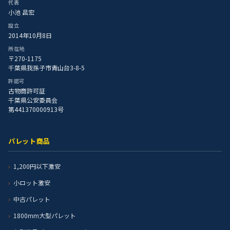
代表
小池 昌宏
設立
2014年10月8日
所在地
〒270-1175
千葉県我孫子市青山台3-8-5
許認可
古物商許可証
千葉県公安委員会
第441370000913号
パレット商品
1,200円以下激安
小ロット激安
中古パレット
1800mm大型パレット