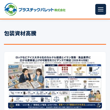
ホーム
包装資材高騰
パレットサイズ
▼
プラパレット
▼
コンテナ
▼
中古パレット
再生原料
▼
梱包資材
▼
イラン情勢まとめ
▼