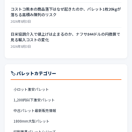
コストコ熊本の商品落下はなぜ起きたのか、パレット1枚20kgが
落ちる高積み陳列のリスク
2026年8月3日
日米協調介入で値上げは止まるのか、ナフサ844ドルの円換算で
見る輸入コストの変化
2026年8月3日
🏷️ パレットカテゴリー
小ロット激安パレット
1,200円以下激安パレット
中古パレット最新販売情報
1800mm大型パレット
印刷業界パレットシリーズ