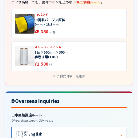
ナフサ高騰下でも、出荷ラインを止めない
第二供給ルート
。
PPバンド
中国製バージン原料
9mm・15.5mm
¥5,350
〜/巻
ストレッチフィルム
18μ×500mm×300m
手巻き用LLDPE
¥1,500
/本
予約受付中・先着順
🌐 Overseas Inquiries
日本直接調達ルート
Direct from Japan, 20+ years
🇺🇸
›
English