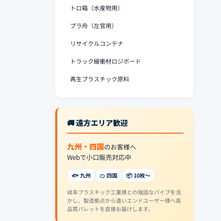
トロ箱（水産物用）
プラ舟（左官用）
リサイクルコンテナ
トラック緩衝材ロジボード
再生プラスチック原料
🚚 遠方エリア歓迎
九州・四国
のお客様へ
Webで小口販売対応中
🐟 九州
🍊 四国
📦 10枚〜
岐阜プラスチック工業様との強固なパイプを活
かし、製造拠点から遠いエンドユーザー様へ高
品質パレットを直接お届けします。