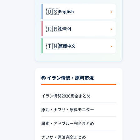
🇺🇸
›
English
🇰🇷
›
한국어
🇹🇼
›
繁體中文
🌏 イラン情勢・原料市況
イラン情勢2026完全まとめ
原油・ナフサ・原料モニター
尿素・アドブルー完全まとめ
ナフサ・原油完全まとめ