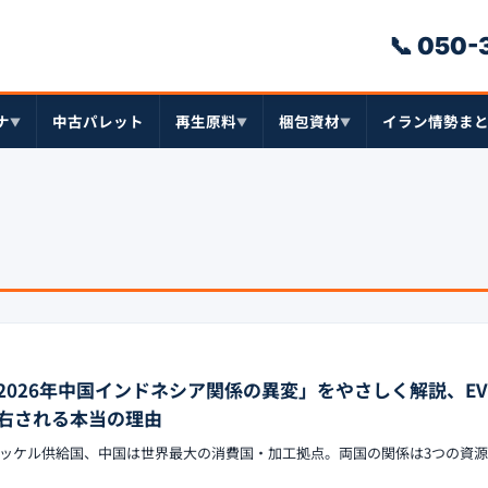
📞 050
ナ
中古パレット
再生原料
梱包資材
イラン情勢ま
▼
▼
▼
2026年中国インドネシア関係の異変」をやさしく解説、E
右される本当の理由
ッケル供給国、中国は世界最大の消費国・加工拠点。両国の関係は3つの資