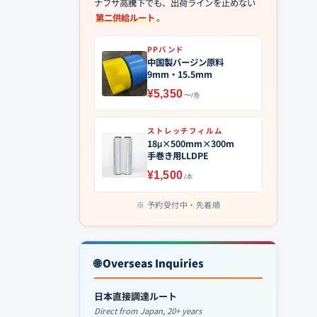
ナフサ高騰下でも、出荷ラインを止めない
第二供給ルート
。
PPバンド
中国製バージン原料
9mm・15.5mm
¥5,350
〜/巻
ストレッチフィルム
18μ×500mm×300m
手巻き用LLDPE
¥1,500
/本
予約受付中・先着順
🌐 Overseas Inquiries
日本直接調達ルート
Direct from Japan, 20+ years