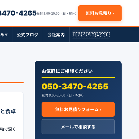
-3470-4265
無料お見積り ›
受付 9:00-20:00（日・祝休）
🇺🇸
🇰🇷
🇹🇼
🇻🇳
とめ
公式ブログ
会社案内
▼
お気軽にご相談ください
050-3470-4265
受付 9:00-20:00（日・祝休）
無料お見積りフォーム ›
Vと食卓
メールで相談する
源軸で深く