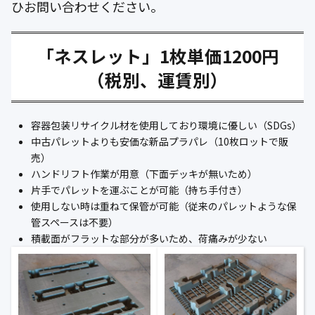
ひお問い合わせください。
公式ブログ
会社案内
「ネスレット」1枚単価1200円
（税別、運賃別）
🇺🇸
🇰🇷
🇹🇼
🇻🇳
容器包装リサイクル材を使用しており環境に優しい（SDGs）
中古パレットよりも安価な新品プラパレ（10枚ロットで販
売）
ハンドリフト作業が用意（下面デッキが無いため）
片手でパレットを運ぶことが可能（持ち手付き）
使用しない時は重ねて保管が可能（従来のパレットような保
管スペースは不要）
積載面がフラットな部分が多いため、荷痛みが少ない