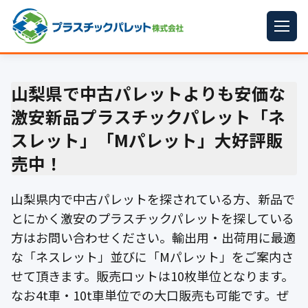
ホーム
山梨県で中古パレットよりも安価な
パレットサイズ
▼
激安新品プラスチックパレット「ネ
プラパレット
▼
スレット」「Mパレット」大好評販
売中！
コンテナ
▼
中古パレット
山梨県内で中古パレットを探されている方、新品で
とにかく激安のプラスチックパレットを探している
再生原料
▼
方はお問い合わせください。輸出用・出荷用に最適
な「ネスレット」並びに「Mパレット」をご案内さ
梱包資材
▼
せて頂きます。販売ロットは10枚単位となります。
イラン情勢まとめ
▼
なお4t車・10t車単位での大口販売も可能です。ぜ