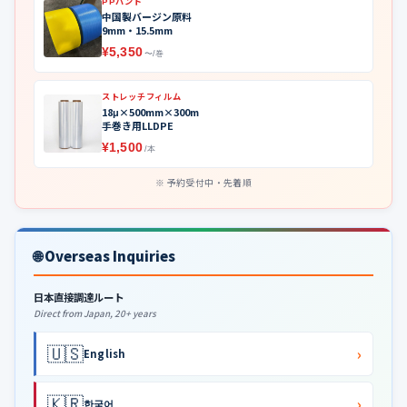
PPバンド
中国製バージン原料
9mm・15.5mm
¥5,350
〜/巻
ストレッチフィルム
18μ×500mm×300m
手巻き用LLDPE
¥1,500
/本
予約受付中・先着順
🌐 Overseas Inquiries
日本直接調達ルート
Direct from Japan, 20+ years
🇺🇸
›
English
🇰🇷
›
한국어